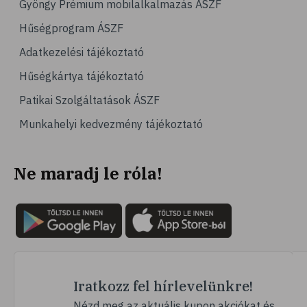
Gyöngy Prémium mobilalkalmazás ÁSZF
# család
Hűségprogram ÁSZF
# hátfájás
Adatkezelési tájékoztató
# gerinc
Hűségkártya tájékoztató
# vérnyomáscsökkentés
Patikai Szolgáltatások ÁSZF
# nátha
Munkahelyi kedvezmény tájékoztató
# megfázás
# influenza
Ne maradj le róla!
# fertőző betegségek
# vírusok
# köhögés
# orrfolyás
# C-vitamin
# immunrendszer
Iratkozz fel hírlevelünkre!
# immunerősítés
Nézd meg az aktuális kupon akciókat és