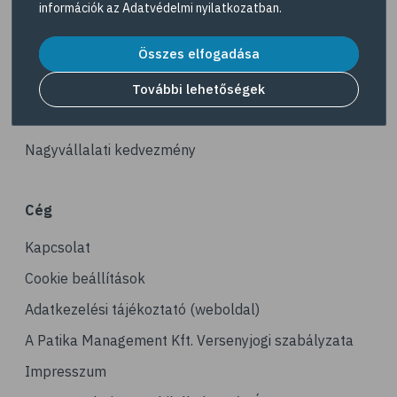
információk az
Adatvédelmi nyilatkozatban
.
# ízületek
Akciós termékek
# porckopás
Összes elfogadása
Dermokozmetikumok
# derékfájás
Gyöngy Patika Magazin
További lehetőségek
# tél
Patika kereső
# gyógynövények
Nagyvállalati kedvezmény
# hipertónia
# magas vérnyomás
Cég
# vérnyomásmérés
Kapcsolat
# kardiológia
# kardiovaszkuláris betegségek
Cookie beállítások
# szív- és érrendszer
Adatkezelési tájékoztató (weboldal)
# vérnyomás
A Patika Management Kft. Versenyjogi szabályzata
# sport
Impresszum
# mozgás