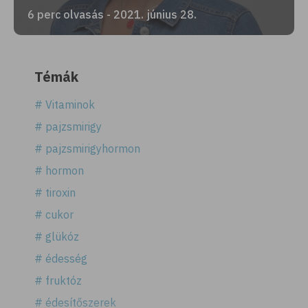
6 perc olvasás - 2021. június 28.
Témák
# Vitaminok
# pajzsmirigy
# pajzsmirigyhormon
# hormon
# tiroxin
# cukor
# glükóz
# édesség
# fruktóz
# édesítőszerek