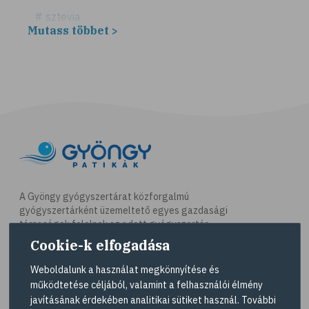
# sztevia
Mutass többet >
# fogadalom
# egészséges életmód
# diéta
# fogyókúra
# életmódváltás
# célkitűzés
# étkezési napló
# hal
A Gyöngy gyógyszertárat közforgalmú
gyógyszertárként üzemeltető egyes gazdasági
# egészséges táplálkozás
társaságok felelnek az adott gyógyszertár
# omega-3
működésért. A Gyöngy gyógyszertárak listáját és
Cookie-k elfogadása
elérhetőségeit a
Gyógyszertár kereső
oldalon
# D-vitamin
tekintheti meg.
Weboldalunk a használat megkönnyítése és
# A-vitamin
működtetése céljából, valamint a felhasználói élmény
Navigáció
javításának érdekében analitikai sütiket használ. További
# ásványi anyagok