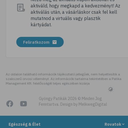
aktiváld, hogy megkapd a kedvezményt! Az
# szellőztetés
aktiválás után, a vásárláskor csak fel kell
# kézmosás
mutatnod a virtuális vagy plasztik
kártyádat.
# szépségápolás
# bőrápolás
Feliratkozom
# izlandi zuzmó
# kakukkfű
# torokfájás
# torokgyulladás
Az oldalon található információk tájékoztató jellegűek, nem helyettesítik a
szakszerű orvosi véleményt. Az információk tartalma tekintetében a Patika
# szemirritáció
Management Kft. felelősségét teljes egészében kizárja
# emésztés
# emésztőrendszer
Gyöngy Patikák 2026 © Minden Jog
Fenntartva. Design by MelkwegDigital
# emésztési zavarok
# puffadás
Egészség & Élet
Rovatok
# gyomorégés