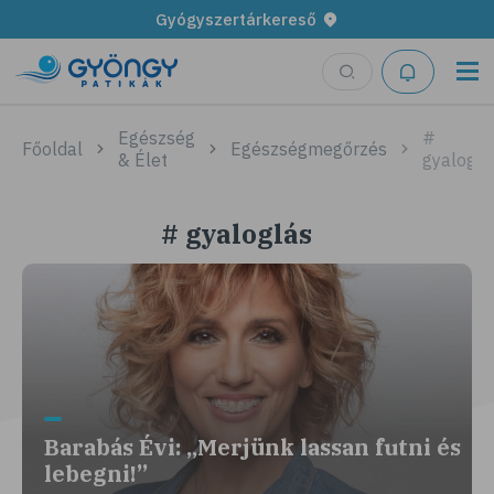
Gyógyszertárkereső
Egészség
#
Főoldal
Egészségmegőrzés
& Élet
gyaloglá
# gyaloglás
Barabás Évi: „Merjünk lassan futni és
lebegni!”