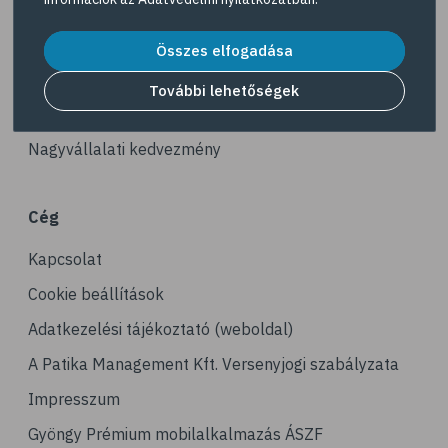
# vas
Akciós termékek
# gluténmentes
Dermokozmetikumok
Összes elfogadása
# quinoa
Gyöngy Patika Magazin
További lehetőségek
# szelén
Patika kereső
# kuszkusz
Nagyvállalati kedvezmény
# hajdina
# fogyókúra
Cég
# egészséges étrend
Kapcsolat
# kenyér
# gabona
Cookie beállítások
Adatkezelési tájékoztató (weboldal)
A Patika Management Kft. Versenyjogi szabályzata
Impresszum
Gyöngy Prémium mobilalkalmazás ÁSZF