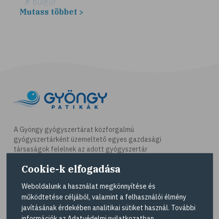
# bulgur
Mutass többet >
# köles
# puffadás
# vegetáriánus
# vegán
# vöröslencse
# reformköret
# GI index
# magnézium
A Gyöngy gyógyszertárat közforgalmú
gyógyszertárként üzemeltető egyes gazdasági
# B-vitamin
társaságok felelnek az adott gyógyszertár
# folsav
működésért. A Gyöngy gyógyszertárak listáját és
Cookie-k elfogadása
elérhetőségeit a
Gyógyszertár kereső
oldalon
# E-vitamin
tekintheti meg.
Weboldalunk a használat megkönnyítése és
# élelmi rostok
működtetése céljából, valamint a felhasználói élmény
Navigáció
# gluténérzékenység
javításának érdekében analitikai sütiket használ. További
információk az
Adatvédelmi nyilatkozatban
.