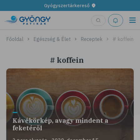
Gyógyszertárkereső
Főoldal
Egészség & Élet
Receptek
# koffein
# koffein
Kávékörkép, avagy mindent a
feketéről