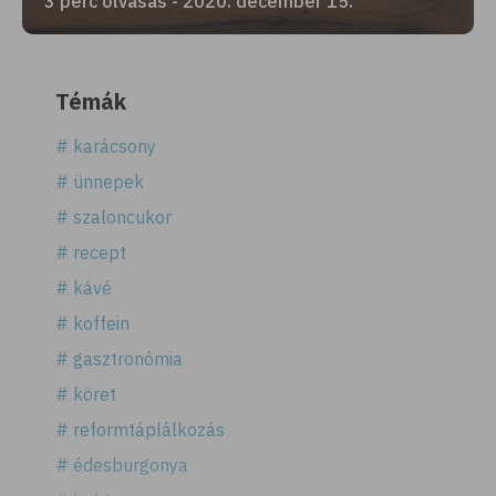
3 perc olvasás - 2020. december 15.
Témák
# karácsony
# ünnepek
# szaloncukor
# recept
# kávé
# koffein
# gasztronómia
# köret
# reformtáplálkozás
# édesburgonya