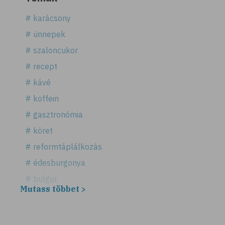
# karácsony
# ünnepek
# szaloncukor
# recept
# kávé
# koffein
# gasztronómia
# köret
# reformtáplálkozás
# édesburgonya
# bulgur
Mutass többet >
# köles
# puffadás