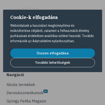
# vegetáriánus
# vegán
# vöröslencse
Cookie-k elfogadása
# reformköret
Weboldalunk a használat megkönnyítése és
# GI index
működtetése céljából, valamint a felhasználói élmény
javításának érdekében analitikai sütiket használ. További
# magnézium
A Gyöngy gyógyszertárat közforgalmú
információk az
Adatvédelmi nyilatkozatban
.
gyógyszertárként üzemeltető egyes gazdasági
# B-vitamin
társaságok felelnek az adott gyógyszertár
Összes elfogadása
# folsav
működésért. A Gyöngy gyógyszertárak listáját és
elérhetőségeit a
Gyógyszertár kereső
oldalon
# E-vitamin
További lehetőségek
tekintheti meg.
# élelmi rostok
Navigáció
# gluténérzékenység
# vas
Akciós termékek
# gluténmentes
Dermokozmetikumok
# quinoa
Gyöngy Patika Magazin