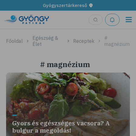
Gyógyszertárkereső
Egészség &
#
Főoldal
Receptek
Élet
magnézium
# magnézium
Gyors és egészséges vacsora? A
bulgur a megoldás!