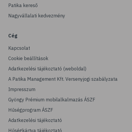
# szelén
Patika kereső
# kuszkusz
Nagyvállalati kedvezmény
# hajdina
# fogyókúra
Cég
# egészséges étrend
Kapcsolat
# kenyér
# gabona
Cookie beállítások
Adatkezelési tájékoztató (weboldal)
A Patika Management Kft. Versenyjogi szabályzata
Impresszum
Gyöngy Prémium mobilalkalmazás ÁSZF
Hűségprogram ÁSZF
Adatkezelési tájékoztató
Hűségkártya tájékoztató