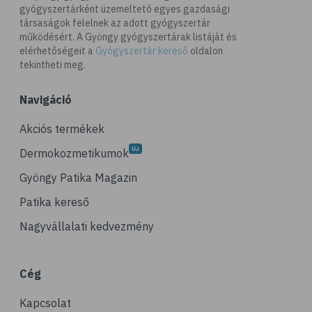
gyógyszertárként üzemeltető egyes gazdasági
# B-vitamin
társaságok felelnek az adott gyógyszertár
# folsav
működésért. A Gyöngy gyógyszertárak listáját és
elérhetőségeit a
Gyógyszertár kereső
oldalon
# E-vitamin
tekintheti meg.
# élelmi rostok
Navigáció
# gluténérzékenység
# vas
Akciós termékek
# gluténmentes
Dermokozmetikumok
# quinoa
Gyöngy Patika Magazin
# szelén
Patika kereső
# kuszkusz
Nagyvállalati kedvezmény
# hajdina
# fogyókúra
Cég
# egészséges étrend
Kapcsolat
# kenyér