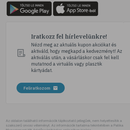
Iratkozz fel hírlevelünkre!
Nézd meg az aktuális kupon akciókat és
aktiváld, hogy megkapd a kedvezményt! Az
aktiválás után, a vásárláskor csak fel kell
mutatnod a virtuális vagy plasztik
kártyádat.
Feliratkozom
Az oldalon található információk tájékoztató jellegűek, nem helyettesítik a
szakszerű orvosi véleményt. Az információk tartalma tekintetében a Patika
Management Kft. felelősségét teljes egészében kizárja