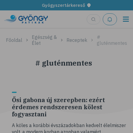
Gyógyszertárkereső
Egészség &
#
Főoldal
Receptek
Élet
gluténmentes
# gluténmentes
Ősi gabona új szerepben: ezért
érdemes rendszeresen kölest
fogyasztani
A köles a korábbi évszázadokban kedvelt élelmiszer
volt, a modern korban azonban valamiért...