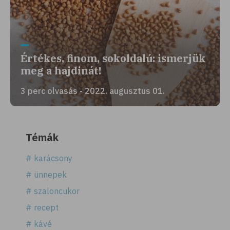
Értékes, finom, sokoldalú: ismerjük
meg a hajdinát!
3 perc olvasás - 2022. augusztus 01.
Témák
# karácsony
# ünnepek
# szaloncukor
# recept
# kávé