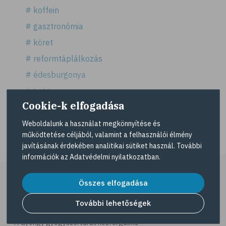
# koffein
# gasztronómia
# köret
# reformtáplálkozás
# édesburgonya
# bulgur
Mutass többet >
Cookie-k elfogadása
# köles
# puffadás
Weboldalunk a használat megkönnyítése és
működtetése céljából, valamint a felhasználói élmény
# vegetáriánus
javításának érdekében analitikai sütiket használ. További
# vegán
információk az
Adatvédelmi nyilatkozatban
.
# vöröslencse
Összes elfogadása
# reformköret
További lehetőségek
# GI index
# magnézium
A Gyöngy gyógyszertárat közforgalmú