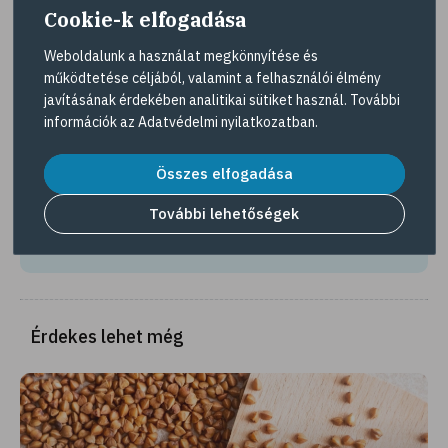
Cookie-k elfogadása
összeérjenek.
Weboldalunk a használat megkönnyítése és
működtetése céljából, valamint a felhasználói élmény
javításának érdekében analitikai sütiket használ. További
információk az
Adatvédelmi nyilatkozatban
.
Hasznosnak találta amit olvasott?
Összes elfogadása
Tetszett a cikk? Ossza meg barátaival!
További lehetőségek
Megosztás
Érdekes lehet még