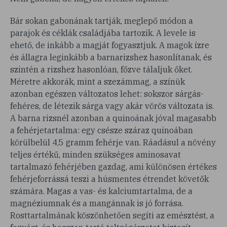
Bár sokan gabonának tartják, meglepő módon a
parajok és céklák családjába tartozik. A levele is
ehető, de inkább a magját fogyasztjuk. A magok ízre
és állagra leginkább a barnarizshez hasonlítanak, és
szintén a rizshez hasonlóan, főzve tálaljuk őket.
Méretre akkorák, mint a szezámmag, a színük
azonban egészen változatos lehet: sokszor sárgás-
fehéres, de létezik sárga vagy akár vörös változata is.
A barna rizsnél azonban a quinoának jóval magasabb
a fehérjetartalma: egy csésze száraz quinoában
körülbelül 4,5 gramm fehérje van. Ráadásul a növény
teljes értékű, minden szükséges aminosavat
tartalmazó fehérjében gazdag, ami különösen értékes
fehérjeforrássá teszi a húsmentes étrendet követők
számára. Magas a vas- és kalciumtartalma, de a
magnéziumnak és a mangánnak is jó forrása.
Rosttartalmának köszönhetően segíti az emésztést, a