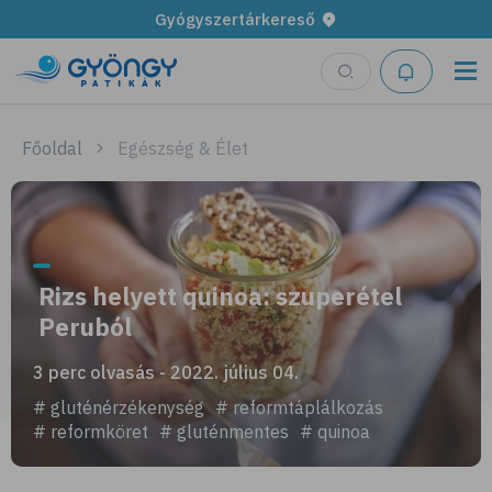
Gyógyszertárkereső
Főoldal
Egészség & Élet
Rizs helyett quinoa: szuperétel
Peruból
3 perc olvasás - 2022. július 04.
# gluténérzékenység
# reformtáplálkozás
# reformköret
# gluténmentes
# quinoa