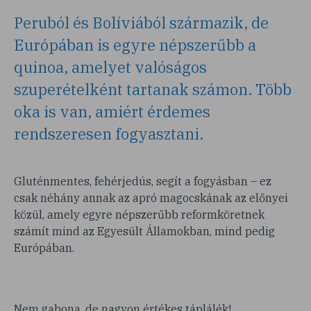
Peruból és Bolíviából származik, de
Európában is egyre népszerűbb a
quinoa, amelyet valóságos
szuperételként tartanak számon. Több
oka is van, amiért érdemes
rendszeresen fogyasztani.
Gluténmentes, fehérjedús, segít a fogyásban – ez
csak néhány annak az apró magocskának az előnyei
közül, amely egyre népszerűbb reformköretnek
számít mind az Egyesült Államokban, mind pedig
Európában.
Nem gabona, de nagyon értékes táplálék!