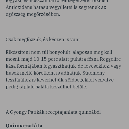
fogyást, és hosszan tartó teltségérzetet biztosít.
Antioxidáns hatású vegyületei is segítenek az
egészség megőrzésében.
Csak megfőzzük, és készen is van!
Elkészíteni nem túl bonyolult: alaposan meg kell
mosni, majd 10-15 perc alatt puhára főzni. Reggelire
kása formájában fogyaszthatjuk, de levesekhez, vagy
húsok mellé köretként is adhatjuk. Sütemény
tésztájához is keverhetjük, zöldségekkel vegyítve
pedig tápláló saláta készülhet belőle.
A Gyöngy Patikák receptajánlata quinoából
Quinoa-saláta