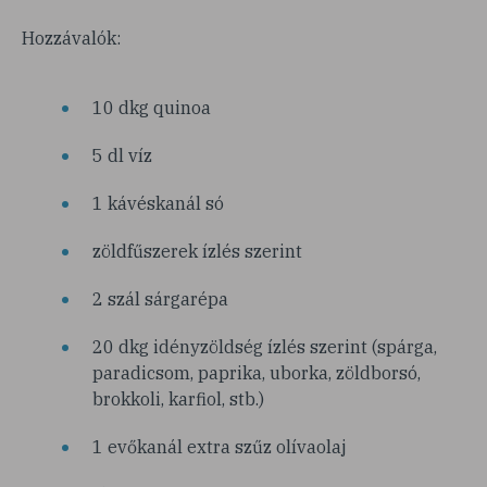
Hozzávalók:
10 dkg quinoa
5 dl víz
1 kávéskanál só
zöldfűszerek ízlés szerint
2 szál sárgarépa
20 dkg idényzöldség ízlés szerint (spárga,
paradicsom, paprika, uborka, zöldborsó,
brokkoli, karfiol, stb.)
1 evőkanál extra szűz olívaolaj