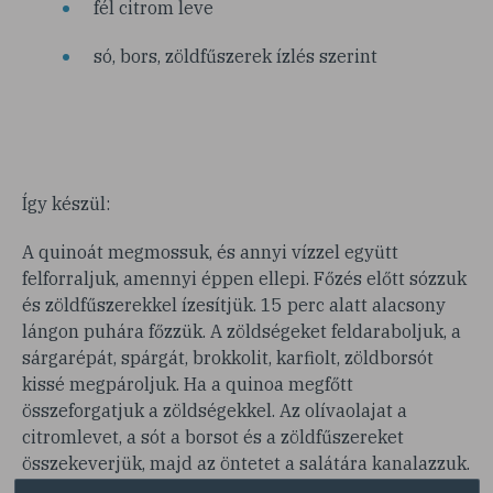
fél citrom leve
só, bors, zöldfűszerek ízlés szerint
Így készül:
A quinoát megmossuk, és annyi vízzel együtt
felforraljuk, amennyi éppen ellepi. Főzés előtt sózzuk
és zöldfűszerekkel ízesítjük. 15 perc alatt alacsony
lángon puhára főzzük. A zöldségeket feldaraboljuk, a
sárgarépát, spárgát, brokkolit, karfiolt, zöldborsót
kissé megpároljuk. Ha a quinoa megfőtt
összeforgatjuk a zöldségekkel. Az olívaolajat a
citromlevet, a sót a borsot és a zöldfűszereket
összekeverjük, majd az öntetet a salátára kanalazzuk.
Tálalás előtt fél órát hagyjuk állni, hogy az ízek