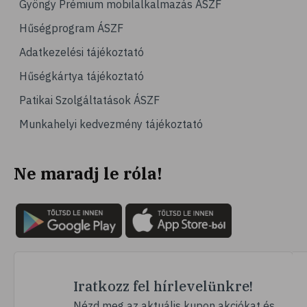
Gyöngy Prémium mobilalkalmazás ÁSZF
# olajos magvak
Hűségprogram ÁSZF
# áfonya
Adatkezelési tájékoztató
# bogyós gyümölcsök
Hűségkártya tájékoztató
# joghurt
Patikai Szolgáltatások ÁSZF
# alma
Munkahelyi kedvezmény tájékoztató
# gyümölcsök
# szív- és érrendszer
Ne maradj le róla!
# emésztés
# emésztési zavarok
# székrekedés
# rostok
# zabpehely
# multivitamin
Iratkozz fel hírlevelünkre!
# ásványi anyag
Nézd meg az aktuális kupon akciókat és