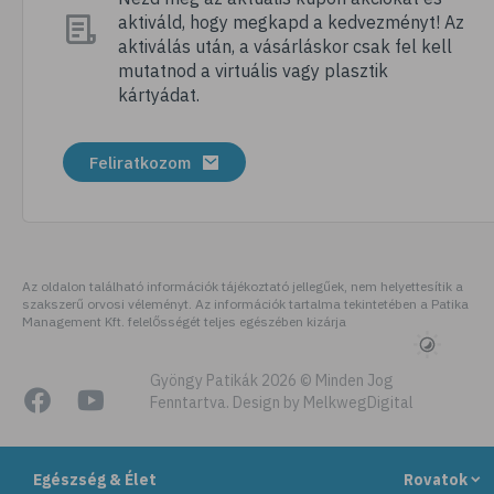
aktiváld, hogy megkapd a kedvezményt! Az
# pezsgőtabletta
aktiválás után, a vásárláskor csak fel kell
# gumivitamin
mutatnod a virtuális vagy plasztik
kártyádat.
# mikrotápanyag
# kálium
Feliratkozom
# gesztenye
# D-vitamin
# recept
# E-vitamin
Az oldalon található információk tájékoztató jellegűek, nem helyettesítik a
szakszerű orvosi véleményt. Az információk tartalma tekintetében a Patika
# béta-karotin
Management Kft. felelősségét teljes egészében kizárja
# zöldség
# édesburgonya
Gyöngy Patikák 2026 © Minden Jog
Fenntartva. Design by MelkwegDigital
# batáta
# ízületek
Egészség & Élet
Rovatok
# mozgásszervi problémák