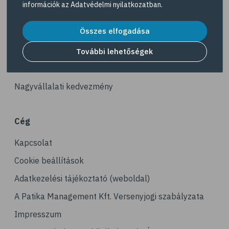
információk az
Adatvédelmi nyilatkozatban
.
# tea
Akciós termékek
# homoktövis
Összes elfogadása
Dermokozmetikumok
# @egeszsegmagazin
Gyöngy Patika Magazin
További lehetőségek
# propolisz
Patika kereső
# diéta
Nagyvállalati kedvezmény
# B-vitamin
# vas
Cég
# vérszegénység
Kapcsolat
# stressz
# stresszcsökkentés
Cookie beállítások
# avokádó
Adatkezelési tájékoztató (weboldal)
# tej
A Patika Management Kft. Versenyjogi szabályzata
# mandula
Impresszum
# dió