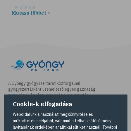
# allergia
Mutass többet >
# légúti allergia
# tüsszögés
# keresztallergia
# parlagfű
# görögdinnye
# mogyoró
# ásványi anyagok
# immunrendszer
A Gyöngy gyógyszertárat közforgalmú
gyógyszertárként üzemeltető egyes gazdasági
# antioxidáns
társaságok felelnek az adott gyógyszertár
# nyomelem
működésért. A Gyöngy gyógyszertárak listáját és
Cookie-k elfogadása
elérhetőségeit a
Gyógyszertár kereső
oldalon
# gyógynövények
tekintheti meg.
Weboldalunk a használat megkönnyítése és
# C-vitamin
működtetése céljából, valamint a felhasználói élmény
Navigáció
javításának érdekében analitikai sütiket használ. További
# testmozgás