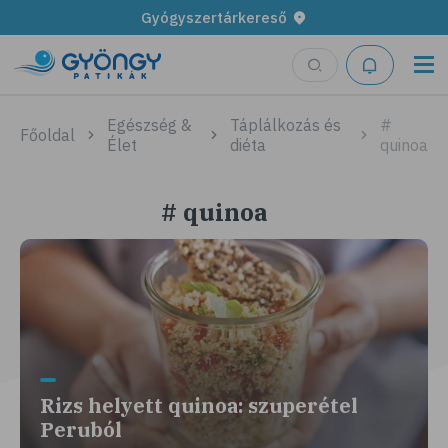
Gyógyszertárkereső
Egészség &
Táplálkozás és
#
Főoldal
Élet
diéta
quinoa
# quinoa
Rizs helyett quinoa: szuperétel
Peruból