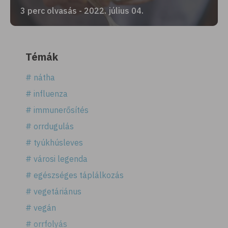
3 perc olvasás - 2022. július 04.
Témák
# nátha
# influenza
# immunerősítés
# orrdugulás
# tyúkhúsleves
# városi legenda
# egészséges táplálkozás
# vegetáriánus
# vegán
# orrfolyás