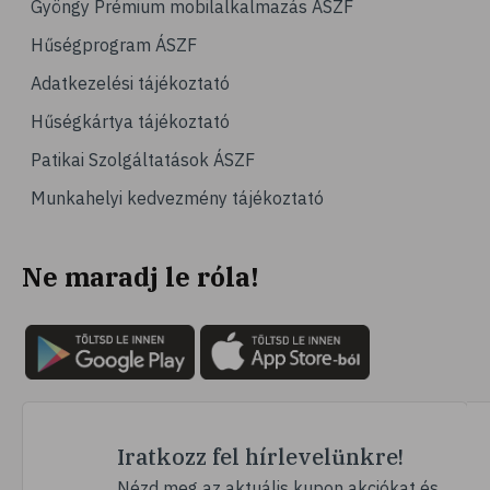
Gyöngy Prémium mobilalkalmazás ÁSZF
# emésztés
Hűségprogram ÁSZF
# emésztőrendszer
Adatkezelési tájékoztató
# emésztési zavarok
Hűségkártya tájékoztató
# puffadás
Patikai Szolgáltatások ÁSZF
# orrdugulás
Munkahelyi kedvezmény tájékoztató
# magnézium
# B-vitamin
Ne maradj le róla!
# stresszcsökkentés
# szelén
# galagonya
# multivitamin
# hajápolás
# köröm
Iratkozz fel hírlevelünkre!
# ginzeng
Nézd meg az aktuális kupon akciókat és