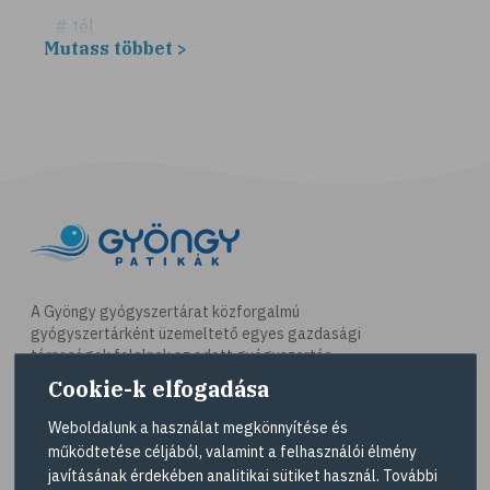
# tél
Mutass többet >
# fűszerek
# fűszernövények
# bors
# fahéj
# szegfűszeg
# gyömbér
# kurkuma
# szerecsendió
A Gyöngy gyógyszertárat közforgalmú
gyógyszertárként üzemeltető egyes gazdasági
# gyógynövények
társaságok felelnek az adott gyógyszertár
# magas vérnyomás
működésért. A Gyöngy gyógyszertárak listáját és
Cookie-k elfogadása
elérhetőségeit a
Gyógyszertár kereső
oldalon
# kardiovaszkuláris betegségek
tekintheti meg.
Weboldalunk a használat megkönnyítése és
# szív- és érrendszer
működtetése céljából, valamint a felhasználói élmény
Navigáció
javításának érdekében analitikai sütiket használ. További
# vérnyomás