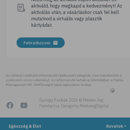
aktiváld, hogy megkapd a kedvezményt! Az
# folsav
aktiválás után, a vásárláskor csak fel kell
# kollagén
mutatnod a virtuális vagy plasztik
kártyádat.
# vízhajtó
# zöld tea
Feliratkozom
# tyúkhúsleves
# városi legenda
# székrekedés
# allergia
Az oldalon található információk tájékoztató jellegűek, nem helyettesítik a
szakszerű orvosi véleményt. Az információk tartalma tekintetében a Patika
# citromfű
Management Kft. felelősségét teljes egészében kizárja
# gluténérzékenység
# testmozgás
Gyöngy Patikák 2026 © Minden Jog
Fenntartva. Design by MelkwegDigital
# légúti allergia
# stresszoldás
Egészség & Élet
Rovatok
# ásványi anyag