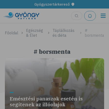
Gyógyszertárkereső
Egészség
Táplálkozás
#
Főoldal
& Élet
és diéta
borsmenta
# borsmenta
Emésztési panaszok esetén is
segítenek az illóolajok