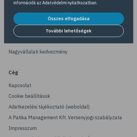
információk az
Adatvédelmi nyilatkozatban
.
# illóolaj
Akciós termékek
# szaloncukor
Összes elfogadása
Dermokozmetikumok
# recept
Gyöngy Patika Magazin
További lehetőségek
# kávé
Patika kereső
# koffein
Nagyvállalati kedvezmény
# gasztronómia
# nátha
Cég
# megfázás
Kapcsolat
# influenza
# orrfolyás
Cookie beállítások
# C-vitamin
Adatkezelési tájékoztató (weboldal)
# immunrendszer
A Patika Management Kft. Versenyjogi szabályzata
# immunerősítés
Impresszum
# kakukkfű