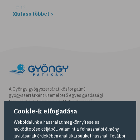
# tél
Mutass többet >
# fűszerek
# fűszernövények
# bors
# fahéj
# szegfűszeg
# gyömbér
# kurkuma
# szerecsendió
A Gyöngy gyógyszertárat közforgalmú
gyógyszertárként üzemeltető egyes gazdasági
# gyógynövények
társaságok felelnek az adott gyógyszertár
# magas vérnyomás
működésért. A Gyöngy gyógyszertárak listáját és
Cookie-k elfogadása
elérhetőségeit a
Gyógyszertár kereső
oldalon
# kardiovaszkuláris betegségek
tekintheti meg.
Weboldalunk a használat megkönnyítése és
# szív- és érrendszer
működtetése céljából, valamint a felhasználói élmény
Navigáció
javításának érdekében analitikai sütiket használ. További
# vérnyomás