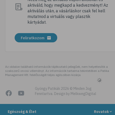
aktiváld, hogy megkapd a kedvezményt! Az
# folsav
aktiválás után, a vásárláskor csak fel kell
# kollagén
mutatnod a virtuális vagy plasztik
kártyádat.
# vízhajtó
# zöld tea
Feliratkozom
# tyúkhúsleves
# városi legenda
# székrekedés
# allergia
Az oldalon található információk tájékoztató jellegűek, nem helyettesítik a
szakszerű orvosi véleményt. Az információk tartalma tekintetében a Patika
# citromfű
Management Kft. felelősségét teljes egészében kizárja
# gluténérzékenység
# testmozgás
Gyöngy Patikák 2026 © Minden Jog
Fenntartva. Design by MelkwegDigital
# légúti allergia
# stresszoldás
Egészség & Élet
Rovatok
# ásványi anyag