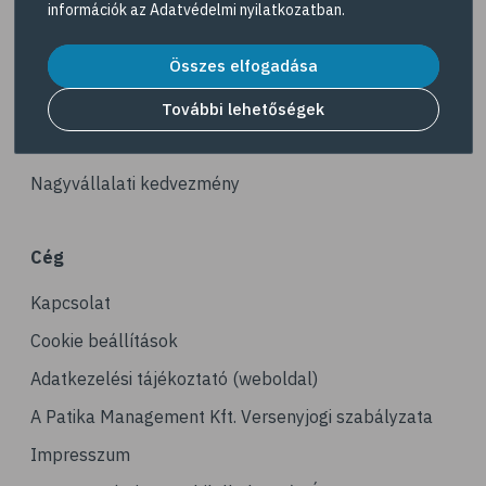
információk az
Adatvédelmi nyilatkozatban
.
# illóolaj
Akciós termékek
# szaloncukor
Összes elfogadása
Dermokozmetikumok
# recept
Gyöngy Patika Magazin
További lehetőségek
# kávé
Patika kereső
# koffein
Nagyvállalati kedvezmény
# gasztronómia
# nátha
Cég
# megfázás
Kapcsolat
# influenza
# orrfolyás
Cookie beállítások
# C-vitamin
Adatkezelési tájékoztató (weboldal)
# immunrendszer
A Patika Management Kft. Versenyjogi szabályzata
# immunerősítés
Impresszum
# kakukkfű