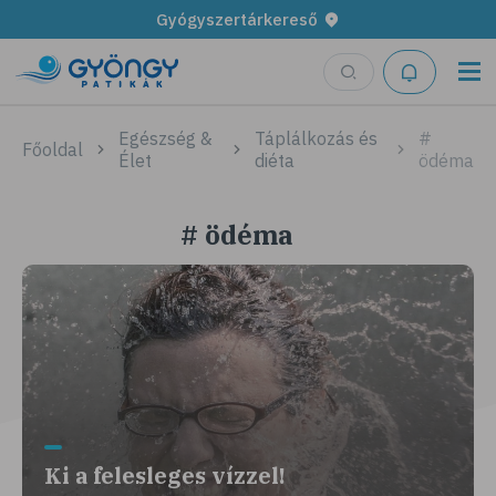
Gyógyszertárkereső
Egészség &
Táplálkozás és
#
Főoldal
Élet
diéta
ödéma
# ödéma
Ki a felesleges vízzel!