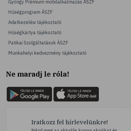
Gyöngy Prémium mobilalkalmazás ÁSZF
# emésztés
Hűségprogram ÁSZF
# emésztőrendszer
Adatkezelési tájékoztató
# emésztési zavarok
Hűségkártya tájékoztató
# puffadás
Patikai Szolgáltatások ÁSZF
# orrdugulás
Munkahelyi kedvezmény tájékoztató
# magnézium
# B-vitamin
Ne maradj le róla!
# stresszcsökkentés
# szelén
# galagonya
# multivitamin
# hajápolás
# köröm
Iratkozz fel hírlevelünkre!
# ginzeng
Nézd meg az aktuális kupon akciókat és