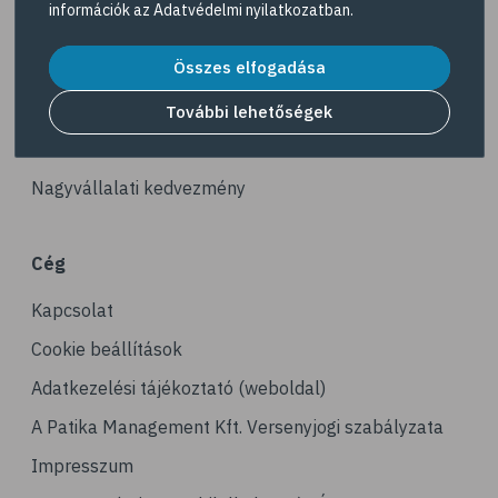
információk az
Adatvédelmi nyilatkozatban
.
# illóolaj
Akciós termékek
# szaloncukor
Összes elfogadása
Dermokozmetikumok
# recept
Gyöngy Patika Magazin
További lehetőségek
# kávé
Patika kereső
# koffein
Nagyvállalati kedvezmény
# gasztronómia
# nátha
Cég
# megfázás
Kapcsolat
# influenza
# orrfolyás
Cookie beállítások
# C-vitamin
Adatkezelési tájékoztató (weboldal)
# immunrendszer
A Patika Management Kft. Versenyjogi szabályzata
# immunerősítés
Impresszum
# kakukkfű