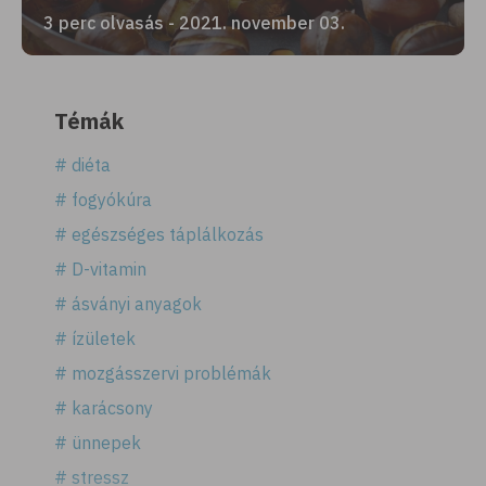
3 perc olvasás - 2021. november 03.
Témák
# diéta
# fogyókúra
# egészséges táplálkozás
# D-vitamin
# ásványi anyagok
# ízületek
# mozgásszervi problémák
# karácsony
# ünnepek
# stressz