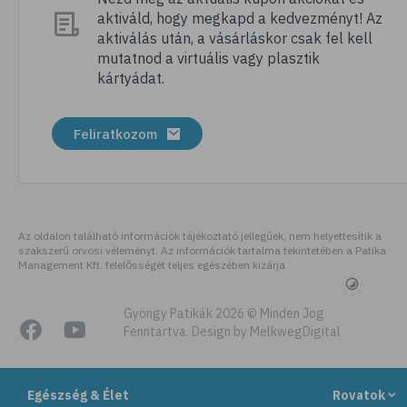
aktiváld, hogy megkapd a kedvezményt! Az
# folsav
aktiválás után, a vásárláskor csak fel kell
# kollagén
mutatnod a virtuális vagy plasztik
kártyádat.
# vízhajtó
# zöld tea
Feliratkozom
# tyúkhúsleves
# városi legenda
# székrekedés
# allergia
Az oldalon található információk tájékoztató jellegűek, nem helyettesítik a
szakszerű orvosi véleményt. Az információk tartalma tekintetében a Patika
# citromfű
Management Kft. felelősségét teljes egészében kizárja
# gluténérzékenység
# testmozgás
Gyöngy Patikák 2026 © Minden Jog
Fenntartva. Design by MelkwegDigital
# légúti allergia
# stresszoldás
Egészség & Élet
Rovatok
# ásványi anyag