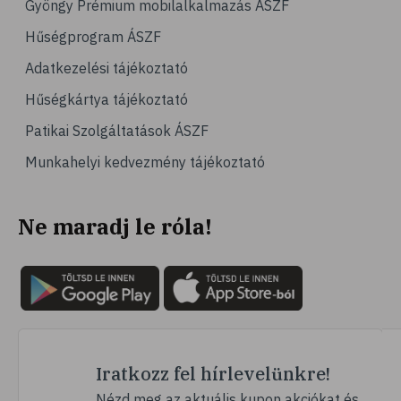
Gyöngy Prémium mobilalkalmazás ÁSZF
# emésztés
Hűségprogram ÁSZF
# emésztőrendszer
Adatkezelési tájékoztató
# emésztési zavarok
Hűségkártya tájékoztató
# puffadás
Patikai Szolgáltatások ÁSZF
# orrdugulás
Munkahelyi kedvezmény tájékoztató
# magnézium
# B-vitamin
Ne maradj le róla!
# stresszcsökkentés
# szelén
# galagonya
# multivitamin
# hajápolás
# köröm
Iratkozz fel hírlevelünkre!
# ginzeng
Nézd meg az aktuális kupon akciókat és