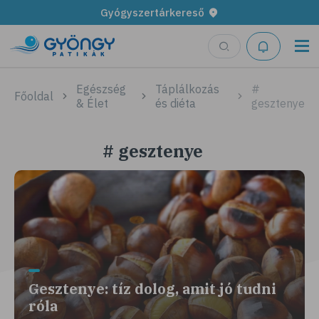
Gyógyszertárkereső
Egészség
Táplálkozás
#
Főoldal
& Élet
és diéta
gesztenye
# gesztenye
Gesztenye: tíz dolog, amit jó tudni
róla