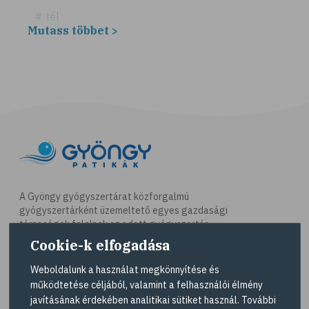
# tél
Mutass többet >
# fűszerek
# fűszernövények
# bors
# fahéj
# szegfűszeg
# gyömbér
# kurkuma
# szerecsendió
A Gyöngy gyógyszertárat közforgalmú
gyógyszertárként üzemeltető egyes gazdasági
# gyógynövények
társaságok felelnek az adott gyógyszertár
# magas vérnyomás
működésért. A Gyöngy gyógyszertárak listáját és
Cookie-k elfogadása
elérhetőségeit a
Gyógyszertár kereső
oldalon
# kardiovaszkuláris betegségek
tekintheti meg.
Weboldalunk a használat megkönnyítése és
# szív- és érrendszer
működtetése céljából, valamint a felhasználói élmény
Navigáció
javításának érdekében analitikai sütiket használ. További
# vérnyomás