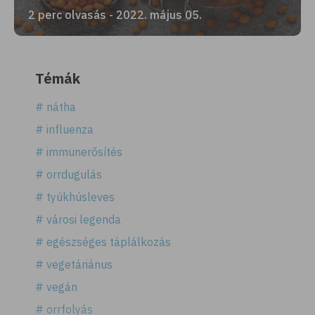
2 perc olvasás - 2022. május 05.
Témák
# nátha
# influenza
# immunerősítés
# orrdugulás
# tyúkhúsleves
# városi legenda
# egészséges táplálkozás
# vegetáriánus
# vegán
# orrfolyás