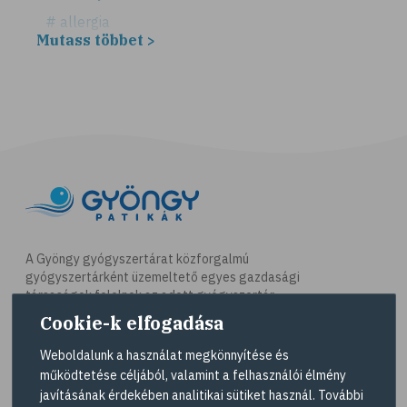
# allergia
Mutass többet >
# légúti allergia
# tüsszögés
# keresztallergia
# parlagfű
# görögdinnye
# mogyoró
# ásványi anyagok
# immunrendszer
A Gyöngy gyógyszertárat közforgalmú
gyógyszertárként üzemeltető egyes gazdasági
# antioxidáns
társaságok felelnek az adott gyógyszertár
# nyomelem
működésért. A Gyöngy gyógyszertárak listáját és
Cookie-k elfogadása
elérhetőségeit a
Gyógyszertár kereső
oldalon
# gyógynövények
tekintheti meg.
Weboldalunk a használat megkönnyítése és
# C-vitamin
működtetése céljából, valamint a felhasználói élmény
Navigáció
javításának érdekében analitikai sütiket használ. További
# testmozgás