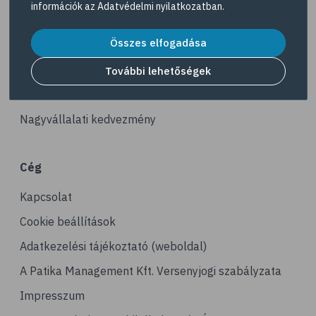
információk az
Adatvédelmi nyilatkozatban
.
# tea
Akciós termékek
# homoktövis
Összes elfogadása
Dermokozmetikumok
# @egeszsegmagazin
Gyöngy Patika Magazin
További lehetőségek
# propolisz
Patika kereső
# diéta
Nagyvállalati kedvezmény
# B-vitamin
# vas
Cég
# vérszegénység
Kapcsolat
# stressz
# stresszcsökkentés
Cookie beállítások
# avokádó
Adatkezelési tájékoztató (weboldal)
# tej
A Patika Management Kft. Versenyjogi szabályzata
# mandula
Impresszum
# dió