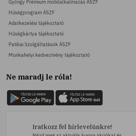
Gyöngy Prémium mobilalkalmazás ÁSZF
# olajos magvak
Hűségprogram ÁSZF
# áfonya
Adatkezelési tájékoztató
# bogyós gyümölcsök
Hűségkártya tájékoztató
# joghurt
Patikai Szolgáltatások ÁSZF
# alma
Munkahelyi kedvezmény tájékoztató
# gyümölcsök
# szív- és érrendszer
Ne maradj le róla!
# emésztés
# emésztési zavarok
# székrekedés
# rostok
# zabpehely
# multivitamin
Iratkozz fel hírlevelünkre!
# ásványi anyag
Nézd meg az aktuális kupon akciókat és