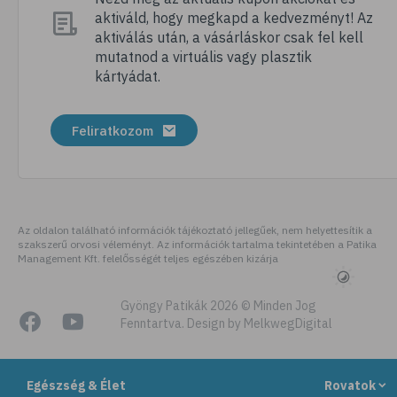
aktiváld, hogy megkapd a kedvezményt! Az
# pezsgőtabletta
aktiválás után, a vásárláskor csak fel kell
# gumivitamin
mutatnod a virtuális vagy plasztik
kártyádat.
# mikrotápanyag
# kálium
Feliratkozom
# gesztenye
# D-vitamin
# recept
# E-vitamin
Az oldalon található információk tájékoztató jellegűek, nem helyettesítik a
szakszerű orvosi véleményt. Az információk tartalma tekintetében a Patika
# béta-karotin
Management Kft. felelősségét teljes egészében kizárja
# zöldség
# édesburgonya
Gyöngy Patikák 2026 © Minden Jog
Fenntartva. Design by MelkwegDigital
# batáta
# ízületek
Egészség & Élet
Rovatok
# mozgásszervi problémák