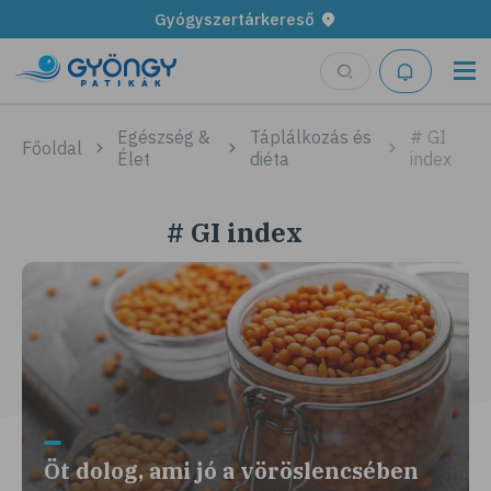
Gyógyszertárkereső
Egészség &
Táplálkozás és
# GI
Főoldal
Élet
diéta
index
# GI index
Öt dolog, ami jó a vöröslencsében