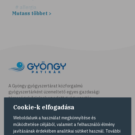
# allergia
Mutass többet >
# légúti allergia
# tüsszögés
# keresztallergia
# parlagfű
# görögdinnye
# mogyoró
# ásványi anyagok
# immunrendszer
A Gyöngy gyógyszertárat közforgalmú
gyógyszertárként üzemeltető egyes gazdasági
# antioxidáns
társaságok felelnek az adott gyógyszertár
# nyomelem
működésért. A Gyöngy gyógyszertárak listáját és
Cookie-k elfogadása
elérhetőségeit a
Gyógyszertár kereső
oldalon
# gyógynövények
tekintheti meg.
Weboldalunk a használat megkönnyítése és
# C-vitamin
működtetése céljából, valamint a felhasználói élmény
Navigáció
javításának érdekében analitikai sütiket használ. További
# testmozgás