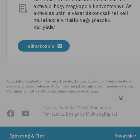
aktiváld, hogy megkapd a kedvezményt! Az
# pezsgőtabletta
aktiválás után, a vásárláskor csak fel kell
# gumivitamin
mutatnod a virtuális vagy plasztik
kártyádat.
# mikrotápanyag
# kálium
Feliratkozom
# gesztenye
# D-vitamin
# recept
# E-vitamin
Az oldalon található információk tájékoztató jellegűek, nem helyettesítik a
szakszerű orvosi véleményt. Az információk tartalma tekintetében a Patika
# béta-karotin
Management Kft. felelősségét teljes egészében kizárja
# zöldség
# édesburgonya
Gyöngy Patikák 2026 © Minden Jog
Fenntartva. Design by MelkwegDigital
# batáta
# ízületek
Egészség & Élet
Rovatok
# mozgásszervi problémák