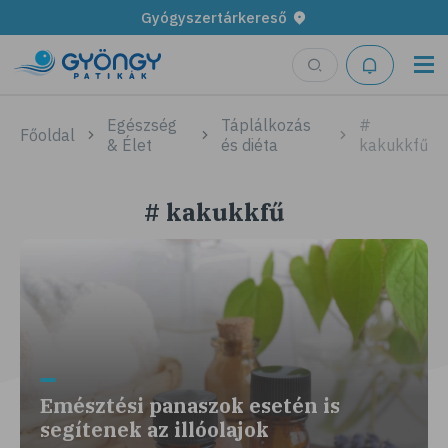
Gyógyszertárkereső
Egészség
Táplálkozás
#
Főoldal
& Élet
és diéta
kakukkfű
# kakukkfű
Emésztési panaszok esetén is
segítenek az illóolajok