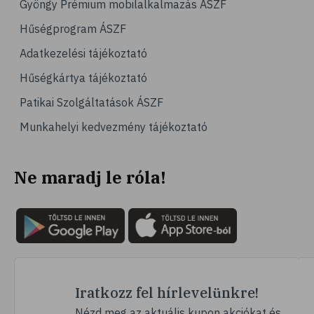
Gyöngy Prémium mobilalkalmazás ÁSZF
# olajos magvak
Hűségprogram ÁSZF
# áfonya
Adatkezelési tájékoztató
# bogyós gyümölcsök
Hűségkártya tájékoztató
# joghurt
Patikai Szolgáltatások ÁSZF
# alma
Munkahelyi kedvezmény tájékoztató
# gyümölcsök
# szív- és érrendszer
Ne maradj le róla!
# emésztés
# emésztési zavarok
# székrekedés
# rostok
# zabpehely
# multivitamin
Iratkozz fel hírlevelünkre!
# ásványi anyag
Nézd meg az aktuális kupon akciókat és