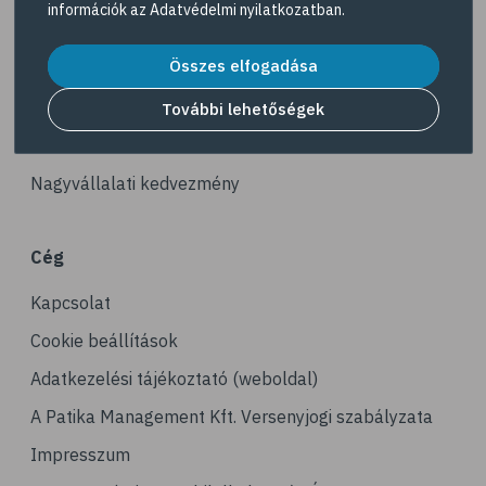
információk az
Adatvédelmi nyilatkozatban
.
# tea
Akciós termékek
# homoktövis
Összes elfogadása
Dermokozmetikumok
# @egeszsegmagazin
Gyöngy Patika Magazin
További lehetőségek
# propolisz
Patika kereső
# diéta
Nagyvállalati kedvezmény
# B-vitamin
# vas
Cég
# vérszegénység
Kapcsolat
# stressz
# stresszcsökkentés
Cookie beállítások
# avokádó
Adatkezelési tájékoztató (weboldal)
# tej
A Patika Management Kft. Versenyjogi szabályzata
# mandula
Impresszum
# dió