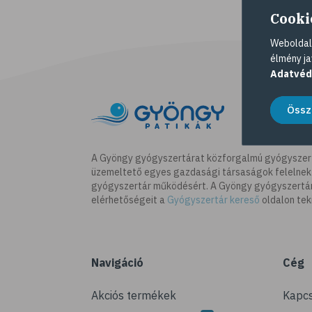
Cooki
Weboldalu
élmény ja
Adatvéd
Össz
A Gyöngy gyógyszertárat közforgalmú gyógyszer
üzemeltető egyes gazdasági társaságok felelnek
gyógyszertár működésért. A Gyöngy gyógyszertára
elérhetőségeit a
Gyógyszertár kereső
oldalon tek
Navigáció
Cég
Akciós termékek
Kapcs