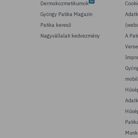
Dermokozmetikumok
Cooki
Gyöngy Patika Magazin
Adatk
Patika kereső
(webo
Nagyvállalati kedvezmény
A Pat
Verse
Impr
Gyön
mobi
Hűsé
Adatk
Hűség
Patik
Munk