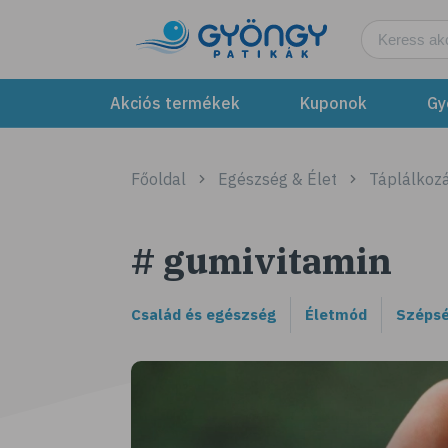
Akciós termékek
Kuponok
Gy
Főoldal
Egészség & Élet
Táplálkozá
# gumivitamin
Család és egészség
Életmód
Szépsé