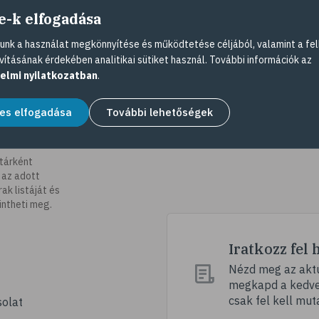
e-k elfogadása
nk a használat megkönnyítése és működtetése céljából, valamint a fel
vításának érdekében analitikai sütiket használ. További információk az
elmi nyilatkozatban
.
es elfogadása
További lehetőségek
tárként
 az adott
k listáját és
intheti meg.
Iratkozz fel 
Nézd meg az aktu
megkapd a kedvez
csak fel kell mut
olat