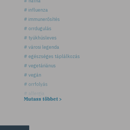
# nátha
# influenza
# immunerősítés
# orrdugulás
# tyúkhúsleves
# városi legenda
# egészséges táplálkozás
# vegetáriánus
# vegán
# orrfolyás
# allergia
Mutass többet >
# légúti allergia
# tüsszögés
# keresztallergia