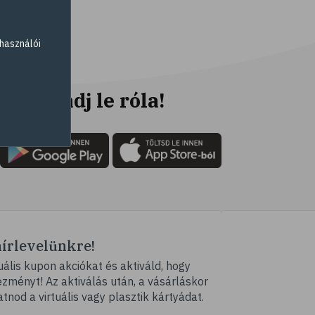
# parlagfű
# görögdinnye
használói
# mogyoró
# ásványi anyagok
# immunrendszer
Ne maradj le róla!
# antioxidáns
# nyomelem
# gyógynövények
# C-vitamin
# testmozgás
# tea
hírlevelünkre!
# homoktövis
ális kupon akciókat és aktiváld, hogy
# @egeszsegmagazin
ményt! Az aktiválás után, a vásárláskor
# propolisz
atnod a virtuális vagy plasztik kártyádat.