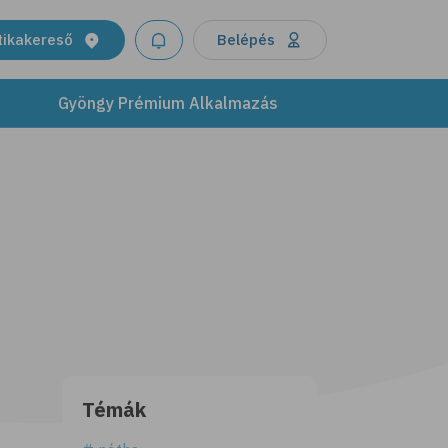
tikakereső
Belépés
Gyöngy Prémium Alkalmazás
Témák