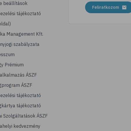
e beállítások
Feliratkozom
ezelési tájékoztató
ldal)
ika Management Kft.
nyjogi szabályzata
esszum
gy Prémium
lalkalmazás ÁSZF
gprogram ÁSZF
ezelési tájékoztató
kártya tájékoztató
ai Szolgáltatások ÁSZF
ahelyi kedvezmény