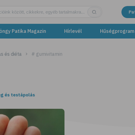
Pa
öngy Patika Magazin
Hírlevél
Hűségprogram
s és diéta
# gumivitamin
g és testápolás