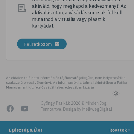
aktiváld, hogy megkapd a kedvezményt! Az
# pezsgőtabletta
aktiválás után, a vásárláskor csak fel kell
# gumivitamin
mutatnod a virtuális vagy plasztik
kártyádat.
# mikrotápanyag
# kálium
Feliratkozom
# gesztenye
# D-vitamin
# recept
# E-vitamin
Az oldalon található információk tájékoztató jellegűek, nem helyettesítik a
szakszerű orvosi véleményt. Az információk tartalma tekintetében a Patika
# béta-karotin
Management Kft. felelősségét teljes egészében kizárja
# zöldség
# édesburgonya
Gyöngy Patikák 2026 © Minden Jog
Fenntartva. Design by MelkwegDigital
# batáta
# ízületek
Egészség & Élet
Rovatok
# mozgásszervi problémák