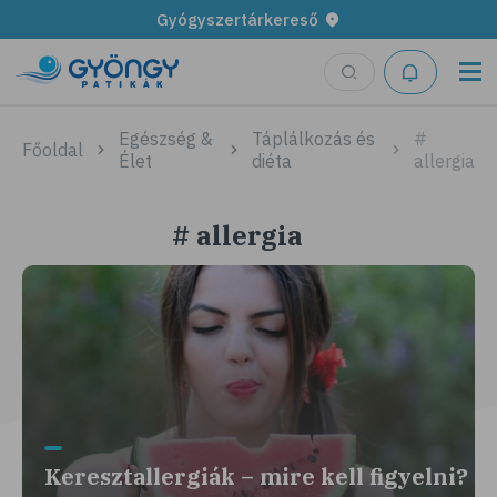
Gyógyszertárkereső
Egészség &
Táplálkozás és
#
Főoldal
Élet
diéta
allergia
# allergia
Keresztallergiák – mire kell figyelni?