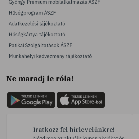
Gyöngy Prémium mobilalkalmazás ÁSZF
# olajos magvak
Hűségprogram ÁSZF
# áfonya
Adatkezelési tájékoztató
# bogyós gyümölcsök
Hűségkártya tájékoztató
# joghurt
Patikai Szolgáltatások ÁSZF
# alma
Munkahelyi kedvezmény tájékoztató
# gyümölcsök
# szív- és érrendszer
Ne maradj le róla!
# emésztés
# emésztési zavarok
# székrekedés
# rostok
# zabpehely
# multivitamin
Iratkozz fel hírlevelünkre!
# ásványi anyag
Nézd meg az aktuális kupon akciókat és