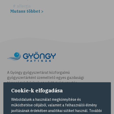
# allergia
Mutass többet >
# légúti allergia
# tüsszögés
# keresztallergia
# parlagfű
# görögdinnye
# mogyoró
# ásványi anyagok
# immunrendszer
A Gyöngy gyógyszertárat közforgalmú
gyógyszertárként üzemeltető egyes gazdasági
# antioxidáns
társaságok felelnek az adott gyógyszertár
# nyomelem
működésért. A Gyöngy gyógyszertárak listáját és
Cookie-k elfogadása
elérhetőségeit a
Gyógyszertár kereső
oldalon
# gyógynövények
tekintheti meg.
Weboldalunk a használat megkönnyítése és
# C-vitamin
működtetése céljából, valamint a felhasználói élmény
Navigáció
javításának érdekében analitikai sütiket használ. További
# testmozgás