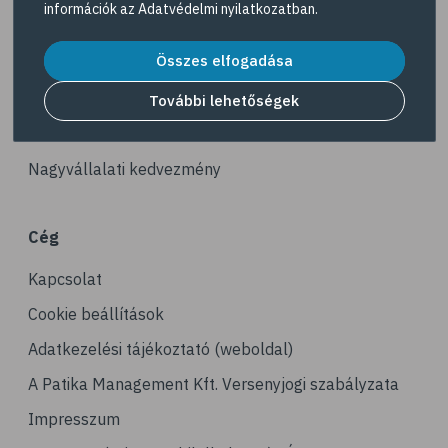
információk az
Adatvédelmi nyilatkozatban
.
# tea
Akciós termékek
# homoktövis
Összes elfogadása
Dermokozmetikumok
# @egeszsegmagazin
Gyöngy Patika Magazin
További lehetőségek
# propolisz
Patika kereső
# diéta
Nagyvállalati kedvezmény
# B-vitamin
# vas
Cég
# vérszegénység
Kapcsolat
# stressz
# stresszcsökkentés
Cookie beállítások
# avokádó
Adatkezelési tájékoztató (weboldal)
# tej
A Patika Management Kft. Versenyjogi szabályzata
# mandula
Impresszum
# dió