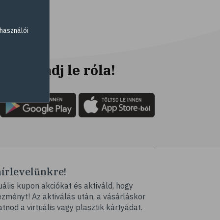
# parlagfű
# görögdinnye
használói
# mogyoró
# ásványi anyagok
# immunrendszer
Ne maradj le róla!
# antioxidáns
# nyomelem
# gyógynövények
# C-vitamin
# testmozgás
# tea
hírlevelünkre!
# homoktövis
ális kupon akciókat és aktiváld, hogy
# @egeszsegmagazin
ményt! Az aktiválás után, a vásárláskor
# propolisz
atnod a virtuális vagy plasztik kártyádat.