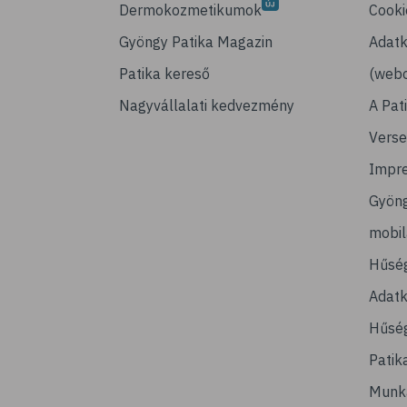
Dermokozmetikumok
Cooki
Gyöngy Patika Magazin
Adatk
Patika kereső
(webo
Nagyvállalati kedvezmény
A Pat
Verse
Impr
Gyön
mobi
Hűsé
Adatk
Hűség
Patik
Munk