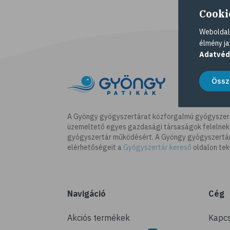
Cooki
Weboldalu
élmény ja
Adatvéd
Össz
A Gyöngy gyógyszertárat közforgalmú gyógyszer
üzemeltető egyes gazdasági társaságok felelnek
gyógyszertár működésért. A Gyöngy gyógyszertára
elérhetőségeit a
Gyógyszertár kereső
oldalon tek
Navigáció
Cég
Akciós termékek
Kapcs