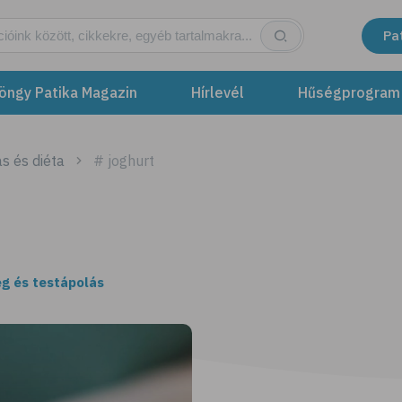
Pa
öngy Patika Magazin
Hírlevél
Hűségprogram
s és diéta
# joghurt
g és testápolás