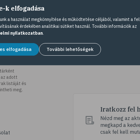
e-k elfogadása
nk a használat megkönnyítése és működtetése céljából, valamint a fel
vításának érdekében analitikai sütiket használ. További információk az
elmi nyilatkozatban
.
es elfogadása
További lehetőségek
tárként
 az adott
k listáját és
intheti meg.
Iratkozz fel 
Nézd meg az aktu
megkapd a kedvez
csak fel kell mut
olat