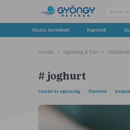
Akciós termékek
Kuponok
Gy
Főoldal
Egészség & Élet
Táplálkozá
# joghurt
Család és egészség
Életmód
Szépsé