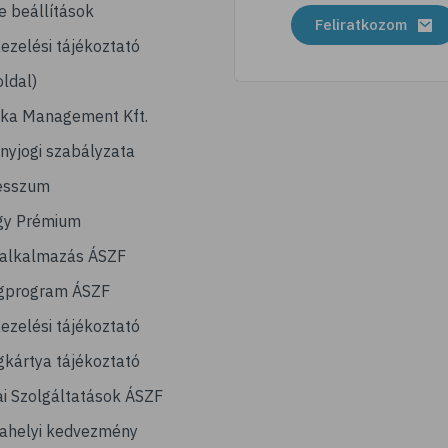
e beállítások
Feliratkozom
ezelési tájékoztató
ldal)
ika Management Kft.
nyjogi szabályzata
esszum
gy Prémium
lalkalmazás ÁSZF
gprogram ÁSZF
ezelési tájékoztató
kártya tájékoztató
ai Szolgáltatások ÁSZF
ahelyi kedvezmény