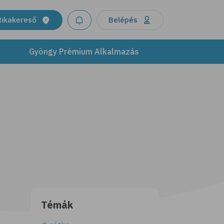
tikakereső
Belépés
Gyöngy Prémium Alkalmazás
Témák