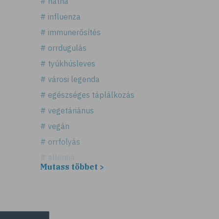
# nátha
# influenza
# immunerősítés
# orrdugulás
# tyúkhúsleves
# városi legenda
# egészséges táplálkozás
# vegetáriánus
# vegán
# orrfolyás
# allergia
Mutass többet >
# légúti allergia
# tüsszögés
# keresztallergia