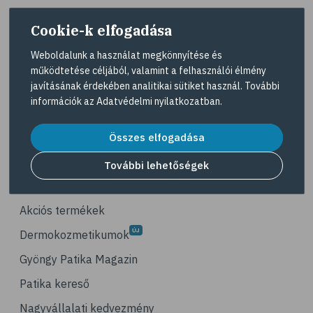
# szegfűszeg
Cookie-k elfogadása
# gyömbér
# kurkuma
Weboldalunk a használat megkönnyítése és
működtetése céljából, valamint a felhasználói élmény
# szerecsendió
A Gyöngy gyógyszertárat közforgalmú
javításának érdekében analitikai sütiket használ. További
gyógyszertárként üzemeltető egyes gazdasági
# gyógynövények
információk az
Adatvédelmi nyilatkozatban
.
társaságok felelnek az adott gyógyszertár
# magas vérnyomás
működésért. A Gyöngy gyógyszertárak listáját és
elérhetőségeit a
Gyógyszertár kereső
oldalon
Összes elfogadása
# kardiovaszkuláris betegségek
tekintheti meg.
# szív- és érrendszer
További lehetőségek
Navigáció
# vérnyomás
# illóolaj
Akciós termékek
# szaloncukor
Dermokozmetikumok
# recept
Gyöngy Patika Magazin
# kávé
Patika kereső
# koffein
Nagyvállalati kedvezmény