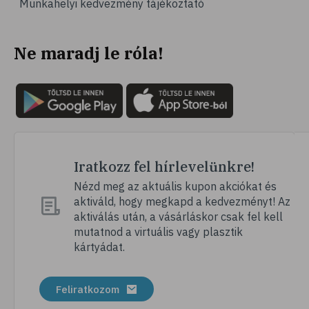
Munkahelyi kedvezmény tájékoztató
# magnézium
# B-vitamin
Ne maradj le róla!
# stresszcsökkentés
# szelén
# galagonya
# multivitamin
# hajápolás
# köröm
Iratkozz fel hírlevelünkre!
# ginzeng
Nézd meg az aktuális kupon akciókat és
aktiváld, hogy megkapd a kedvezményt! Az
# folsav
aktiválás után, a vásárláskor csak fel kell
# kollagén
mutatnod a virtuális vagy plasztik
kártyádat.
# vízhajtó
# zöld tea
Feliratkozom
# tyúkhúsleves