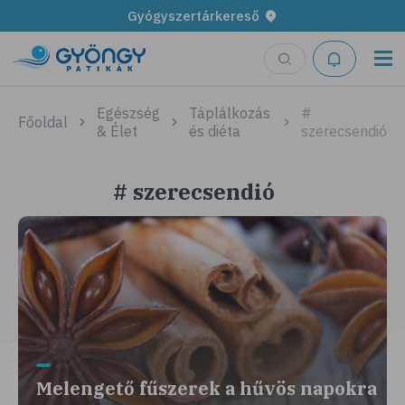
Gyógyszertárkereső
Egészség
Táplálkozás
#
Főoldal
& Élet
és diéta
szerecsendió
# szerecsendió
Melengető fűszerek a hűvös napokra