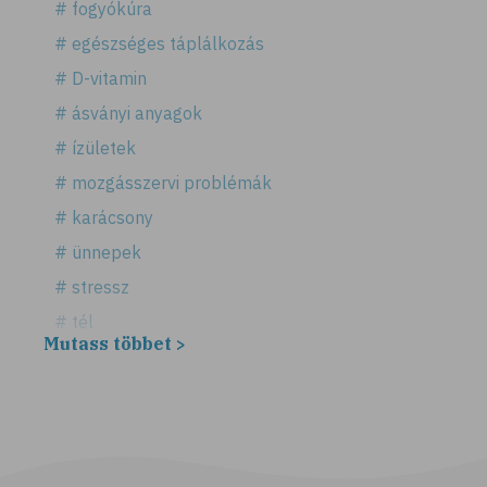
# fogyókúra
# egészséges táplálkozás
# D-vitamin
# ásványi anyagok
# ízületek
# mozgásszervi problémák
# karácsony
# ünnepek
# stressz
# tél
Mutass többet >
# fűszerek
# fűszernövények
# bors
# fahéj