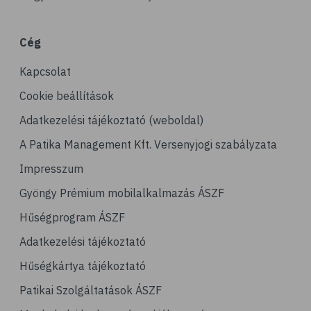
# gasztronómia
# nátha
Cég
# megfázás
Kapcsolat
# influenza
# orrfolyás
Cookie beállítások
# C-vitamin
Adatkezelési tájékoztató (weboldal)
# immunrendszer
A Patika Management Kft. Versenyjogi szabályzata
# immunerősítés
Impresszum
# kakukkfű
Gyöngy Prémium mobilalkalmazás ÁSZF
# emésztés
Hűségprogram ÁSZF
# emésztőrendszer
Adatkezelési tájékoztató
# emésztési zavarok
Hűségkártya tájékoztató
# puffadás
Patikai Szolgáltatások ÁSZF
# orrdugulás