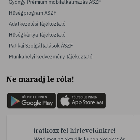
Gyöngy Prémium mobilalkalmazás ÁSZF
# emésztés
Hűségprogram ÁSZF
# emésztőrendszer
Adatkezelési tájékoztató
# emésztési zavarok
Hűségkártya tájékoztató
# puffadás
Patikai Szolgáltatások ÁSZF
# orrdugulás
Munkahelyi kedvezmény tájékoztató
# magnézium
# B-vitamin
Ne maradj le róla!
# stresszcsökkentés
# szelén
# galagonya
# multivitamin
# hajápolás
# köröm
Iratkozz fel hírlevelünkre!
# ginzeng
Nézd meg az aktuális kupon akciókat és