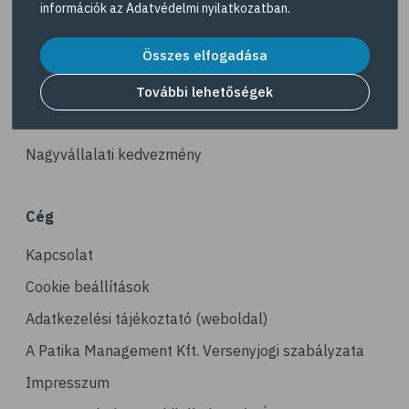
információk az
Adatvédelmi nyilatkozatban
.
# illóolaj
Akciós termékek
# szaloncukor
Összes elfogadása
Dermokozmetikumok
# recept
Gyöngy Patika Magazin
További lehetőségek
# kávé
Patika kereső
# koffein
Nagyvállalati kedvezmény
# gasztronómia
# nátha
Cég
# megfázás
Kapcsolat
# influenza
# orrfolyás
Cookie beállítások
# C-vitamin
Adatkezelési tájékoztató (weboldal)
# immunrendszer
A Patika Management Kft. Versenyjogi szabályzata
# immunerősítés
Impresszum
# kakukkfű