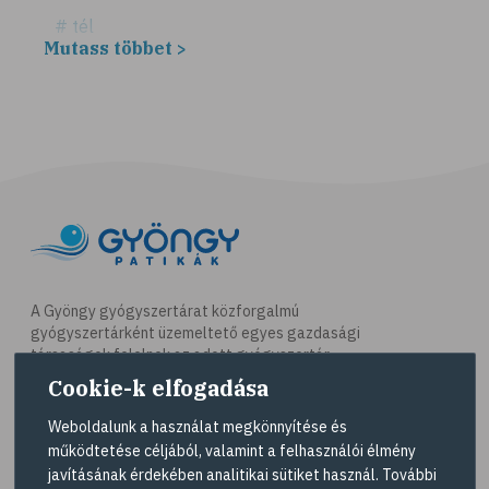
# tél
Mutass többet >
# fűszerek
# fűszernövények
# bors
# fahéj
# szegfűszeg
# gyömbér
# kurkuma
# szerecsendió
A Gyöngy gyógyszertárat közforgalmú
gyógyszertárként üzemeltető egyes gazdasági
# gyógynövények
társaságok felelnek az adott gyógyszertár
# magas vérnyomás
működésért. A Gyöngy gyógyszertárak listáját és
Cookie-k elfogadása
elérhetőségeit a
Gyógyszertár kereső
oldalon
# kardiovaszkuláris betegségek
tekintheti meg.
Weboldalunk a használat megkönnyítése és
# szív- és érrendszer
működtetése céljából, valamint a felhasználói élmény
Navigáció
javításának érdekében analitikai sütiket használ. További
# vérnyomás