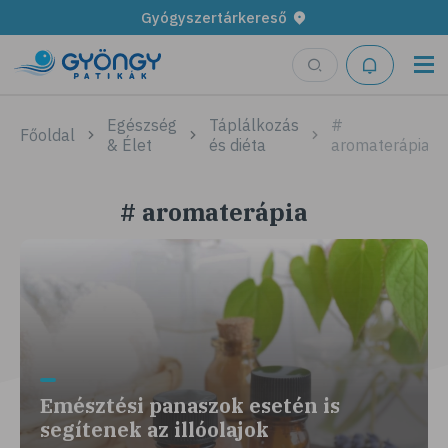
Gyógyszertárkereső
Egészség
Táplálkozás
#
Főoldal
& Élet
és diéta
aromaterápia
# aromaterápia
Emésztési panaszok esetén is
segítenek az illóolajok