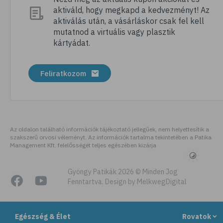
aktiváld, hogy megkapd a kedvezményt! Az
# folsav
aktiválás után, a vásárláskor csak fel kell
# kollagén
mutatnod a virtuális vagy plasztik
kártyádat.
# vízhajtó
# zöld tea
Feliratkozom
# tyúkhúsleves
# városi legenda
# székrekedés
# allergia
Az oldalon található információk tájékoztató jellegűek, nem helyettesítik a
szakszerű orvosi véleményt. Az információk tartalma tekintetében a Patika
# citromfű
Management Kft. felelősségét teljes egészében kizárja
# gluténérzékenység
# testmozgás
Gyöngy Patikák 2026 © Minden Jog
Fenntartva. Design by MelkwegDigital
# légúti allergia
# stresszoldás
Egészség & Élet
Rovatok
# ásványi anyag