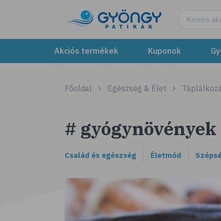
Akciós termékek
Kuponok
Gy
Főoldal
Egészség & Élet
Táplálkozá
# gyógynövények
Család és egészség
Életmód
Szépsé