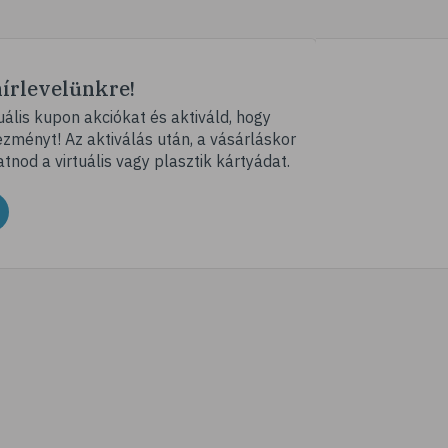
# diéta
# B-vitamin
# vas
hírlevelünkre!
# vérszegénység
ális kupon akciókat és aktiváld, hogy
ményt! Az aktiválás után, a vásárláskor
# stressz
atnod a virtuális vagy plasztik kártyádat.
# stresszcsökkentés
# avokádó
# tej
# mandula
# dió
# olajos magvak
# áfonya
# bogyós gyümölcsök
# joghurt