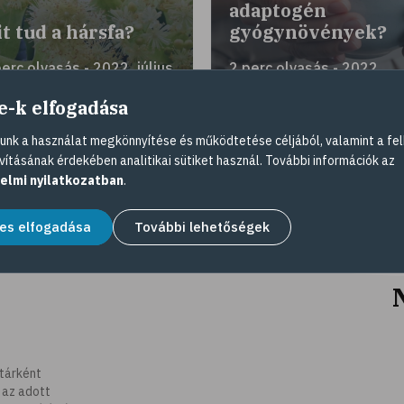
adaptogén
t tud a hársfa?
gyógynövények?
perc olvasás - 2022. július
2 perc olvasás - 2022.
.
augusztus 01.
e-k elfogadása
nk a használat megkönnyítése és működtetése céljából, valamint a fel
vításának érdekében analitikai sütiket használ. További információk az
elmi nyilatkozatban
.
es elfogadása
További lehetőségek
tárként
 az adott