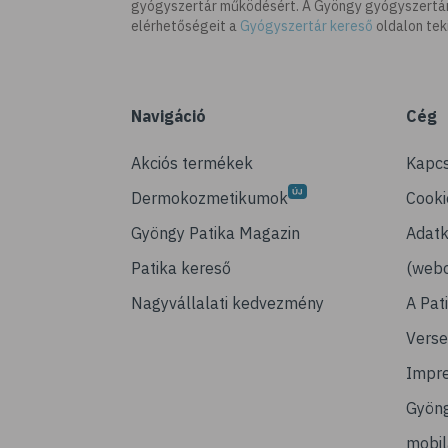
gyógyszertár működésért. A Gyöngy gyógyszertára
elérhetőségeit a
Gyógyszertár kereső
oldalon tek
Navigáció
Cég
Akciós termékek
Kapcs
Dermokozmetikumok
Cooki
Gyöngy Patika Magazin
Adatk
Patika kereső
(webo
Nagyvállalati kedvezmény
A Pat
Verse
Impr
Gyön
mobi