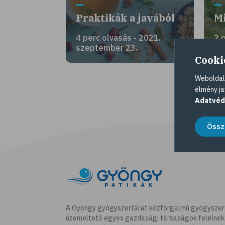
Praktikák a javából
Mi
4 perc olvasás - 2021.
2 
szeptember 23.
04
Cooki
Weboldalu
élmény ja
Adatvéd
Össz
A Gyöngy gyógyszertárat közforgalmú gyógyszer
üzemeltető egyes gazdasági társaságok felelnek