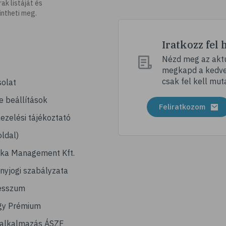
k listáját és
intheti meg.
Iratkozz fel 
Nézd meg az aktu
megkapd a kedvez
csak fel kell mut
olat
e beállítások
Feliratkozom
ezelési tájékoztató
ldal)
ika Management Kft.
nyjogi szabályzata
esszum
gy Prémium
lalkalmazás ÁSZF