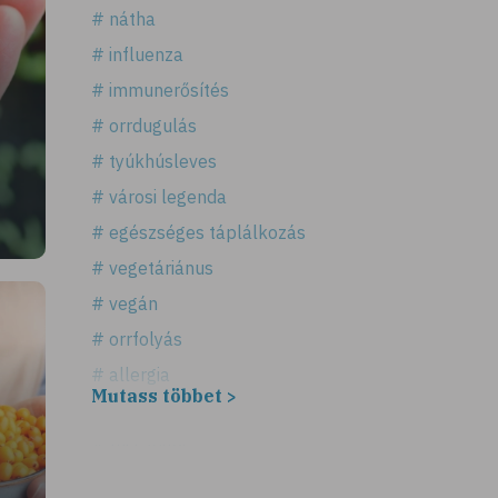
# nátha
# influenza
# immunerősítés
# orrdugulás
# tyúkhúsleves
# városi legenda
# egészséges táplálkozás
# vegetáriánus
# vegán
# orrfolyás
# allergia
Mutass többet >
# légúti allergia
# tüsszögés
# keresztallergia