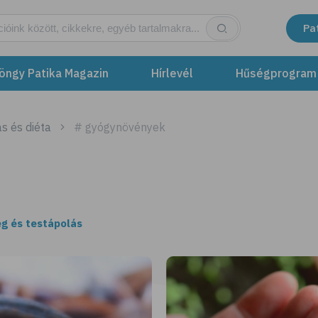
Pa
öngy Patika Magazin
Hírlevél
Hűségprogram
s és diéta
# gyógynövények
g és testápolás