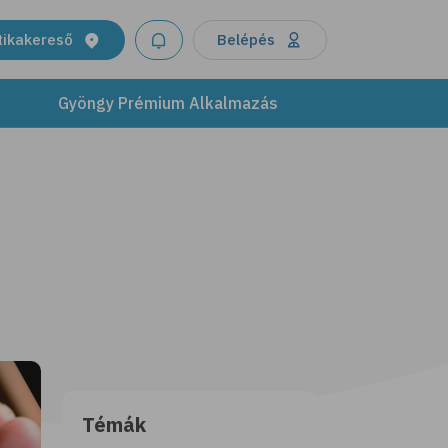
tikakereső
Belépés
Gyöngy Prémium Alkalmazás
Témák