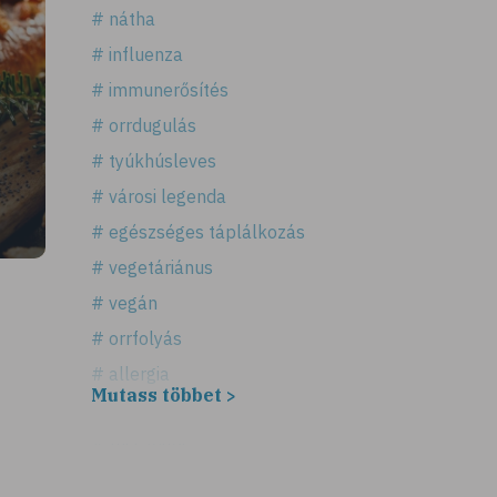
# nátha
# influenza
# immunerősítés
# orrdugulás
# tyúkhúsleves
# városi legenda
# egészséges táplálkozás
# vegetáriánus
# vegán
# orrfolyás
# allergia
Mutass többet >
# légúti allergia
# tüsszögés
# keresztallergia