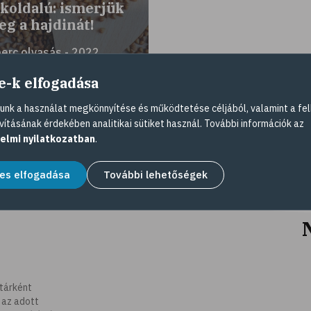
koldalú: ismerjük
g a hajdinát!
perc olvasás - 2022.
gusztus 01.
e-k elfogadása
nk a használat megkönnyítése és működtetése céljából, valamint a fel
vításának érdekében analitikai sütiket használ. További információk az
elmi nyilatkozatban
.
es elfogadása
További lehetőségek
tárként
 az adott