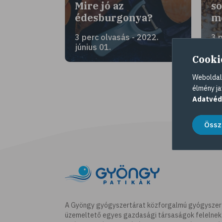
Mire jó az
so
édesburgonya?
me
3 perc olvasás - 2022.
3 
június 01.
au
Cooki
Weboldalu
élmény ja
Adatvéd
Össz
A Gyöngy gyógyszertárat közforgalmú gyógyszer
üzemeltető egyes gazdasági társaságok felelnek