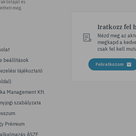
k listáját és
intheti meg.
Iratkozz fel 
Nézd meg az aktu
megkapd a kedvez
csak fel kell mut
olat
e beállítások
Feliratkozom
ezelési tájékoztató
ldal)
ika Management Kft.
nyjogi szabályzata
esszum
gy Prémium
lalkalmazás ÁSZF