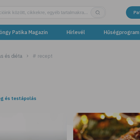
Pa
öngy Patika Magazin
Hírlevél
Hűségprogram
s és diéta
# recept
g és testápolás