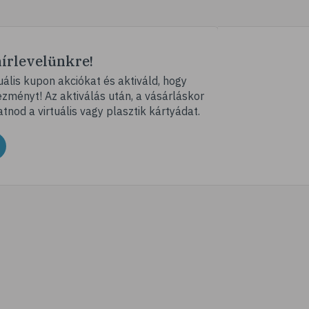
# diéta
# B-vitamin
# vas
hírlevelünkre!
# vérszegénység
ális kupon akciókat és aktiváld, hogy
ményt! Az aktiválás után, a vásárláskor
# stressz
atnod a virtuális vagy plasztik kártyádat.
# stresszcsökkentés
# avokádó
# tej
# mandula
# dió
# olajos magvak
# áfonya
# bogyós gyümölcsök
# joghurt