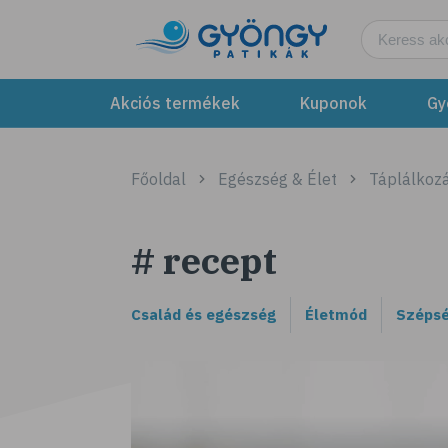
Akciós termékek
Kuponok
Gy
Főoldal
Egészség & Élet
Táplálkozá
# recept
Család és egészség
Életmód
Szépsé