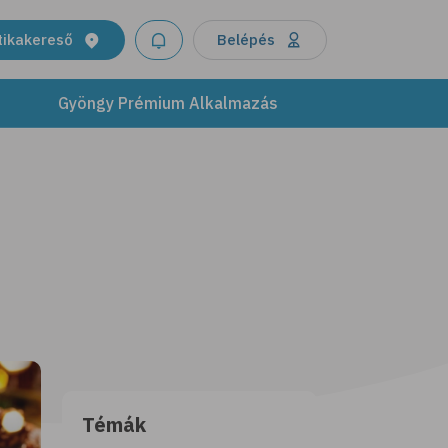
tikakereső
Belépés
Gyöngy Prémium Alkalmazás
Témák