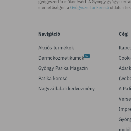
gyógyszertár működésért. A Gyöngy gyógyszertára
elérhetőségeit a
Gyógyszertár kereső
oldalon tek
Navigáció
Cég
Akciós termékek
Kapcs
Dermokozmetikumok
Cooki
Gyöngy Patika Magazin
Adatk
Patika kereső
(webo
Nagyvállalati kedvezmény
A Pat
Verse
Impr
Gyön
mobi