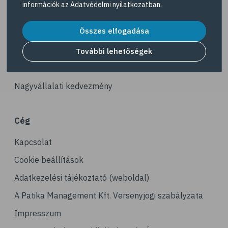
információk az
Adatvédelmi nyilatkozatban
.
# illóolaj
Akciós termékek
# szaloncukor
Összes elfogadása
Dermokozmetikumok
# recept
Gyöngy Patika Magazin
További lehetőségek
# kávé
Patika kereső
# koffein
Nagyvállalati kedvezmény
# gasztronómia
# nátha
Cég
# megfázás
Kapcsolat
# influenza
# orrfolyás
Cookie beállítások
# C-vitamin
Adatkezelési tájékoztató (weboldal)
# immunrendszer
A Patika Management Kft. Versenyjogi szabályzata
# immunerősítés
Impresszum
# kakukkfű