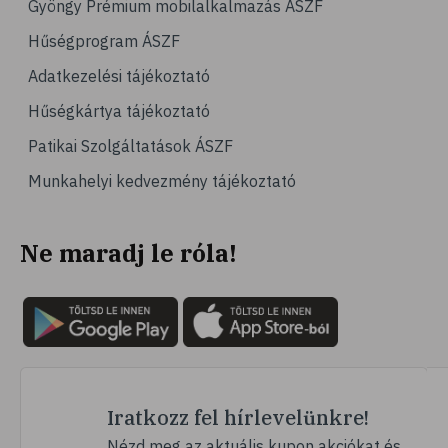
Gyöngy Prémium mobilalkalmazás ÁSZF
# emésztés
Hűségprogram ÁSZF
# emésztőrendszer
Adatkezelési tájékoztató
# emésztési zavarok
Hűségkártya tájékoztató
# puffadás
Patikai Szolgáltatások ÁSZF
# orrdugulás
Munkahelyi kedvezmény tájékoztató
# magnézium
# B-vitamin
Ne maradj le róla!
# stresszcsökkentés
# szelén
# galagonya
# multivitamin
# hajápolás
# köröm
Iratkozz fel hírlevelünkre!
# ginzeng
Nézd meg az aktuális kupon akciókat és