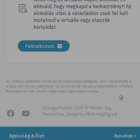
aktiváld, hogy megkapd a kedvezményt! Az
# folsav
aktiválás után, a vásárláskor csak fel kell
# kollagén
mutatnod a virtuális vagy plasztik
kártyádat.
# vízhajtó
# zöld tea
Feliratkozom
# tyúkhúsleves
# városi legenda
# székrekedés
# allergia
Az oldalon található információk tájékoztató jellegűek, nem helyettesítik a
szakszerű orvosi véleményt. Az információk tartalma tekintetében a Patika
# citromfű
Management Kft. felelősségét teljes egészében kizárja
# gluténérzékenység
# testmozgás
Gyöngy Patikák 2026 © Minden Jog
Fenntartva. Design by MelkwegDigital
# légúti allergia
# stresszoldás
Egészség & Élet
Rovatok
# ásványi anyag