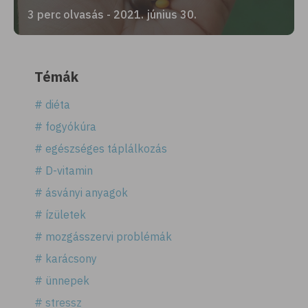
3 perc olvasás - 2021. június 30.
Témák
# diéta
# fogyókúra
# egészséges táplálkozás
# D-vitamin
# ásványi anyagok
# ízületek
# mozgásszervi problémák
# karácsony
# ünnepek
# stressz