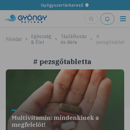
Gyógyszertárkereső
Egészség
Táplálkozás
#
Főoldal
& Élet
és diéta
pezsgőtabletta
# pezsgőtabletta
Multivitamin: mindenkinek a
megfelelőt!