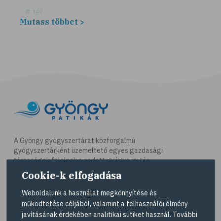
# tél
Mutass többet >
# fűszerek
# fűszernövények
# bors
# fahéj
# szegfűszeg
# gyömbér
# kurkuma
# szerecsendió
A Gyöngy gyógyszertárat közforgalmú
gyógyszertárként üzemeltető egyes gazdasági
# gyógynövények
társaságok felelnek az adott gyógyszertár
# magas vérnyomás
működésért. A Gyöngy gyógyszertárak listáját és
Cookie-k elfogadása
elérhetőségeit a
Gyógyszertár kereső
oldalon
# kardiovaszkuláris betegségek
tekintheti meg.
Weboldalunk a használat megkönnyítése és
# szív- és érrendszer
működtetése céljából, valamint a felhasználói élmény
Navigáció
javításának érdekében analitikai sütiket használ. További
# vérnyomás