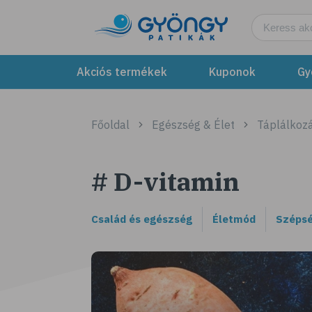
Akciós termékek
Kuponok
Gy
Főoldal
Egészség & Élet
Táplálkozá
# D-vitamin
Család és egészség
Életmód
Szépsé