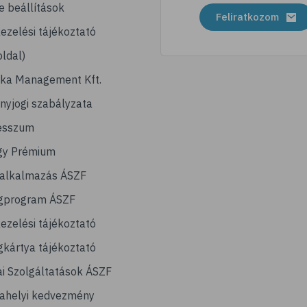
e beállítások
Feliratkozom
ezelési tájékoztató
ldal)
ika Management Kft.
nyjogi szabályzata
esszum
gy Prémium
lalkalmazás ÁSZF
gprogram ÁSZF
ezelési tájékoztató
kártya tájékoztató
ai Szolgáltatások ÁSZF
ahelyi kedvezmény