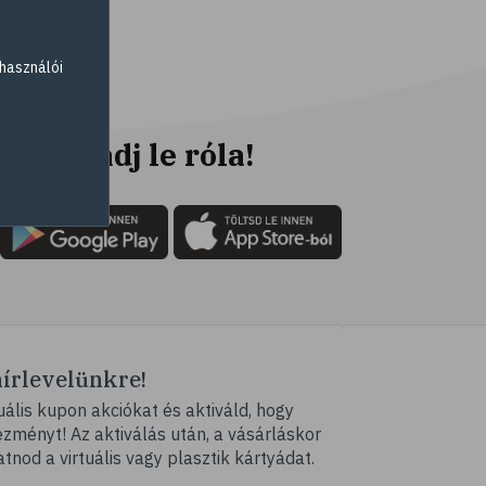
# fahéj
# szegfűszeg
használói
# gyömbér
# kurkuma
# szerecsendió
Ne maradj le róla!
# gyógynövények
# magas vérnyomás
# kardiovaszkuláris
betegségek
# szív- és érrendszer
# vérnyomás
hírlevelünkre!
# illóolaj
ális kupon akciókat és aktiváld, hogy
# szaloncukor
ményt! Az aktiválás után, a vásárláskor
# recept
atnod a virtuális vagy plasztik kártyádat.