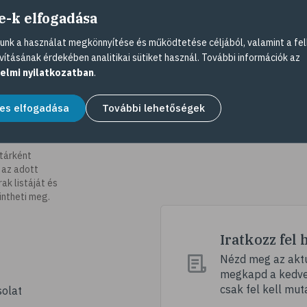
e-k elfogadása
nk a használat megkönnyítése és működtetése céljából, valamint a fel
vításának érdekében analitikai sütiket használ. További információk az
elmi nyilatkozatban
.
es elfogadása
További lehetőségek
tárként
 az adott
k listáját és
intheti meg.
Iratkozz fel 
Nézd meg az aktu
megkapd a kedvez
csak fel kell mut
olat