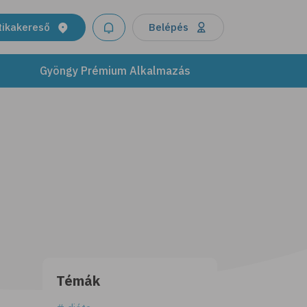
tikakereső
Belépés
Gyöngy Prémium Alkalmazás
Témák