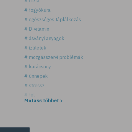
# diéta
# fogyókúra
# egészséges táplálkozás
# D-vitamin
# ásványi anyagok
# ízületek
# mozgásszervi problémák
# karácsony
# ünnepek
# stressz
# tél
Mutass többet >
# fűszerek
# fűszernövények
# bors