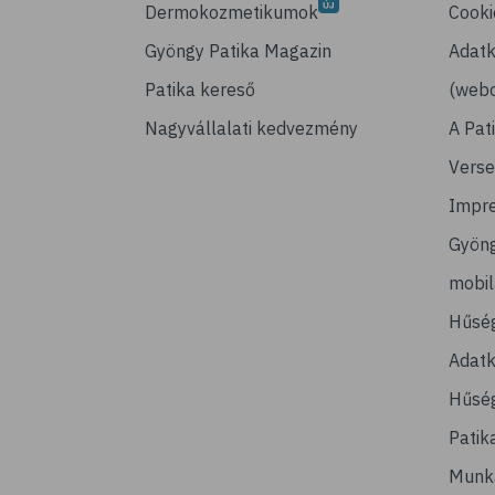
Dermokozmetikumok
Cooki
Gyöngy Patika Magazin
Adatk
Patika kereső
(webo
Nagyvállalati kedvezmény
A Pat
Verse
Impr
Gyön
mobi
Hűsé
Adatk
Hűség
Patik
Munk