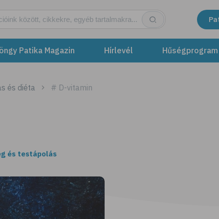
Pa
öngy Patika Magazin
Hírlevél
Hűségprogram
s és diéta
# D-vitamin
g és testápolás