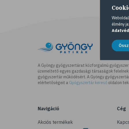
Cooki
Weboldalu
élmény ja
Adatvéd
Össz
A Gyöngy gyógyszertárat közforgalmú gyógyszer
üzemeltető egyes gazdasági társaságok felelnek
gyógyszertár működésért. A Gyöngy gyógyszertára
elérhetőségeit a
Gyógyszertár kereső
oldalon tek
Navigáció
Cég
Akciós termékek
Kapcs