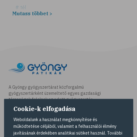
# tél
Mutass többet >
# fűszerek
# fűszernövények
# bors
# fahéj
# szegfűszeg
# gyömbér
# kurkuma
# szerecsendió
A Gyöngy gyógyszertárat közforgalmú
gyógyszertárként üzemeltető egyes gazdasági
# gyógynövények
társaságok felelnek az adott gyógyszertár
# magas vérnyomás
működésért. A Gyöngy gyógyszertárak listáját és
Cookie-k elfogadása
elérhetőségeit a
Gyógyszertár kereső
oldalon
# kardiovaszkuláris betegségek
tekintheti meg.
Weboldalunk a használat megkönnyítése és
# szív- és érrendszer
működtetése céljából, valamint a felhasználói élmény
Navigáció
javításának érdekében analitikai sütiket használ. További
# vérnyomás