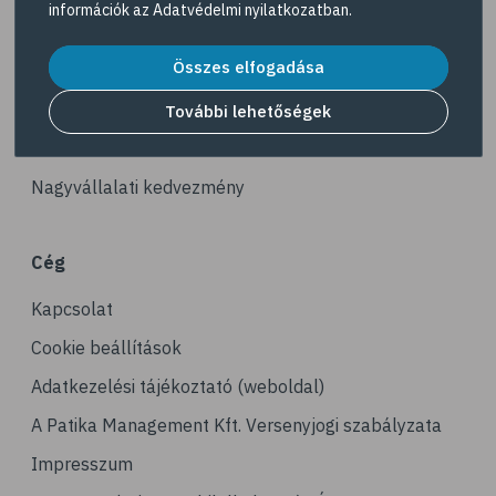
információk az
Adatvédelmi nyilatkozatban
.
# illóolaj
Akciós termékek
# szaloncukor
Összes elfogadása
Dermokozmetikumok
# recept
Gyöngy Patika Magazin
További lehetőségek
# kávé
Patika kereső
# koffein
Nagyvállalati kedvezmény
# gasztronómia
# nátha
Cég
# megfázás
Kapcsolat
# influenza
# orrfolyás
Cookie beállítások
# C-vitamin
Adatkezelési tájékoztató (weboldal)
# immunrendszer
A Patika Management Kft. Versenyjogi szabályzata
# immunerősítés
Impresszum
# kakukkfű