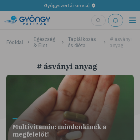
Gyógyszertárkereső
Egészség
Táplálkozás
# ásványi
Főoldal
& Élet
és diéta
anyag
# ásványi anyag
Multivitamin: mindenkinek a
megfelelőt!