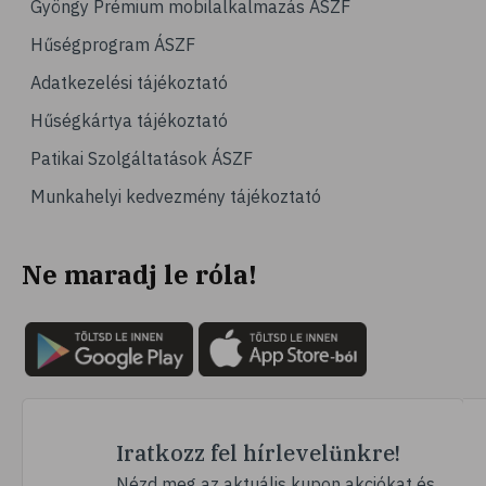
Gyöngy Prémium mobilalkalmazás ÁSZF
# emésztés
Hűségprogram ÁSZF
# emésztőrendszer
Adatkezelési tájékoztató
# emésztési zavarok
Hűségkártya tájékoztató
# puffadás
Patikai Szolgáltatások ÁSZF
# orrdugulás
Munkahelyi kedvezmény tájékoztató
# magnézium
# B-vitamin
Ne maradj le róla!
# stresszcsökkentés
# szelén
# galagonya
# multivitamin
# hajápolás
# köröm
Iratkozz fel hírlevelünkre!
# ginzeng
Nézd meg az aktuális kupon akciókat és