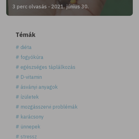
3 perc olvasás - 2021. június 30.
Témák
# diéta
# fogyókúra
# egészséges táplálkozás
# D-vitamin
# ásványi anyagok
# ízületek
# mozgásszervi problémák
# karácsony
# ünnepek
# stressz