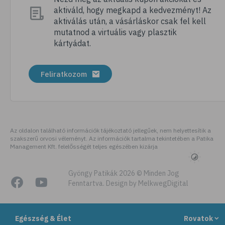
aktiváld, hogy megkapd a kedvezményt! Az
# folsav
aktiválás után, a vásárláskor csak fel kell
# kollagén
mutatnod a virtuális vagy plasztik
kártyádat.
# vízhajtó
# zöld tea
Feliratkozom
# tyúkhúsleves
# városi legenda
# székrekedés
# allergia
Az oldalon található információk tájékoztató jellegűek, nem helyettesítik a
szakszerű orvosi véleményt. Az információk tartalma tekintetében a Patika
# citromfű
Management Kft. felelősségét teljes egészében kizárja
# gluténérzékenység
# testmozgás
Gyöngy Patikák 2026 © Minden Jog
Fenntartva. Design by MelkwegDigital
# légúti allergia
# stresszoldás
Egészség & Élet
Rovatok
# ásványi anyag