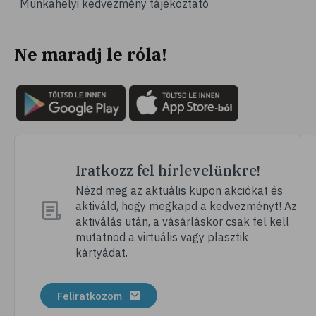
Munkahelyi kedvezmény tájékoztató
# gyümölcsök
# szív- és érrendszer
Ne maradj le róla!
# emésztés
# emésztési zavarok
# székrekedés
# rostok
# zabpehely
# multivitamin
Iratkozz fel hírlevelünkre!
# ásványi anyag
Nézd meg az aktuális kupon akciókat és
aktiváld, hogy megkapd a kedvezményt! Az
# pezsgőtabletta
aktiválás után, a vásárláskor csak fel kell
# gumivitamin
mutatnod a virtuális vagy plasztik
kártyádat.
# mikrotápanyag
# kálium
Feliratkozom
# gesztenye