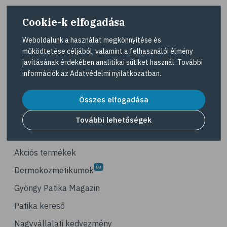
# görögdinnye
Cookie-k elfogadása
# mogyoró
# ásványi anyagok
Weboldalunk a használat megkönnyítése és
működtetése céljából, valamint a felhasználói élmény
# immunrendszer
A Gyöngy gyógyszertárat közforgalmú
javításának érdekében analitikai sütiket használ. További
gyógyszertárként üzemeltető egyes gazdasági
# antioxidáns
információk az
Adatvédelmi nyilatkozatban
.
társaságok felelnek az adott gyógyszertár
# nyomelem
működésért. A Gyöngy gyógyszertárak listáját és
elérhetőségeit a
Gyógyszertár kereső
oldalon
Összes elfogadása
# gyógynövények
tekintheti meg.
# C-vitamin
További lehetőségek
Navigáció
# testmozgás
# tea
Akciós termékek
# homoktövis
Dermokozmetikumok
# @egeszsegmagazin
Gyöngy Patika Magazin
# propolisz
Patika kereső
# diéta
Nagyvállalati kedvezmény