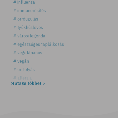
# influenza
# immunerősítés
# orrdugulás
# tyúkhúsleves
# városi legenda
# egészséges táplálkozás
# vegetáriánus
# vegán
# orrfolyás
# allergia
Mutass többet >
# légúti allergia
# tüsszögés
# keresztallergia
# parlagfű