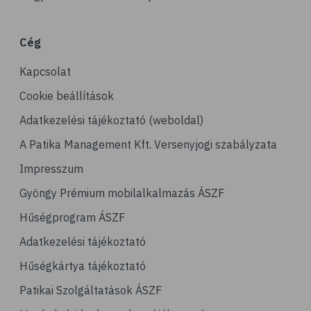
# B-vitamin
# vas
Cég
# vérszegénység
Kapcsolat
# stressz
# stresszcsökkentés
Cookie beállítások
# avokádó
Adatkezelési tájékoztató (weboldal)
# tej
A Patika Management Kft. Versenyjogi szabályzata
# mandula
Impresszum
# dió
Gyöngy Prémium mobilalkalmazás ÁSZF
# olajos magvak
Hűségprogram ÁSZF
# áfonya
Adatkezelési tájékoztató
# bogyós gyümölcsök
Hűségkártya tájékoztató
# joghurt
Patikai Szolgáltatások ÁSZF
# alma