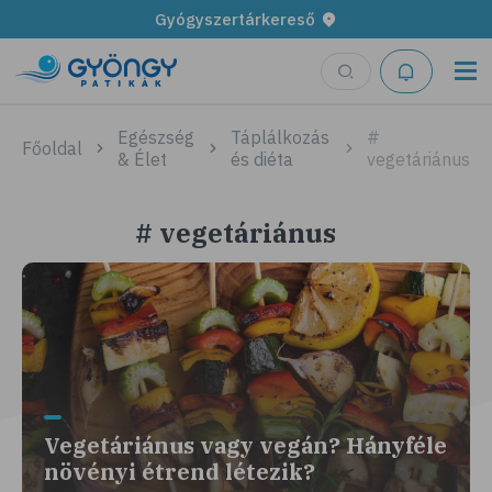
Gyógyszertárkereső
Egészség
Táplálkozás
#
Főoldal
& Élet
és diéta
vegetáriánus
# vegetáriánus
Vegetáriánus vagy vegán? Hányféle
növényi étrend létezik?