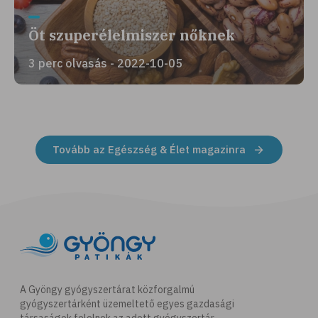
Öt szuperélelmiszer nőknek
3 perc olvasás - 2022-10-05
Tovább az Egészség & Élet magazinra
A Gyöngy gyógyszertárat közforgalmú
gyógyszertárként üzemeltető egyes gazdasági