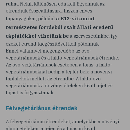
ruhát. Nekik különösen oda kell figyelniük az
étrendjük összeállítására, hiszen egyes
a B12-vitamint
tápanyagokat, például
természetes forrásból csak állati eredetű
táplálékkel vihetünk be
a szervezetünkbe, így
ezeket étrend-kiegészítővel kell pótolniuk.
Ennél valamivel megengedőbb az ovo-
vegetáriánusok és a lakto-vegetáriánusok étrendje.
Az ovo-vegetáriánusok esetében a tojás, a lakto-
vegetáriánusoknál pedig a tej fér bele a növényi
táplálékok mellett az étrendbe. A lakto-ovo
vegetáriánusok a növényi ételeken kívül tejet és
tojást is fogyasztanak.
Félvegetáriánus étrendek
A félvegetáriánus étrendeket, amelyekbe a növényi
alapú ételeken, a tejen és a tojáson kívül