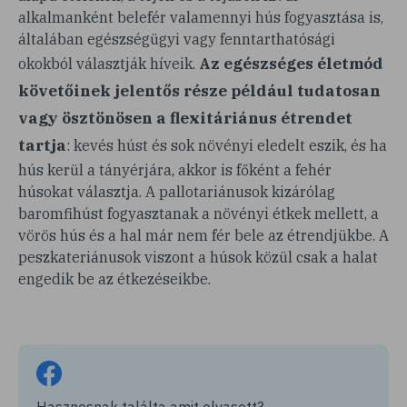
alkalmanként belefér valamennyi hús fogyasztása is,
általában egészségügyi vagy fenntarthatósági
Az egészséges életmód
okokból választják híveik.
követőinek jelentős része például tudatosan
vagy ösztönösen a flexitáriánus étrendet
tartja
: kevés húst és sok növényi eledelt eszik, és ha
hús kerül a tányérjára, akkor is főként a fehér
húsokat választja. A pallotariánusok kizárólag
baromfihúst fogyasztanak a növényi étkek mellett, a
vörös hús és a hal már nem fér bele az étrendjükbe. A
peszkateriánusok viszont a húsok közül csak a halat
engedik be az étkezéseikbe.