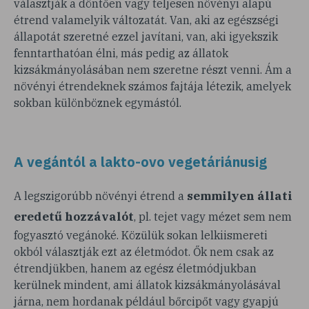
választják a döntően vagy teljesen növényi alapú
étrend valamelyik változatát. Van, aki az egészségi
állapotát szeretné ezzel javítani, van, aki igyekszik
fenntarthatóan élni, más pedig az állatok
kizsákmányolásában nem szeretne részt venni. Ám a
növényi étrendeknek számos fajtája létezik, amelyek
sokban különböznek egymástól.
A vegántól a lakto-ovo vegetáriánusig
semmilyen állati
A legszigorúbb növényi étrend a
eredetű hozzávalót
, pl. tejet vagy mézet sem nem
fogyasztó vegánoké. Közülük sokan lelkiismereti
okból választják ezt az életmódot. Ők nem csak az
étrendjükben, hanem az egész életmódjukban
kerülnek mindent, ami állatok kizsákmányolásával
járna, nem hordanak például bőrcipőt vagy gyapjú