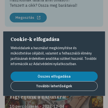
Hasznosnak találta amit olvasott?
Tetszett a cikk? Ossza meg barátaival!
Megosztás
Cookie-k elfogadása
Érdekes lehet még
Weboldalunk a használat megkönnyítése és
működtetése céljából, valamint a felhasználói élmény
javításának érdekében analitikai sütiket használ. További
információk az
Adatvédelmi nyilatkozatban
.
Összes elfogadása
További lehetőségek
Figyeljünk a hasunkra!
10 perc olvasás - 2022-12-04