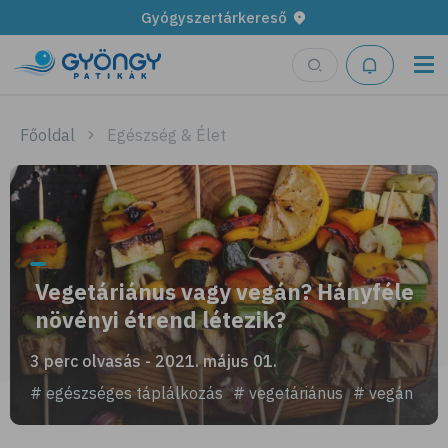
Gyógyszertárkereső
Főoldal
Egészség & Élet
Vegetáriánus vagy vegán? Hányféle
növényi étrend létezik?
3 perc olvasás - 2021. május 01.
# egészséges táplálkozás
# vegetáriánus
# vegán