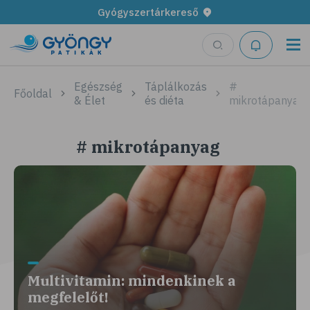
Gyógyszertárkereső
Egészség
Táplálkozás
#
Főoldal
& Élet
és diéta
mikrotápanyag
# mikrotápanyag
Multivitamin: mindenkinek a
megfelelőt!