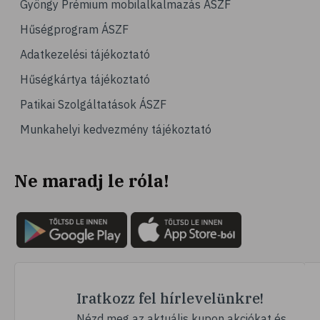
Gyöngy Prémium mobilalkalmazás ÁSZF
# emésztés
Hűségprogram ÁSZF
# emésztőrendszer
Adatkezelési tájékoztató
# emésztési zavarok
Hűségkártya tájékoztató
# puffadás
Patikai Szolgáltatások ÁSZF
# orrdugulás
Munkahelyi kedvezmény tájékoztató
# magnézium
# B-vitamin
Ne maradj le róla!
# stresszcsökkentés
# szelén
# galagonya
# multivitamin
# hajápolás
# köröm
Iratkozz fel hírlevelünkre!
# ginzeng
Nézd meg az aktuális kupon akciókat és