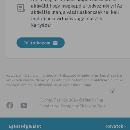
aktiváld, hogy megkapd a kedvezményt! Az
# folsav
aktiválás után, a vásárláskor csak fel kell
# kollagén
mutatnod a virtuális vagy plasztik
kártyádat.
# vízhajtó
# zöld tea
Feliratkozom
# tyúkhúsleves
# városi legenda
# székrekedés
# allergia
Az oldalon található információk tájékoztató jellegűek, nem helyettesítik a
szakszerű orvosi véleményt. Az információk tartalma tekintetében a Patika
# citromfű
Management Kft. felelősségét teljes egészében kizárja
# gluténérzékenység
# testmozgás
Gyöngy Patikák 2026 © Minden Jog
Fenntartva. Design by MelkwegDigital
# légúti allergia
# stresszoldás
Egészség & Élet
Rovatok
# ásványi anyag