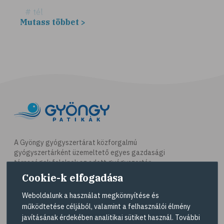
# tél
Mutass többet >
# fűszerek
# fűszernövények
# bors
# fahéj
# szegfűszeg
# gyömbér
# kurkuma
# szerecsendió
A Gyöngy gyógyszertárat közforgalmú
gyógyszertárként üzemeltető egyes gazdasági
# gyógynövények
társaságok felelnek az adott gyógyszertár
# magas vérnyomás
működésért. A Gyöngy gyógyszertárak listáját és
Cookie-k elfogadása
elérhetőségeit a
Gyógyszertár kereső
oldalon
# kardiovaszkuláris betegségek
tekintheti meg.
Weboldalunk a használat megkönnyítése és
# szív- és érrendszer
működtetése céljából, valamint a felhasználói élmény
Navigáció
javításának érdekében analitikai sütiket használ. További
# vérnyomás