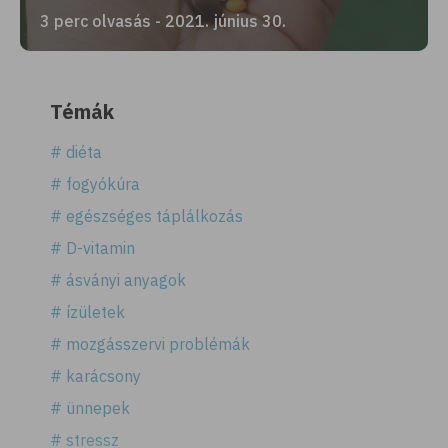
3 perc olvasás - 2021. június 30.
Témák
# diéta
# fogyókúra
# egészséges táplálkozás
# D-vitamin
# ásványi anyagok
# ízületek
# mozgásszervi problémák
# karácsony
# ünnepek
# stressz