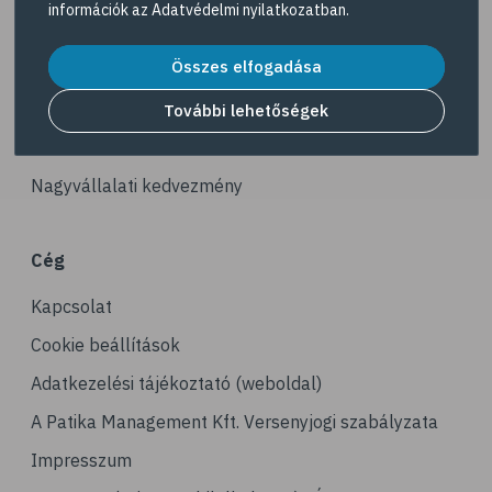
információk az
Adatvédelmi nyilatkozatban
.
# illóolaj
Akciós termékek
# szaloncukor
Összes elfogadása
Dermokozmetikumok
# recept
Gyöngy Patika Magazin
További lehetőségek
# kávé
Patika kereső
# koffein
Nagyvállalati kedvezmény
# gasztronómia
# nátha
Cég
# megfázás
Kapcsolat
# influenza
# orrfolyás
Cookie beállítások
# C-vitamin
Adatkezelési tájékoztató (weboldal)
# immunrendszer
A Patika Management Kft. Versenyjogi szabályzata
# immunerősítés
Impresszum
# kakukkfű