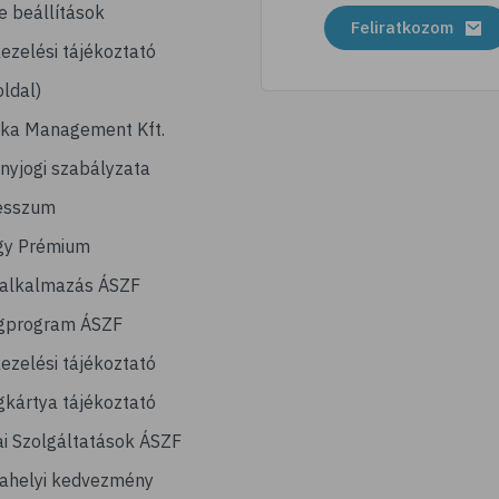
e beállítások
Feliratkozom
ezelési tájékoztató
ldal)
ika Management Kft.
nyjogi szabályzata
esszum
gy Prémium
lalkalmazás ÁSZF
gprogram ÁSZF
ezelési tájékoztató
kártya tájékoztató
ai Szolgáltatások ÁSZF
ahelyi kedvezmény