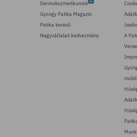
Dermokozmetikumok
Cooki
Gyöngy Patika Magazin
Adatk
Patika kereső
(webo
Nagyvállalati kedvezmény
A Pat
Verse
Impr
Gyön
mobi
Hűsé
Adatk
Hűség
Patik
Munk