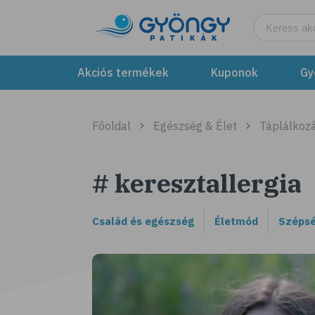
Akciós termékek
Kuponok
Gy
Főoldal
Egészség & Élet
Táplálkozá
# keresztallergia
Család és egészség
Életmód
Szépsé