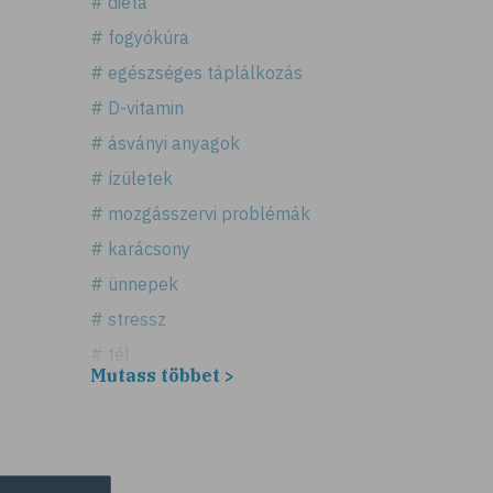
# diéta
# fogyókúra
# egészséges táplálkozás
# D-vitamin
# ásványi anyagok
# ízületek
# mozgásszervi problémák
# karácsony
# ünnepek
# stressz
# tél
Mutass többet >
# fűszerek
# fűszernövények
# bors