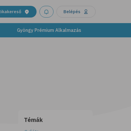
tikakereső
Belépés
Gyöngy Prémium Alkalmazás
Témák