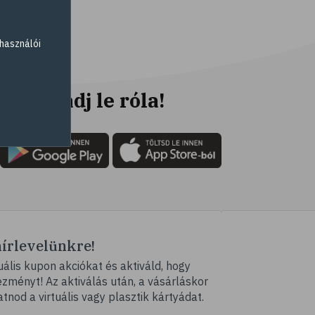
# fahéj
# szegfűszeg
használói
# gyömbér
# kurkuma
# szerecsendió
Ne maradj le róla!
# gyógynövények
# magas vérnyomás
# kardiovaszkuláris
betegségek
# szív- és érrendszer
# vérnyomás
hírlevelünkre!
# illóolaj
ális kupon akciókat és aktiváld, hogy
# szaloncukor
ményt! Az aktiválás után, a vásárláskor
# recept
atnod a virtuális vagy plasztik kártyádat.