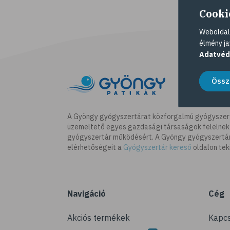
Cooki
Weboldalu
élmény ja
Adatvéd
Össz
A Gyöngy gyógyszertárat közforgalmú gyógyszer
üzemeltető egyes gazdasági társaságok felelnek
gyógyszertár működésért. A Gyöngy gyógyszertára
elérhetőségeit a
Gyógyszertár kereső
oldalon tek
Navigáció
Cég
Akciós termékek
Kapcs