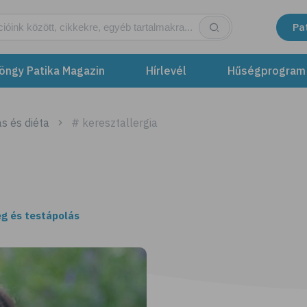
Pa
öngy Patika Magazin
Hírlevél
Hűségprogram
s és diéta
# keresztallergia
g és testápolás