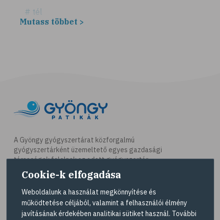
# tél
Mutass többet >
# fűszerek
# fűszernövények
# bors
# fahéj
# szegfűszeg
# gyömbér
# kurkuma
# szerecsendió
A Gyöngy gyógyszertárat közforgalmú
gyógyszertárként üzemeltető egyes gazdasági
# gyógynövények
társaságok felelnek az adott gyógyszertár
# magas vérnyomás
működésért. A Gyöngy gyógyszertárak listáját és
Cookie-k elfogadása
elérhetőségeit a
Gyógyszertár kereső
oldalon
# kardiovaszkuláris betegségek
tekintheti meg.
Weboldalunk a használat megkönnyítése és
# szív- és érrendszer
működtetése céljából, valamint a felhasználói élmény
Navigáció
javításának érdekében analitikai sütiket használ. További
# vérnyomás