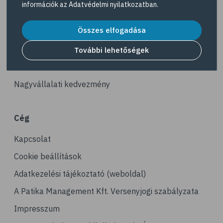
információk az
Adatvédelmi nyilatkozatban
.
# illóolaj
Akciós termékek
# szaloncukor
Összes elfogadása
Dermokozmetikumok
# recept
Gyöngy Patika Magazin
További lehetőségek
# kávé
Patika kereső
# koffein
Nagyvállalati kedvezmény
# gasztronómia
# nátha
Cég
# megfázás
Kapcsolat
# influenza
# orrfolyás
Cookie beállítások
# C-vitamin
Adatkezelési tájékoztató (weboldal)
# immunrendszer
A Patika Management Kft. Versenyjogi szabályzata
# immunerősítés
Impresszum
# kakukkfű