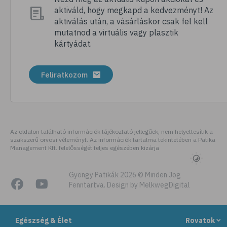
aktiváld, hogy megkapd a kedvezményt! Az
# folsav
aktiválás után, a vásárláskor csak fel kell
# kollagén
mutatnod a virtuális vagy plasztik
kártyádat.
# vízhajtó
# zöld tea
Feliratkozom
# tyúkhúsleves
# városi legenda
# székrekedés
# allergia
Az oldalon található információk tájékoztató jellegűek, nem helyettesítik a
szakszerű orvosi véleményt. Az információk tartalma tekintetében a Patika
# citromfű
Management Kft. felelősségét teljes egészében kizárja
# gluténérzékenység
# testmozgás
Gyöngy Patikák 2026 © Minden Jog
Fenntartva. Design by MelkwegDigital
# légúti allergia
# stresszoldás
Egészség & Élet
Rovatok
# ásványi anyag