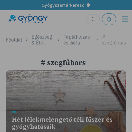
Gyógyszertárkereső
Egészség
Táplálkozás
#
Főoldal
& Élet
és diéta
szegfűbors
# szegfűbors
Hét lélekmelengető téli fűszer és
gyógyhatásaik