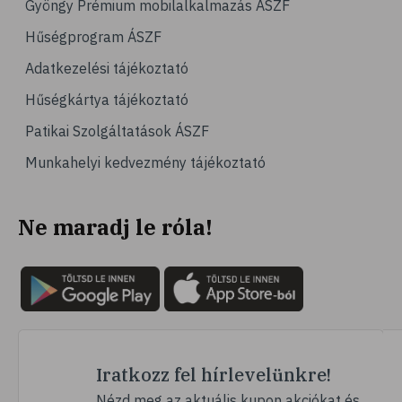
Gyöngy Prémium mobilalkalmazás ÁSZF
# emésztés
Hűségprogram ÁSZF
# emésztőrendszer
Adatkezelési tájékoztató
# emésztési zavarok
Hűségkártya tájékoztató
# puffadás
Patikai Szolgáltatások ÁSZF
# orrdugulás
Munkahelyi kedvezmény tájékoztató
# magnézium
# B-vitamin
Ne maradj le róla!
# stresszcsökkentés
# szelén
# galagonya
# multivitamin
# hajápolás
# köröm
Iratkozz fel hírlevelünkre!
# ginzeng
Nézd meg az aktuális kupon akciókat és