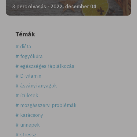
3 perc olvasás - 2022. december 04.
Témák
# diéta
# fogyókúra
# egészséges táplálkozás
# D-vitamin
# ásványi anyagok
# ízületek
# mozgásszervi problémák
# karácsony
# ünnepek
# stressz