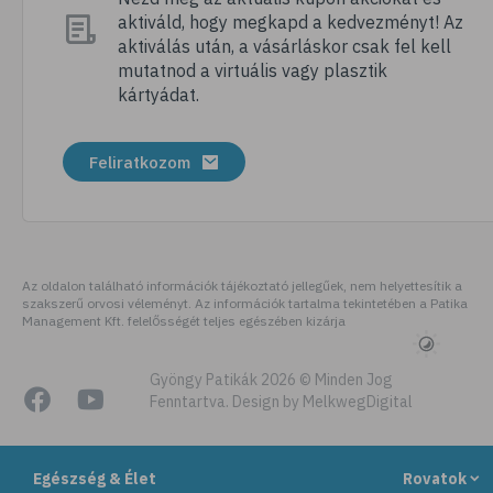
aktiváld, hogy megkapd a kedvezményt! Az
# folsav
aktiválás után, a vásárláskor csak fel kell
# kollagén
mutatnod a virtuális vagy plasztik
kártyádat.
# vízhajtó
# zöld tea
Feliratkozom
# tyúkhúsleves
# városi legenda
# székrekedés
# allergia
Az oldalon található információk tájékoztató jellegűek, nem helyettesítik a
szakszerű orvosi véleményt. Az információk tartalma tekintetében a Patika
# citromfű
Management Kft. felelősségét teljes egészében kizárja
# gluténérzékenység
# testmozgás
Gyöngy Patikák 2026 © Minden Jog
Fenntartva. Design by MelkwegDigital
# légúti allergia
# stresszoldás
Egészség & Élet
Rovatok
# ásványi anyag