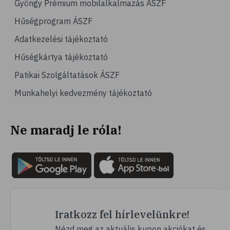
Gyöngy Prémium mobilalkalmazás ÁSZF
# emésztés
Hűségprogram ÁSZF
# emésztőrendszer
Adatkezelési tájékoztató
# emésztési zavarok
Hűségkártya tájékoztató
# puffadás
Patikai Szolgáltatások ÁSZF
# orrdugulás
Munkahelyi kedvezmény tájékoztató
# magnézium
# B-vitamin
Ne maradj le róla!
# stresszcsökkentés
# szelén
# galagonya
# multivitamin
# hajápolás
# köröm
Iratkozz fel hírlevelünkre!
# ginzeng
Nézd meg az aktuális kupon akciókat és