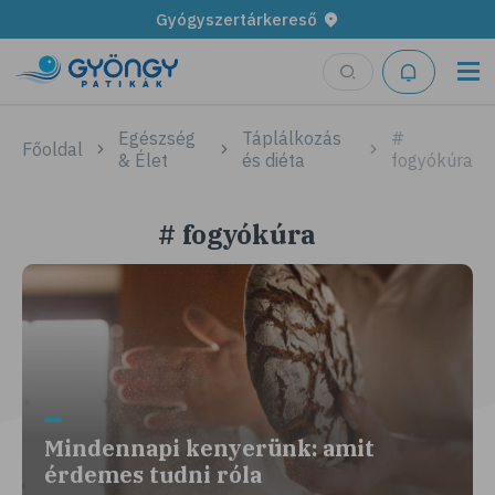
Gyógyszertárkereső
Egészség
Táplálkozás
#
Főoldal
& Élet
és diéta
fogyókúra
# fogyókúra
Mindennapi kenyerünk: amit
érdemes tudni róla