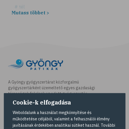
# tél
Mutass többet >
# fűszerek
# fűszernövények
# bors
# fahéj
# szegfűszeg
# gyömbér
# kurkuma
# szerecsendió
A Gyöngy gyógyszertárat közforgalmú
gyógyszertárként üzemeltető egyes gazdasági
# gyógynövények
társaságok felelnek az adott gyógyszertár
# magas vérnyomás
működésért. A Gyöngy gyógyszertárak listáját és
Cookie-k elfogadása
elérhetőségeit a
Gyógyszertár kereső
oldalon
# kardiovaszkuláris betegségek
tekintheti meg.
Weboldalunk a használat megkönnyítése és
# szív- és érrendszer
működtetése céljából, valamint a felhasználói élmény
Navigáció
javításának érdekében analitikai sütiket használ. További
# vérnyomás