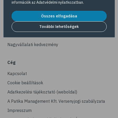
információk az
Adatvédelmi nyilatkozatban
.
# illóolaj
Akciós termékek
# szaloncukor
Összes elfogadása
Dermokozmetikumok
# recept
Gyöngy Patika Magazin
További lehetőségek
# kávé
Patika kereső
# koffein
Nagyvállalati kedvezmény
# gasztronómia
# nátha
Cég
# megfázás
Kapcsolat
# influenza
# orrfolyás
Cookie beállítások
# C-vitamin
Adatkezelési tájékoztató (weboldal)
# immunrendszer
A Patika Management Kft. Versenyjogi szabályzata
# immunerősítés
Impresszum
# kakukkfű