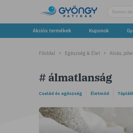
Akciós termékek
Kuponok
Gy
Főoldal
Egészség & Élet
Alvás, pih
# álmatlanság
Család és egészség
Életmód
Táplál