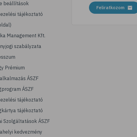
e beállítások
Feliratkozom
ezelési tájékoztató
ldal)
ika Management Kft.
nyjogi szabályzata
esszum
gy Prémium
lalkalmazás ÁSZF
gprogram ÁSZF
ezelési tájékoztató
kártya tájékoztató
ai Szolgáltatások ÁSZF
ahelyi kedvezmény