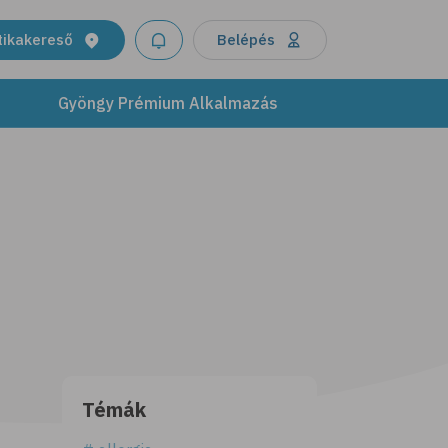
tikakereső
Belépés
Gyöngy Prémium Alkalmazás
Témák