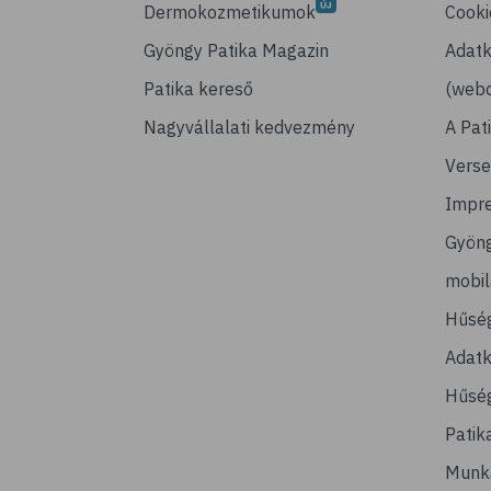
Dermokozmetikumok
Cooki
Gyöngy Patika Magazin
Adatk
Patika kereső
(webo
Nagyvállalati kedvezmény
A Pat
Verse
Impr
Gyön
mobi
Hűsé
Adatk
Hűség
Patik
Munk