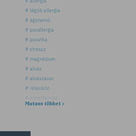
# allergia
# légúti allergia
# ágynemű
# porallergia
# poratka
# stressz
# magnézium
# alvás
# alvászavar
# relaxáció
# álmatlanság
Mutass többet >
# túlsúly
# horkolás
# apnoe