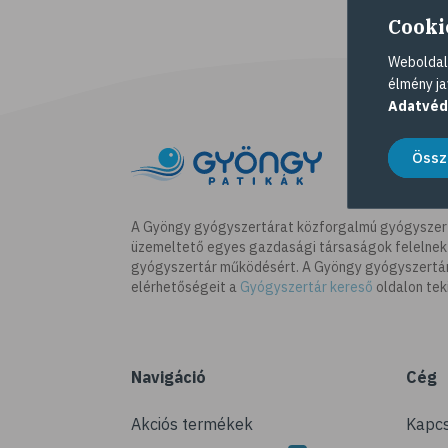
Cooki
Weboldalu
élmény ja
Adatvéd
Össz
A Gyöngy gyógyszertárat közforgalmú gyógyszer
üzemeltető egyes gazdasági társaságok felelnek
gyógyszertár működésért. A Gyöngy gyógyszertára
elérhetőségeit a
Gyógyszertár kereső
oldalon tek
Navigáció
Cég
Akciós termékek
Kapcs