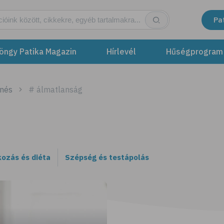
Pa
öngy Patika Magazin
Hírlevél
Hűségprogram
enés
# álmatlanság
kozás és diéta
Szépség és testápolás