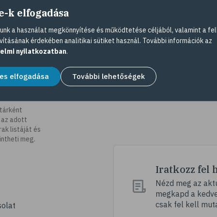
e-k elfogadása
nk a használat megkönnyítése és működtetése céljából, valamint a fel
vításának érdekében analitikai sütiket használ. További információk az
elmi nyilatkozatban
.
es elfogadása
További lehetőségek
tárként
 az adott
k listáját és
intheti meg.
Iratkozz fel 
Nézd meg az aktu
megkapd a kedvez
csak fel kell mut
olat