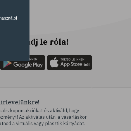
# elhízás
használói
Ne maradj le róla!
hírlevelünkre!
ális kupon akciókat és aktiváld, hogy
ményt! Az aktiválás után, a vásárláskor
atnod a virtuális vagy plasztik kártyádat.