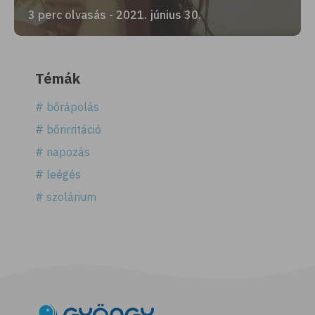
3 perc olvasás - 2021. június 30.
Témák
# bőrápolás
# bőrirritáció
# napozás
# leégés
# szolárium