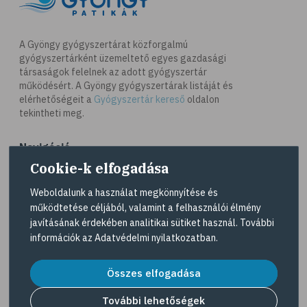
A Gyöngy gyógyszertárat közforgalmú
gyógyszertárként üzemeltető egyes gazdasági
társaságok felelnek az adott gyógyszertár
működésért. A Gyöngy gyógyszertárak listáját és
elérhetőségeit a
Gyógyszertár kereső
oldalon
tekintheti meg.
Navigáció
Cookie-k elfogadása
Akciós termékek
Weboldalunk a használat megkönnyítése és
Dermokozmetikumok
működtetése céljából, valamint a felhasználói élmény
javításának érdekében analitikai sütiket használ. További
Gyöngy Patika Magazin
információk az
Adatvédelmi nyilatkozatban
.
Patika kereső
Nagyvállalati kedvezmény
Összes elfogadása
További lehetőségek