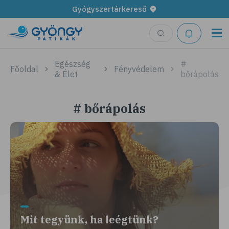
Gyógyszertárkereső
Egészség
#
Főoldal
Fényvédelem
& Élet
bőrápolás
# bőrápolás
Mit tegyünk, ha leégtünk?