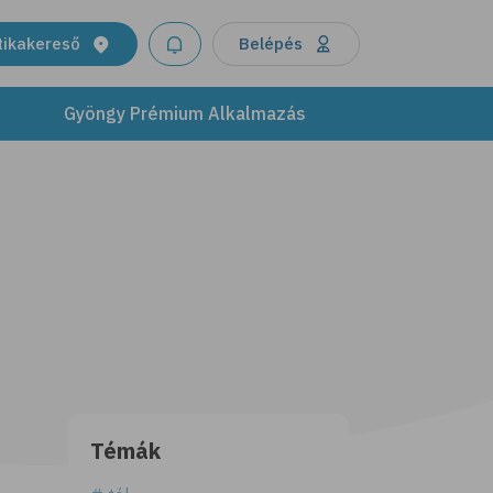
tikakereső
Belépés
Gyöngy Prémium Alkalmazás
Témák