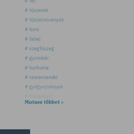
# tél
# fűszerek
# fűszernövények
# bors
# fahéj
# szegfűszeg
# gyömbér
# kurkuma
# szerecsendió
# gyógynövények
# fűszerkert
Mutass többet >
# fűszernövény
# biogazdálkodás
# vízhajtó