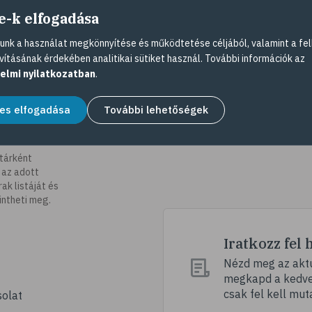
e-k elfogadása
nk a használat megkönnyítése és működtetése céljából, valamint a fel
vításának érdekében analitikai sütiket használ. További információk az
elmi nyilatkozatban
.
es elfogadása
További lehetőségek
tárként
 az adott
k listáját és
intheti meg.
Iratkozz fel 
Nézd meg az aktu
megkapd a kedvez
csak fel kell mut
olat