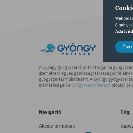
Cooki
Weboldalu
élmény ja
Adatvéd
Össz
A Gyöngy gyógyszertárat közforgalmú gyógyszer
üzemeltető egyes gazdasági társaságok felelnek
gyógyszertár működésért. A Gyöngy gyógyszertára
elérhetőségeit a
Gyógyszertár kereső
oldalon tek
Navigáció
Cég
Akciós termékek
Kapcs