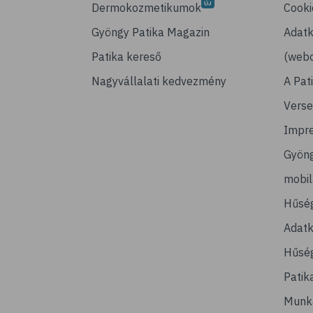
Dermokozmetikumok
Cooki
Gyöngy Patika Magazin
Adatk
Patika kereső
(webo
Nagyvállalati kedvezmény
A Pat
Verse
Impr
Gyön
mobi
Hűsé
Adatk
Hűség
Patik
Munk