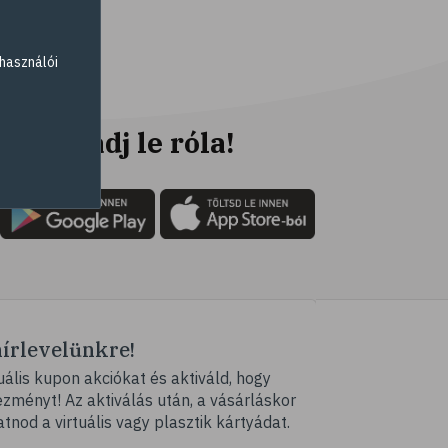
# citromfű
# ödéma
használói
# vízhajtás
# aranyvessző
# mezei zsurló
Ne maradj le róla!
# rozmaring
# magas vérnyomás
# kardiovaszkuláris
betegségek
# vérnyomás
# galagonya
hírlevelünkre!
# zöld tea
ális kupon akciókat és aktiváld, hogy
# tea
ményt! Az aktiválás után, a vásárláskor
# @egeszsegmagazin
atnod a virtuális vagy plasztik kártyádat.