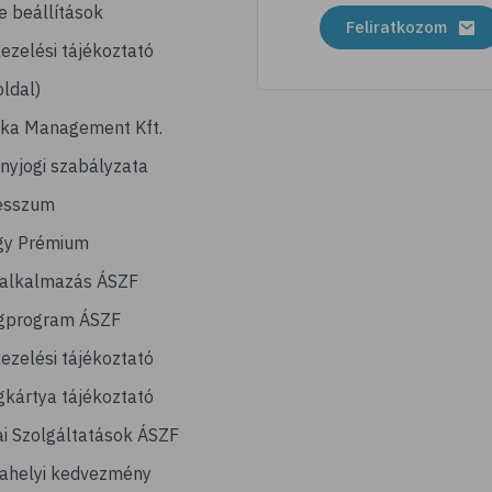
e beállítások
Feliratkozom
ezelési tájékoztató
ldal)
ika Management Kft.
nyjogi szabályzata
esszum
gy Prémium
lalkalmazás ÁSZF
gprogram ÁSZF
ezelési tájékoztató
kártya tájékoztató
ai Szolgáltatások ÁSZF
ahelyi kedvezmény