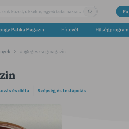
Pa
öngy Patika Magazin
Hírlevél
Hűségprogram
ények
# @egeszsegmagazin
zin
kozás és diéta
Szépség és testápolás