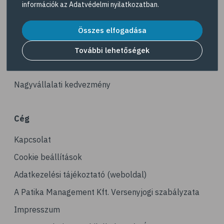
információk az
Adatvédelmi nyilatkozatban
.
# fürdő
Akciós termékek
# peeling
Összes elfogadása
Dermokozmetikumok
# szauna
Gyöngy Patika Magazin
További lehetőségek
# pakolás
Patika kereső
# melanoma
Nagyvállalati kedvezmény
# bőrrák
# bazalioma
Cég
Kapcsolat
Cookie beállítások
Adatkezelési tájékoztató (weboldal)
A Patika Management Kft. Versenyjogi szabályzata
Impresszum