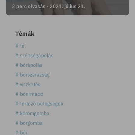
2 perc olvasás - 2021. július 21.
Témák
# tél
# szépségápolás
# bőrápolás
# bőrszárazság
# viszketés
# bőrirritáció
# fertőző betegségek
# körömgomba
# bőrgomba
# bőr