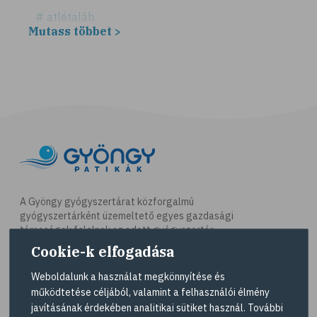
# atlétaláb
Mutass többet >
# horzsolás
# sebkezelés
# sebfertőtlenítés
# elsősegély
# napégés
# égés
# C-vitamin
# antioxidáns
A Gyöngy gyógyszertárat közforgalmú
gyógyszertárként üzemeltető egyes gazdasági
# @egeszsegmagazin
társaságok felelnek az adott gyógyszertár
# öregedés
működésért. A Gyöngy gyógyszertárak listáját és
Cookie-k elfogadása
elérhetőségeit a
Gyógyszertár kereső
oldalon
# ráncosodás
tekintheti meg.
Weboldalunk a használat megkönnyítése és
# retinol
működtetése céljából, valamint a felhasználói élmény
Navigáció
javításának érdekében analitikai sütiket használ. További
# fényvédelem