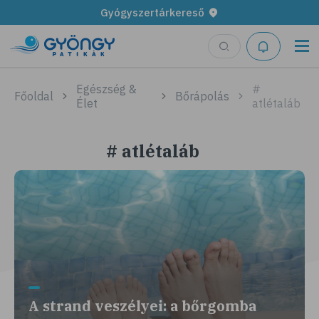
Gyógyszertárkereső
Egészség &
#
Főoldal
Bőrápolás
Élet
atlétaláb
# atlétaláb
A strand veszélyei: a bőrgomba