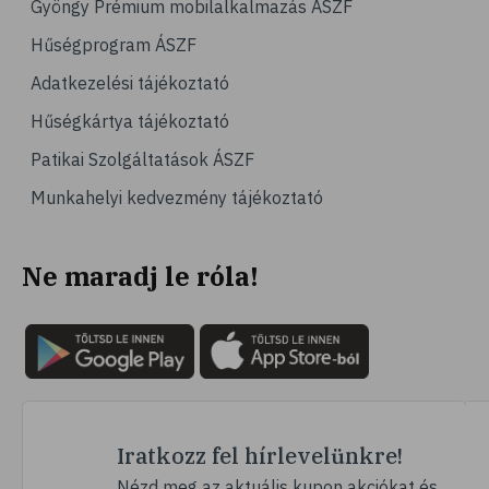
Gyöngy Prémium mobilalkalmazás ÁSZF
Hűségprogram ÁSZF
Adatkezelési tájékoztató
Hűségkártya tájékoztató
Patikai Szolgáltatások ÁSZF
Munkahelyi kedvezmény tájékoztató
Ne maradj le róla!
Iratkozz fel hírlevelünkre!
Nézd meg az aktuális kupon akciókat és