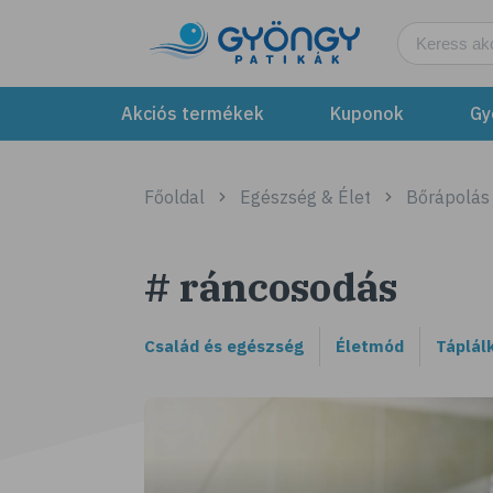
Akciós termékek
Kuponok
Gy
Főoldal
Egészség & Élet
Bőrápolás
# ráncosodás
Család és egészség
Életmód
Táplál