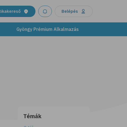
tikakereső
Belépés
Gyöngy Prémium Alkalmazás
Témák