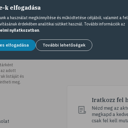
e-k elfogadása
nk a használat megkönnyítése és működtetése céljából, valamint a fel
vításának érdekében analitikai sütiket használ. További információk az
elmi nyilatkozatban
.
es elfogadása
További lehetőségek
tárként
 az adott
k listáját és
intheti meg.
Iratkozz fel 
Nézd meg az aktu
megkapd a kedvez
csak fel kell mut
olat