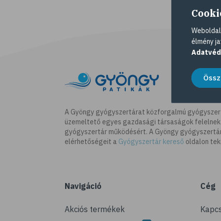
Cooki
Weboldalu
élmény ja
Adatvéd
Össz
A Gyöngy gyógyszertárat közforgalmú gyógyszer
üzemeltető egyes gazdasági társaságok felelnek
gyógyszertár működésért. A Gyöngy gyógyszertára
elérhetőségeit a
Gyógyszertár kereső
oldalon tek
Navigáció
Cég
Akciós termékek
Kapcs