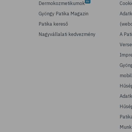
Dermokozmetikumok
Cooki
Gyöngy Patika Magazin
Adatk
Patika kereső
(webo
Nagyvállalati kedvezmény
A Pat
Verse
Impr
Gyön
mobi
Hűsé
Adatk
Hűség
Patik
Munk