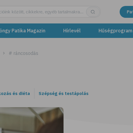
Pa
öngy Patika Magazin
Hírlevél
Hűségprogram
# ráncosodás
kozás és diéta
Szépség és testápolás