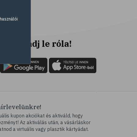
# elsősegély
# napégés
használói
# égés
# C-vitamin
# antioxidáns
Ne maradj le róla!
# @egeszsegmagazin
# öregedés
# ráncosodás
# retinol
# fényvédelem
# fürdő
hírlevelünkre!
# peeling
ális kupon akciókat és aktiváld, hogy
# szauna
ményt! Az aktiválás után, a vásárláskor
# pakolás
atnod a virtuális vagy plasztik kártyádat.