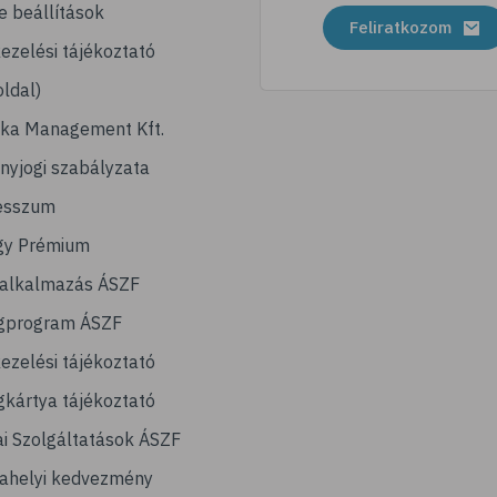
e beállítások
Feliratkozom
ezelési tájékoztató
ldal)
ika Management Kft.
nyjogi szabályzata
esszum
gy Prémium
lalkalmazás ÁSZF
gprogram ÁSZF
ezelési tájékoztató
kártya tájékoztató
ai Szolgáltatások ÁSZF
ahelyi kedvezmény