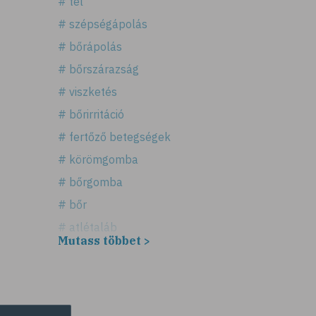
# tél
# szépségápolás
# bőrápolás
# bőrszárazság
# viszketés
# bőrirritáció
# fertőző betegségek
# körömgomba
# bőrgomba
# bőr
# atlétaláb
Mutass többet >
# horzsolás
# sebkezelés
# sebfertőtlenítés