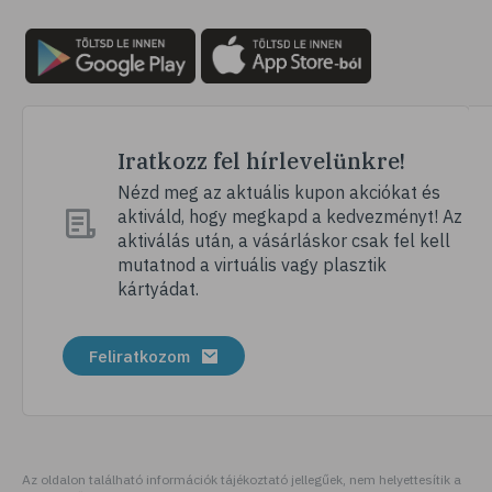
# plakk
# klórhexidin
# fogérzékenység
# érzékeny fogak
# fogíny
Iratkozz fel hírlevelünkre!
# fogkrém
Nézd meg az aktuális kupon akciókat és
aktiváld, hogy megkapd a kedvezményt! Az
# dentin
aktiválás után, a vásárláskor csak fel kell
# fogak
mutatnod a virtuális vagy plasztik
kártyádat.
# fogszabályozás
# fogfehérítés
Feliratkozom
# fog
Az oldalon található információk tájékoztató jellegűek, nem helyettesítik a