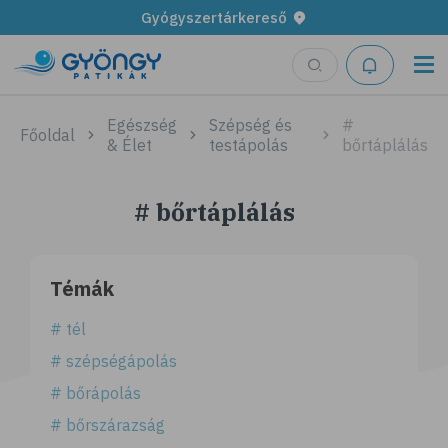
Gyógyszertárkereső
Egészség
Szépség és
#
Főoldal
& Élet
testápolás
bőrtáplálás
# bőrtáplálás
Témák
# tél
# szépségápolás
# bőrápolás
# bőrszárazság