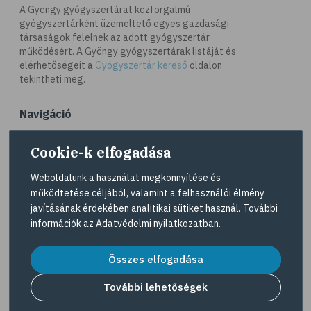
# antioxidáns
A Gyöngy gyógyszertárat közforgalmú
gyógyszertárként üzemeltető egyes gazdasági
# @egeszsegmagazin
társaságok felelnek az adott gyógyszertár
# öregedés
működésért. A Gyöngy gyógyszertárak listáját és
elérhetőségeit a
Gyógyszertár kereső
oldalon
# ráncosodás
tekintheti meg.
# retinol
Navigáció
# fényvédelem
# fürdő
Akciós termékek
Cookie-k elfogadása
# peeling
Dermokozmetikumok
Weboldalunk a használat megkönnyítése és
# szauna
Gyöngy Patika Magazin
működtetése céljából, valamint a felhasználói élmény
# pakolás
javításának érdekében analitikai sütiket használ. További
Patika kereső
információk az
Adatvédelmi nyilatkozatban
.
# melanoma
Nagyvállalati kedvezmény
# bőrrák
Összes elfogadása
# bazalioma
További lehetőségek
Cég
# napozás