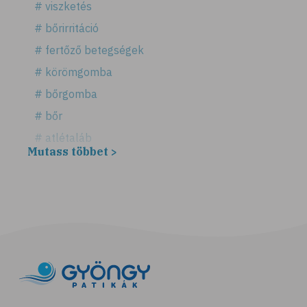
# viszketés
# bőrirritáció
# fertőző betegségek
# körömgomba
# bőrgomba
# bőr
# atlétaláb
Mutass többet >
# horzsolás
# sebkezelés
# sebfertőtlenítés
# elsősegély
# napégés
# égés
# C-vitamin