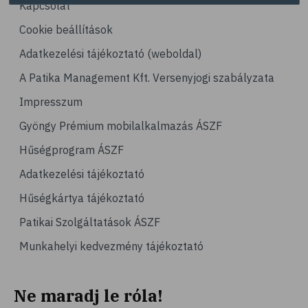
Kapcsolat
# leégés
# szolárium
Cookie beállítások
# köröm
Adatkezelési tájékoztató (weboldal)
# körömápolás
A Patika Management Kft. Versenyjogi szabályzata
# benőtt köröm
Impresszum
# haj
Gyöngy Prémium mobilalkalmazás ÁSZF
# hajápolás
Hűségprogram ÁSZF
# fertőtlenítés
Adatkezelési tájékoztató
# méz
Hűségkártya tájékoztató
# jód
Patikai Szolgáltatások ÁSZF
# szájápolás
Munkahelyi kedvezmény tájékoztató
# fogápolás
# fogmosás
Ne maradj le róla!
# szájvíz