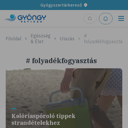
Gyógyszertárkereső
Egészség
#
Főoldal
Utazás
& Élet
folyadékfogyasztás
# folyadékfogyasztás
Kalóriaspóroló tippek
strandételekhez