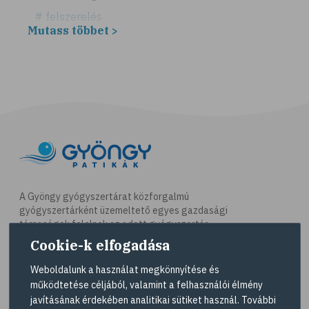
# felszerelés
Mutass többet >
# útipatika
# rovarriasztó
# fényvédő
# folyadékfogyasztás
# strand
# strandolás
# strandétel
# kalória
A Gyöngy gyógyszertárat közforgalmú
gyógyszertárként üzemeltető egyes gazdasági
# hányinger
társaságok felelnek az adott gyógyszertár
# hányás
működésért. A Gyöngy gyógyszertárak listáját és
Cookie-k elfogadása
elérhetőségeit a
Gyógyszertár kereső
oldalon
# utazási betegség
tekintheti meg.
Weboldalunk a használat megkönnyítése és
# szédülés
működtetése céljából, valamint a felhasználói élmény
Navigáció
javításának érdekében analitikai sütiket használ. További
# tengeribetegség