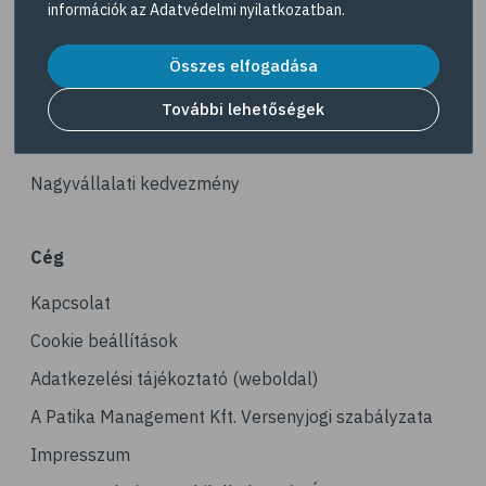
információk az
Adatvédelmi nyilatkozatban
.
# szabadidő
Akciós termékek
# pihenés
Összes elfogadása
Dermokozmetikumok
# kikapcsolódás
Gyöngy Patika Magazin
További lehetőségek
# Valentin-nap
Patika kereső
# hegyek
Nagyvállalati kedvezmény
# vulkán
# geopark
Cég
# gejzír
Kapcsolat
Cookie beállítások
Adatkezelési tájékoztató (weboldal)
A Patika Management Kft. Versenyjogi szabályzata
Impresszum