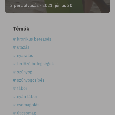
3 perc olvasás - 2021. június 30.
Témák
# krónikus betegség
# utazás
# nyaralás
# fertőző betegségek
# szúnyog
# szúnyogcsípés
# tábor
# nyári tábor
# csomagolás
# úticsomag