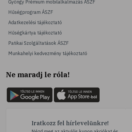
Gyöngy Prémium mobilalkalmazás ÁSZF
Hűségprogram ÁSZF
Adatkezelési tájékoztató
Hűségkártya tájékoztató
Patikai Szolgáltatások ÁSZF
Munkahelyi kedvezmény tájékoztató
Ne maradj le róla!
Iratkozz fel hírlevelünkre!
Nézd meg az aktuális kupon akciókat és