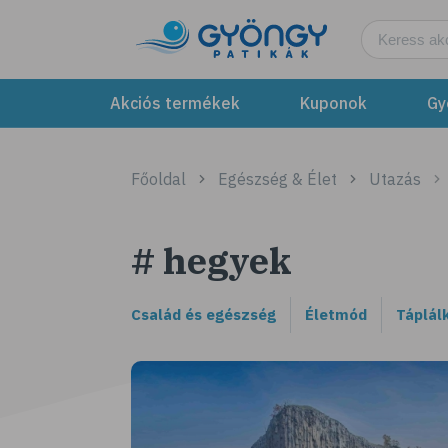
Akciós termékek
Kuponok
Gy
Főoldal
Egészség & Élet
Utazás
# hegyek
Család és egészség
Életmód
Táplál