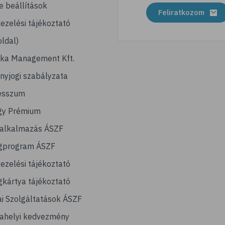
e beállítások
Feliratkozom
ezelési tájékoztató
ldal)
ika Management Kft.
nyjogi szabályzata
esszum
gy Prémium
lalkalmazás ÁSZF
gprogram ÁSZF
ezelési tájékoztató
kártya tájékoztató
ai Szolgáltatások ÁSZF
ahelyi kedvezmény