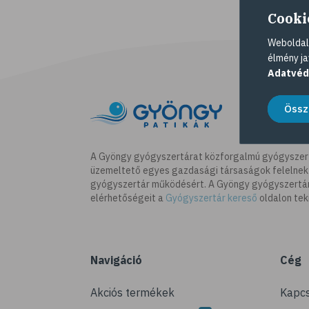
Cooki
Weboldalu
élmény ja
Adatvéd
Össz
A Gyöngy gyógyszertárat közforgalmú gyógyszer
üzemeltető egyes gazdasági társaságok felelnek
gyógyszertár működésért. A Gyöngy gyógyszertára
elérhetőségeit a
Gyógyszertár kereső
oldalon tek
Navigáció
Cég
Akciós termékek
Kapcs