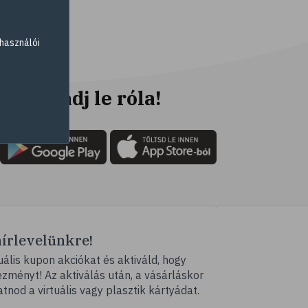
# folyadékfogyasztás
# strand
használói
# strandolás
# strandétel
# kalória
Ne maradj le róla!
# hányinger
# hányás
# utazási betegség
# szédülés
# tengeribetegség
# szabadidő
hírlevelünkre!
# pihenés
ális kupon akciókat és aktiváld, hogy
# kikapcsolódás
ményt! Az aktiválás után, a vásárláskor
# Valentin-nap
atnod a virtuális vagy plasztik kártyádat.