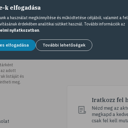
e-k elfogadása
nk a használat megkönnyítése és működtetése céljából, valamint a fel
vításának érdekében analitikai sütiket használ. További információk az
elmi nyilatkozatban
.
es elfogadása
További lehetőségek
tárként
 az adott
k listáját és
intheti meg.
Iratkozz fel 
Nézd meg az aktu
megkapd a kedvez
csak fel kell mut
olat