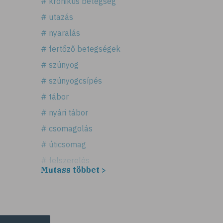
# krónikus betegség
# utazás
# nyaralás
# fertőző betegségek
# szúnyog
# szúnyogcsípés
# tábor
# nyári tábor
# csomagolás
# úticsomag
# felszerelés
Mutass többet >
# útipatika
# rovarriasztó
# fényvédő