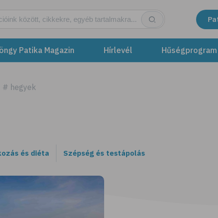
Pa
öngy Patika Magazin
Hírlevél
Hűségprogram
# hegyek
kozás és diéta
Szépség és testápolás