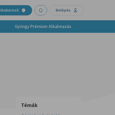
tikakereső
Belépés
Gyöngy Prémium Alkalmazás
Témák