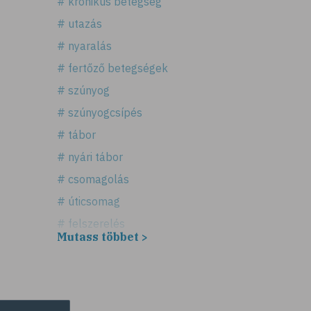
# krónikus betegség
# utazás
# nyaralás
# fertőző betegségek
# szúnyog
# szúnyogcsípés
# tábor
# nyári tábor
# csomagolás
# úticsomag
# felszerelés
Mutass többet >
# útipatika
# rovarriasztó
# fényvédő