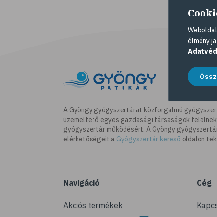
Cooki
Weboldalu
élmény ja
Adatvéd
Össz
A Gyöngy gyógyszertárat közforgalmú gyógyszer
üzemeltető egyes gazdasági társaságok felelnek
gyógyszertár működésért. A Gyöngy gyógyszertára
elérhetőségeit a
Gyógyszertár kereső
oldalon tek
Navigáció
Cég
Akciós termékek
Kapcs