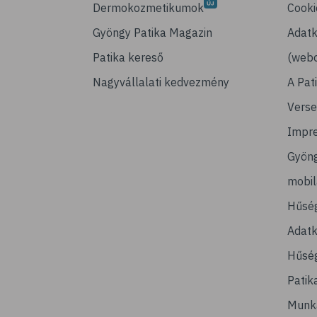
Dermokozmetikumok
Cooki
Gyöngy Patika Magazin
Adatk
Patika kereső
(webo
Nagyvállalati kedvezmény
A Pat
Verse
Impr
Gyön
mobi
Hűsé
Adatk
Hűség
Patik
Munk