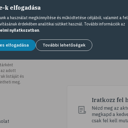
e-k elfogadása
nk a használat megkönnyítése és működtetése céljából, valamint a fel
vításának érdekében analitikai sütiket használ. További információk az
elmi nyilatkozatban
.
es elfogadása
További lehetőségek
tárként
 az adott
k listáját és
intheti meg.
Iratkozz fel 
Nézd meg az aktu
megkapd a kedvez
csak fel kell mut
olat