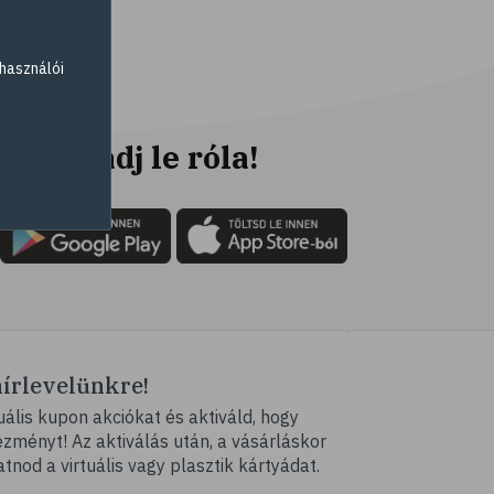
# folyadékfogyasztás
# strand
használói
# strandolás
# strandétel
# kalória
Ne maradj le róla!
# hányinger
# hányás
# utazási betegség
# szédülés
# tengeribetegség
# szabadidő
hírlevelünkre!
# pihenés
ális kupon akciókat és aktiváld, hogy
# kikapcsolódás
ményt! Az aktiválás után, a vásárláskor
# Valentin-nap
atnod a virtuális vagy plasztik kártyádat.