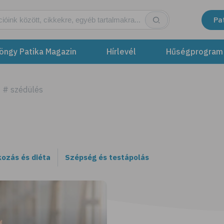
Pa
öngy Patika Magazin
Hírlevél
Hűségprogram
# szédülés
kozás és diéta
Szépség és testápolás