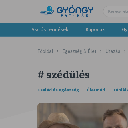
Akciós termékek
Kuponok
Gy
Főoldal
Egészség & Élet
Utazás
# szédülés
Család és egészség
Életmód
Táplál