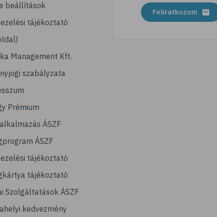
e beállítások
Feliratkozom
ezelési tájékoztató
ldal)
ika Management Kft.
nyjogi szabályzata
esszum
gy Prémium
lalkalmazás ÁSZF
gprogram ÁSZF
ezelési tájékoztató
kártya tájékoztató
ai Szolgáltatások ÁSZF
ahelyi kedvezmény