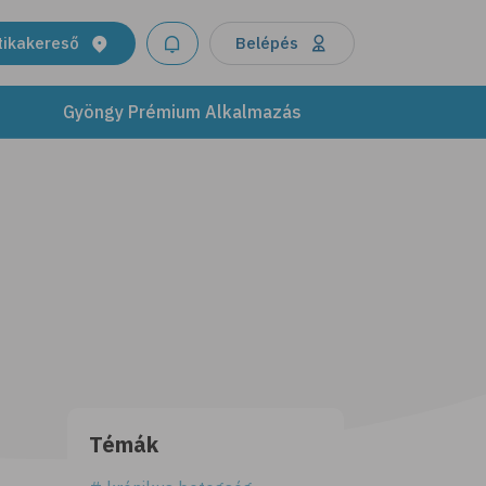
tikakereső
Belépés
Gyöngy Prémium Alkalmazás
Témák