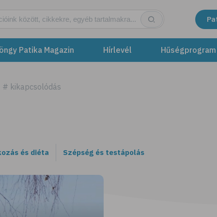
Pa
öngy Patika Magazin
Hírlevél
Hűségprogram
# kikapcsolódás
kozás és diéta
Szépség és testápolás