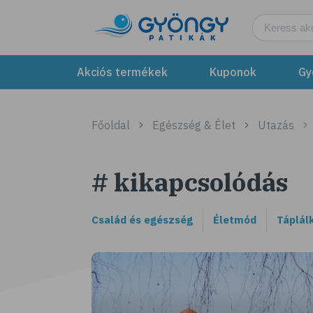
Akciós termékek
Kuponok
Gy
Főoldal
Egészség & Élet
Utazás
# kikapcsolódás
Család és egészség
Életmód
Táplál