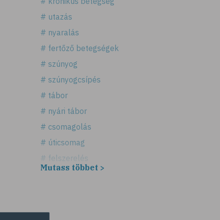
# krónikus betegség
# utazás
# nyaralás
# fertőző betegségek
# szúnyog
# szúnyogcsípés
# tábor
# nyári tábor
# csomagolás
# úticsomag
# felszerelés
Mutass többet >
# útipatika
# rovarriasztó
# fényvédő