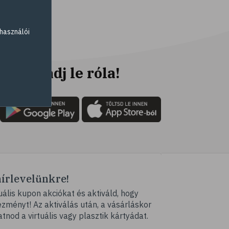
# folyadékfogyasztás
# strand
használói
# strandolás
# strandétel
# kalória
Ne maradj le róla!
# hányinger
# hányás
# utazási betegség
# szédülés
# tengeribetegség
# szabadidő
hírlevelünkre!
# pihenés
ális kupon akciókat és aktiváld, hogy
# kikapcsolódás
ményt! Az aktiválás után, a vásárláskor
# Valentin-nap
atnod a virtuális vagy plasztik kártyádat.