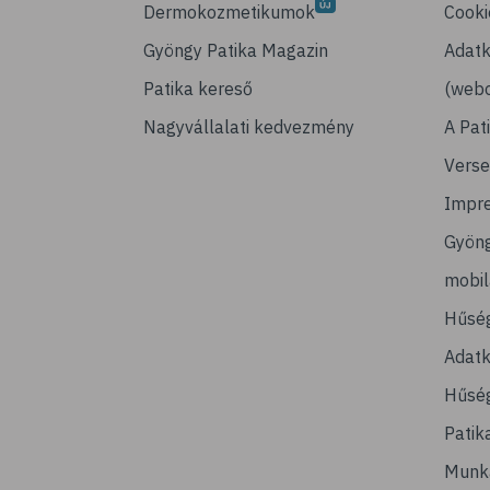
Dermokozmetikumok
Cooki
Gyöngy Patika Magazin
Adatk
Patika kereső
(webo
Nagyvállalati kedvezmény
A Pat
Verse
Impr
Gyön
mobi
Hűsé
Adatk
Hűség
Patik
Munk