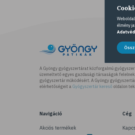
Cooki
Weboldalu
élmény ja
Adatvéd
Össz
A Gyöngy gyógyszertárat közforgalmú gyógyszer
üzemeltető egyes gazdasági társaságok felelnek
gyógyszertár működésért. A Gyöngy gyógyszertára
elérhetőségeit a
Gyógyszertár kereső
oldalon tek
Navigáció
Cég
Akciós termékek
Kapcs