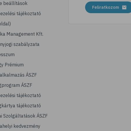
e beállítások
Feliratkozom
ezelési tájékoztató
ldal)
ika Management Kft.
nyjogi szabályzata
esszum
gy Prémium
lalkalmazás ÁSZF
gprogram ÁSZF
ezelési tájékoztató
kártya tájékoztató
ai Szolgáltatások ÁSZF
ahelyi kedvezmény