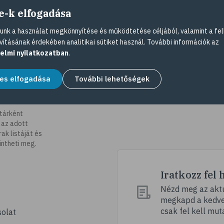
e-k elfogadása
nk a használat megkönnyítése és működtetése céljából, valamint a fel
vításának érdekében analitikai sütiket használ. További információk az
elmi nyilatkozatban
.
es elfogadása
További lehetőségek
tárként
 az adott
k listáját és
intheti meg.
Iratkozz fel 
Nézd meg az aktu
megkapd a kedvez
csak fel kell mut
olat