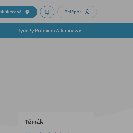
tikakereső
Belépés
Gyöngy Prémium Alkalmazás
Témák