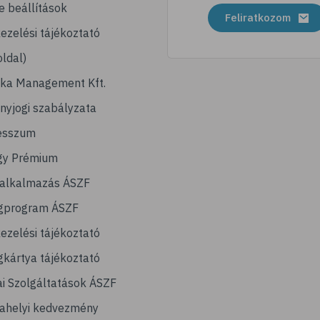
e beállítások
Feliratkozom
ezelési tájékoztató
ldal)
ika Management Kft.
nyjogi szabályzata
esszum
gy Prémium
lalkalmazás ÁSZF
gprogram ÁSZF
ezelési tájékoztató
kártya tájékoztató
ai Szolgáltatások ÁSZF
ahelyi kedvezmény