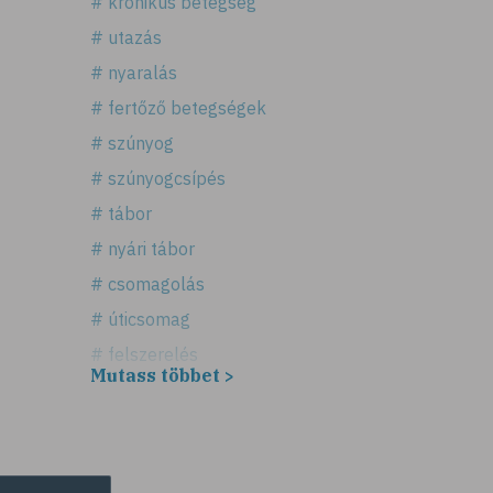
# krónikus betegség
# utazás
# nyaralás
# fertőző betegségek
# szúnyog
# szúnyogcsípés
# tábor
# nyári tábor
# csomagolás
# úticsomag
# felszerelés
Mutass többet >
# útipatika
# rovarriasztó
# fényvédő