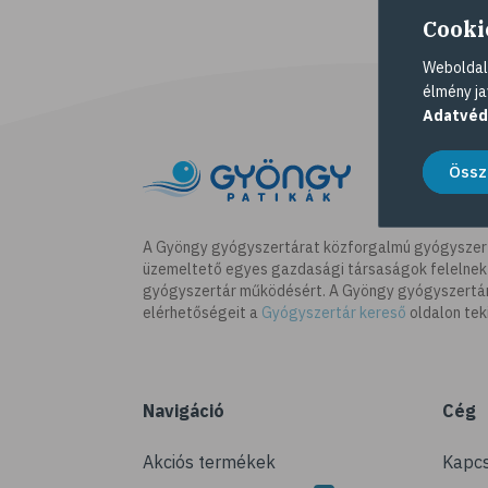
Cooki
Weboldalu
élmény ja
Adatvéd
Össz
A Gyöngy gyógyszertárat közforgalmú gyógyszer
üzemeltető egyes gazdasági társaságok felelnek
gyógyszertár működésért. A Gyöngy gyógyszertára
elérhetőségeit a
Gyógyszertár kereső
oldalon tek
Navigáció
Cég
Akciós termékek
Kapcs