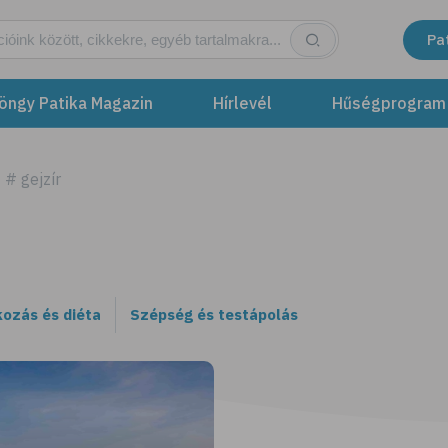
Pa
öngy Patika Magazin
Hírlevél
Hűségprogram
# gejzír
kozás és diéta
Szépség és testápolás