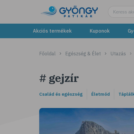
Akciós termékek
Kuponok
Gy
Főoldal
Egészség & Élet
Utazás
# gejzír
Család és egészség
Életmód
Táplál