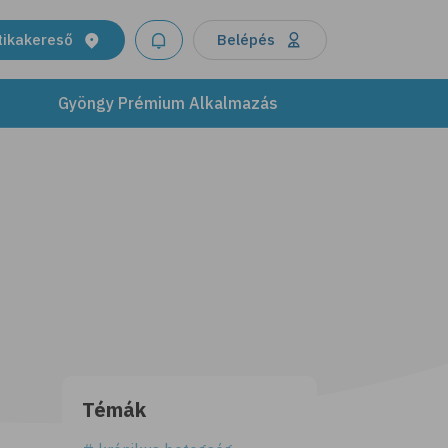
tikakereső
Belépés
Gyöngy Prémium Alkalmazás
Témák