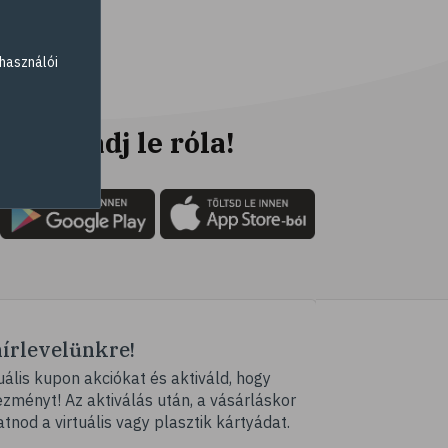
# folyadékfogyasztás
# strand
használói
# strandolás
# strandétel
# kalória
Ne maradj le róla!
# hányinger
# hányás
# utazási betegség
# szédülés
# tengeribetegség
# szabadidő
hírlevelünkre!
# pihenés
ális kupon akciókat és aktiváld, hogy
# kikapcsolódás
ményt! Az aktiválás után, a vásárláskor
# Valentin-nap
atnod a virtuális vagy plasztik kártyádat.