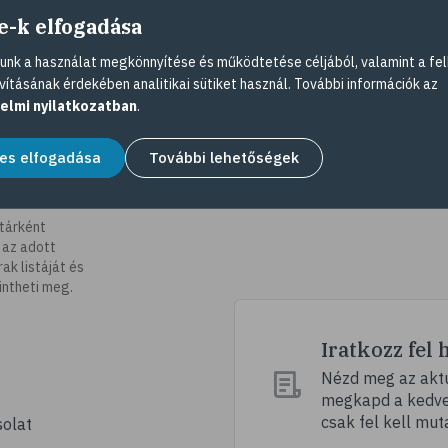
e-k elfogadása
nk a használat megkönnyítése és működtetése céljából, valamint a fel
vításának érdekében analitikai sütiket használ. További információk az
elmi nyilatkozatban
.
es elfogadása
További lehetőségek
tárként
 az adott
k listáját és
intheti meg.
Iratkozz fel 
Nézd meg az aktu
megkapd a kedvez
csak fel kell mut
olat