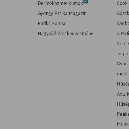
Dermokozmetikumok
Cooki
Gyöngy Patika Magazin
Adatk
Patika kereső
(webo
Nagyvállalati kedvezmény
A Pat
Verse
Impr
Gyön
mobi
Hűsé
Adatk
Hűség
Patik
Munk