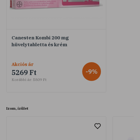
Canesten Kombi 200 mg
hüvelytabletta és krém
Akciós ár
-9%
5269 Ft
Korábbi ár:
5809 Ft
Izom, ízület