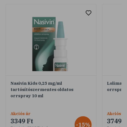
Nasivin Kids 0,25 mg/ml
Lolimari
tartósítószermentes oldatos
orrspray
orrspray 10 ml
Akciós ár
Akciós ár
3349 Ft
3749 F
-15%