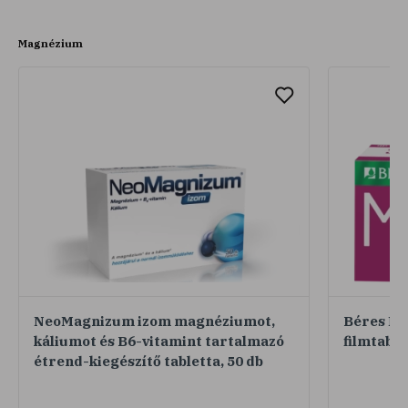
Magnézium
NeoMagnizum izom magnéziumot,
Béres Ma
káliumot és B6-vitamint tartalmazó
filmtable
étrend-kiegészítő tabletta, 50 db