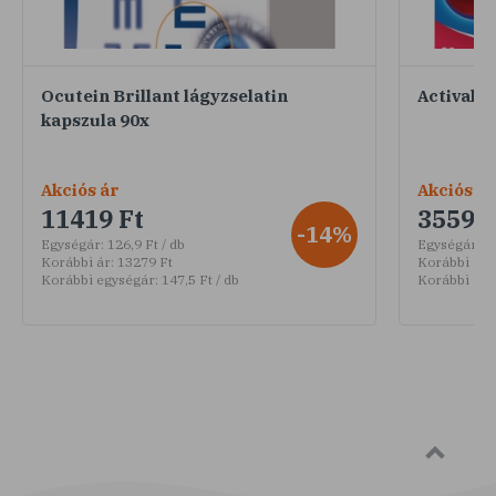
Ocutein Brillant lágyzselatin
Actival J
kapszula 90x
Akciós ár
Akciós ár
11419 Ft
3559 F
-14%
Egységár:
126,9 Ft / db
Egységár:
59
Korábbi ár:
13279 Ft
Korábbi ár:
Korábbi egységár:
147,5 Ft / db
Korábbi egy