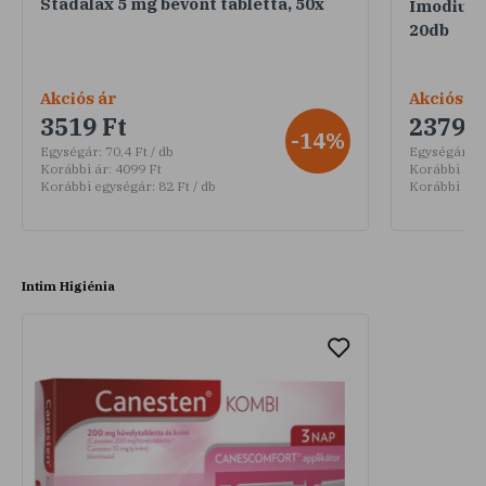
Stadalax 5 mg bevont tabletta, 50x
Imodium®
20db
Akciós ár
Akciós ár
3519 Ft
2379 F
-14%
Egységár:
70,4 Ft / db
Egységár:
11
Korábbi ár:
4099 Ft
Korábbi ár:
Korábbi egységár:
82 Ft / db
Korábbi egy
Intim Higiénia