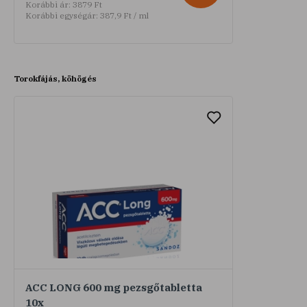
Korábbi ár:
3879 Ft
Korábbi egységár:
387,9 Ft / ml
Torokfájás, köhögés
ACC LONG 600 mg pezsgőtabletta
10x