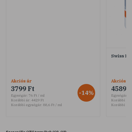
Swiss Pa
Akciós ár
Akciós ár
3799 Ft
4589 F
-14%
Egységár:
76 Ft / ml
Egységár:
30
Korábbi ár:
4429 Ft
Korábbi ár:
Korábbi egységár:
88,6 Ft / ml
Korábbi egy
Szezonális OTC termékek (Q2-Q3)