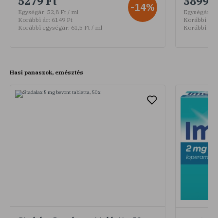
5279 Ft
3899 F
-14%
Egységár:
52,8 Ft / ml
Egységár:
13
Korábbi ár:
6149 Ft
Korábbi ár:
Korábbi egységár:
61,5 Ft / ml
Korábbi egy
Hasi panaszok, emésztés