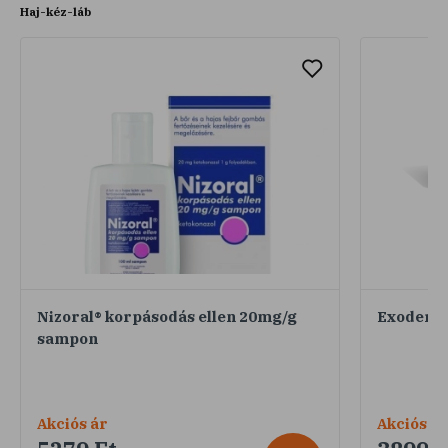
Haj-kéz-láb
Nizoral® korpásodás ellen 20mg/g
Exoderil
sampon
Akciós ár
Akciós ár