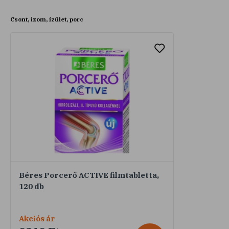
Csont, izom, ízület, porc
Béres Porcerő ACTIVE filmtabletta,
120 db
Akciós ár