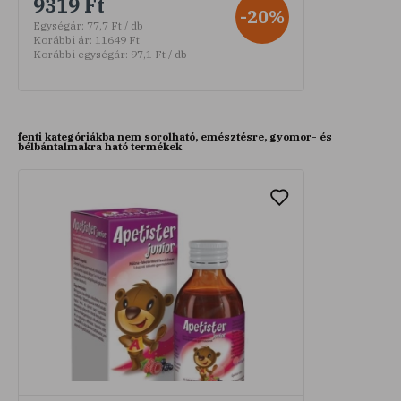
9319 Ft
-20%
Egységár:
77,7 Ft / db
Korábbi ár:
11649 Ft
Korábbi egységár:
97,1 Ft / db
fenti kategóriákba nem sorolható, emésztésre, gyomor- és
bélbántalmakra ható termékek