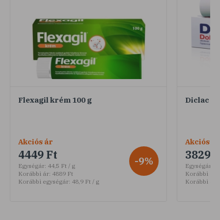
Flexagil krém 100 g
Diclac Do
Akciós ár
Akciós ár
4449 Ft
3829 F
-9%
Egységár:
44,5 Ft / g
Egységár:
38
Korábbi ár:
4889 Ft
Korábbi ár:
Korábbi egységár:
48,9 Ft / g
Korábbi egy