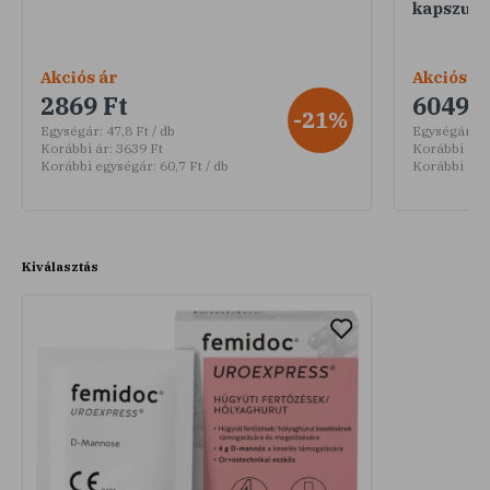
kapszula,
Akciós ár
Akciós ár
2869 Ft
6049 F
-21%
Egységár:
47,8 Ft / db
Egységár:
20
Korábbi ár:
3639 Ft
Korábbi ár:
Korábbi egységár:
60,7 Ft / db
Korábbi egy
Kiválasztás