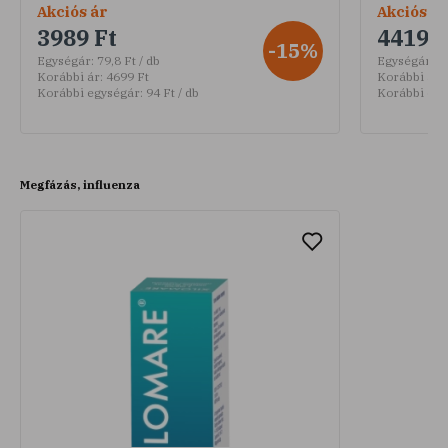
Akciós ár
Akciós ár
3989 Ft
4419 F
-15%
Egységár:
79,8 Ft / db
Egységár:
36
Korábbi ár:
4699 Ft
Korábbi ár:
Korábbi egységár:
94 Ft / db
Korábbi egy
Megfázás, influenza