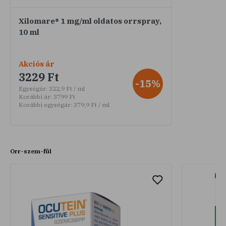
Xilomare® 1 mg/ml oldatos orrspray,
10 ml
Akciós ár
3229 Ft
-15%
Egységár:
322,9 Ft / ml
Korábbi ár:
3799 Ft
Korábbi egységár:
379,9 Ft / ml
Orr-szem-fül