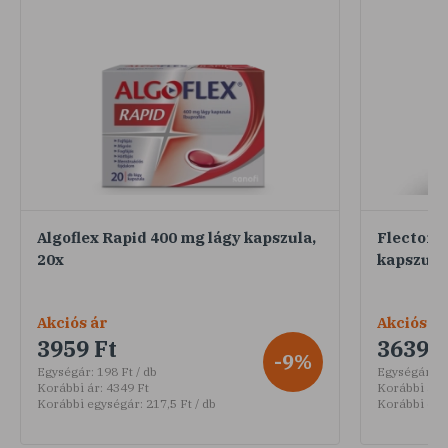
Algoflex Rapid 400 mg lágy kapszula,
Flector D
20x
kapszula
Akciós ár
Akciós ár
3959 Ft
3639 F
-9%
Egységár:
198 Ft / db
Egységár:
18
Korábbi ár:
4349 Ft
Korábbi ár:
Korábbi egységár:
217,5 Ft / db
Korábbi egy