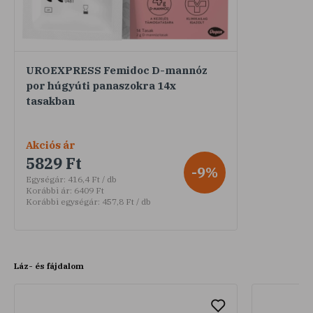
UROEXPRESS Femidoc D-mannóz
por húgyúti panaszokra 14x
tasakban
Akciós ár
5829 Ft
-9%
Egységár:
416,4 Ft / db
Korábbi ár:
6409 Ft
Korábbi egységár:
457,8 Ft / db
Láz- és fájdalom