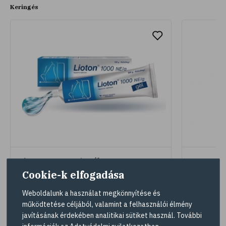
Keringés
Lioton®1000 NE/g gél 100 g
NICORET
GYÓGYSZ
Cookie-k elfogadása
Weboldalunk a használat megkönnyítése és
Akciós ár
Akciós ár
működtetése céljából, valamint a felhasználói élmény
6579 Ft
3419 F
javításának érdekében analitikai sütiket használ. További
-9%