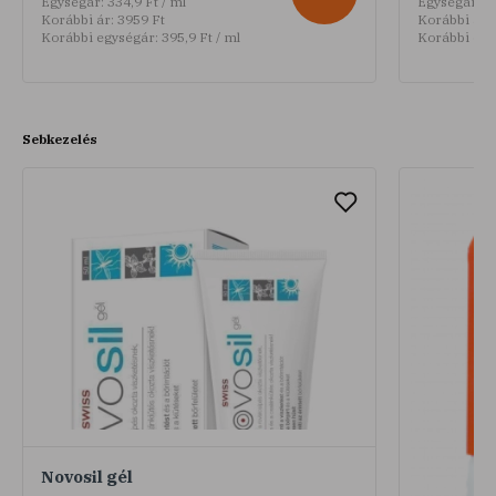
Egységár:
334,9 Ft / ml
Egységár:
37
Korábbi ár:
3959 Ft
Korábbi ár:
Korábbi egységár:
395,9 Ft / ml
Korábbi egy
Sebkezelés
Novosil gél