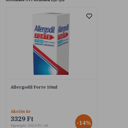
Allergodil Forte 10ml
Akciós ár
3329 Ft
-14%
Egységár:
332,9 Ft / ml