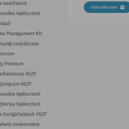
e beállítások
Feliratkozom
ezelési tájékoztató
ldal)
ika Management Kft.
nyjogi szabályzata
esszum
gy Prémium
lalkalmazás ÁSZF
gprogram ÁSZF
ezelési tájékoztató
kártya tájékoztató
ai Szolgáltatások ÁSZF
ahelyi kedvezmény