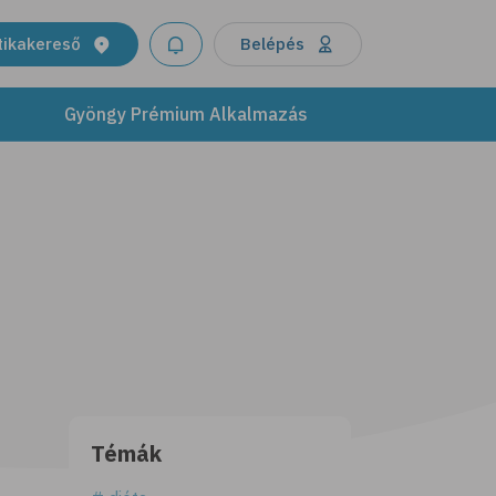
tikakereső
Belépés
Gyöngy Prémium Alkalmazás
Témák