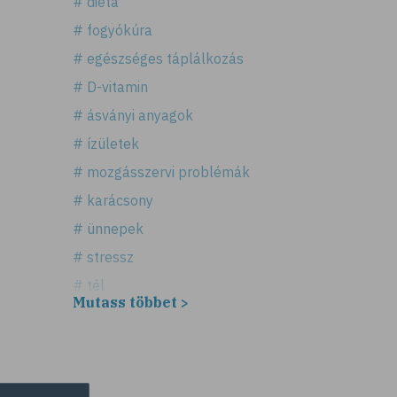
# diéta
# fogyókúra
# egészséges táplálkozás
# D-vitamin
# ásványi anyagok
# ízületek
# mozgásszervi problémák
# karácsony
# ünnepek
# stressz
# tél
Mutass többet >
# fűszerek
# fűszernövények
# bors