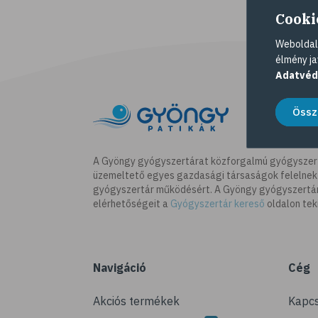
Cooki
Weboldalu
élmény ja
Adatvéd
Össz
A Gyöngy gyógyszertárat közforgalmú gyógyszer
üzemeltető egyes gazdasági társaságok felelnek
gyógyszertár működésért. A Gyöngy gyógyszertára
elérhetőségeit a
Gyógyszertár kereső
oldalon tek
Navigáció
Cég
Akciós termékek
Kapcs