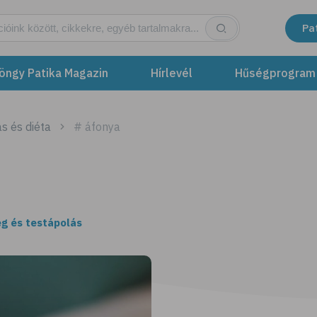
Pa
öngy Patika Magazin
Hírlevél
Hűségprogram
s és diéta
# áfonya
g és testápolás