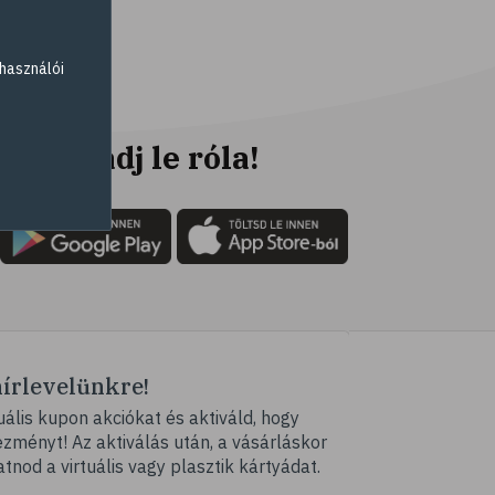
# fahéj
# szegfűszeg
használói
# gyömbér
# kurkuma
# szerecsendió
Ne maradj le róla!
# gyógynövények
# magas vérnyomás
# kardiovaszkuláris
betegségek
# szív- és érrendszer
# vérnyomás
hírlevelünkre!
# illóolaj
ális kupon akciókat és aktiváld, hogy
# szaloncukor
ményt! Az aktiválás után, a vásárláskor
# recept
atnod a virtuális vagy plasztik kártyádat.