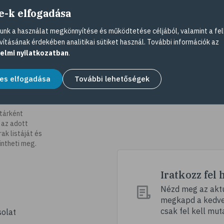
e-k elfogadása
nk a használat megkönnyítése és működtetése céljából, valamint a fel
vításának érdekében analitikai sütiket használ. További információk az
elmi nyilatkozatban
.
es elfogadása
További lehetőségek
tárként
 az adott
k listáját és
intheti meg.
Iratkozz fel 
Nézd meg az aktu
megkapd a kedvez
csak fel kell mut
olat