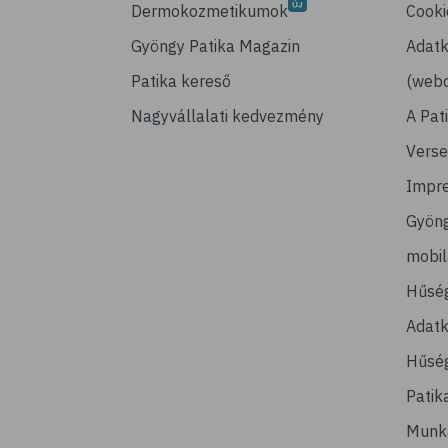
Dermokozmetikumok
Cooki
Gyöngy Patika Magazin
Adatk
Patika kereső
(webo
Nagyvállalati kedvezmény
A Pat
Verse
Impr
Gyön
mobi
Hűsé
Adatk
Hűség
Patik
Munk