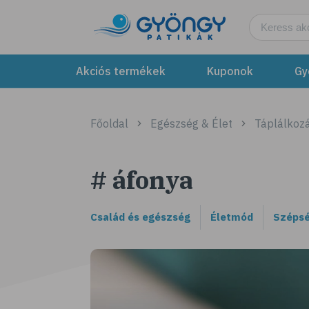
Akciós termékek
Kuponok
Gy
Főoldal
Egészség & Élet
Táplálkozá
# áfonya
Család és egészség
Életmód
Szépsé