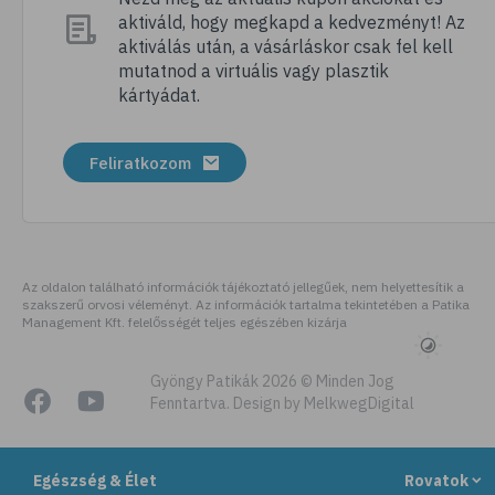
aktiváld, hogy megkapd a kedvezményt! Az
# pezsgőtabletta
aktiválás után, a vásárláskor csak fel kell
# gumivitamin
mutatnod a virtuális vagy plasztik
kártyádat.
# mikrotápanyag
# kálium
Feliratkozom
# gesztenye
# D-vitamin
# recept
# E-vitamin
Az oldalon található információk tájékoztató jellegűek, nem helyettesítik a
szakszerű orvosi véleményt. Az információk tartalma tekintetében a Patika
# béta-karotin
Management Kft. felelősségét teljes egészében kizárja
# zöldség
# édesburgonya
Gyöngy Patikák 2026 © Minden Jog
Fenntartva. Design by MelkwegDigital
# batáta
# ízületek
Egészség & Élet
Rovatok
# mozgásszervi problémák