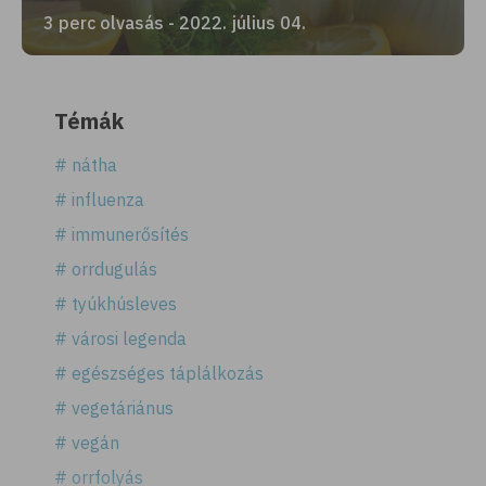
3 perc olvasás - 2022. július 04.
Témák
# nátha
# influenza
# immunerősítés
# orrdugulás
# tyúkhúsleves
# városi legenda
# egészséges táplálkozás
# vegetáriánus
# vegán
# orrfolyás