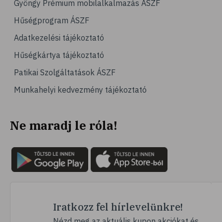
Gyöngy Prémium mobilalkalmazás ÁSZF
# olajos magvak
Hűségprogram ÁSZF
# áfonya
Adatkezelési tájékoztató
# bogyós gyümölcsök
Hűségkártya tájékoztató
# joghurt
Patikai Szolgáltatások ÁSZF
# alma
Munkahelyi kedvezmény tájékoztató
# gyümölcsök
# szív- és érrendszer
Ne maradj le róla!
# emésztés
# emésztési zavarok
# székrekedés
# rostok
# zabpehely
# multivitamin
Iratkozz fel hírlevelünkre!
# ásványi anyag
Nézd meg az aktuális kupon akciókat és