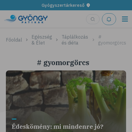
Gyógyszertárkereső
Egészség
Táplálkozás
#
Főoldal
& Élet
és diéta
gyomorgörcs
# gyomorgörcs
Édeskömény: mi mindenre jó?