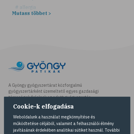
# allergia
Mutass többet >
# légúti allergia
# tüsszögés
# keresztallergia
# parlagfű
# görögdinnye
# mogyoró
# ásványi anyagok
# immunrendszer
A Gyöngy gyógyszertárat közforgalmú
gyógyszertárként üzemeltető egyes gazdasági
# antioxidáns
társaságok felelnek az adott gyógyszertár
# nyomelem
működésért. A Gyöngy gyógyszertárak listáját és
Cookie-k elfogadása
elérhetőségeit a
Gyógyszertár kereső
oldalon
# gyógynövények
tekintheti meg.
Weboldalunk a használat megkönnyítése és
# C-vitamin
működtetése céljából, valamint a felhasználói élmény
Navigáció
javításának érdekében analitikai sütiket használ. További
# testmozgás