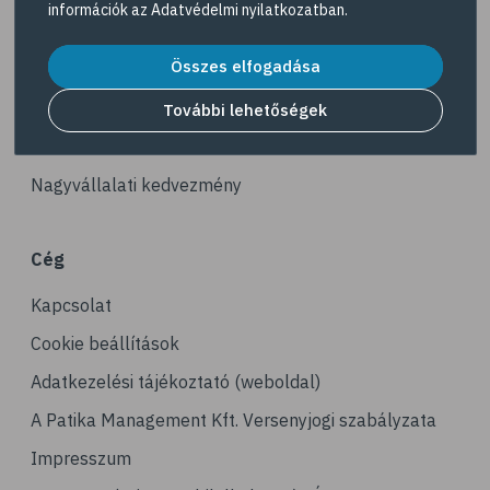
információk az
Adatvédelmi nyilatkozatban
.
# tea
Akciós termékek
# homoktövis
Összes elfogadása
Dermokozmetikumok
# @egeszsegmagazin
Gyöngy Patika Magazin
További lehetőségek
# propolisz
Patika kereső
# diéta
Nagyvállalati kedvezmény
# B-vitamin
# vas
Cég
# vérszegénység
Kapcsolat
# stressz
# stresszcsökkentés
Cookie beállítások
# avokádó
Adatkezelési tájékoztató (weboldal)
# tej
A Patika Management Kft. Versenyjogi szabályzata
# mandula
Impresszum
# dió