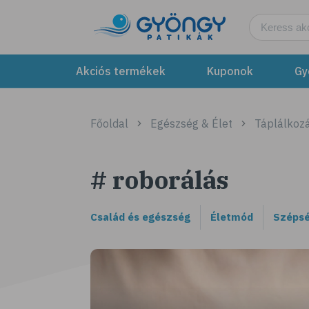
Akciós termékek
Kuponok
Gy
Főoldal
Egészség & Élet
Táplálkozá
# roborálás
Család és egészség
Életmód
Szépsé