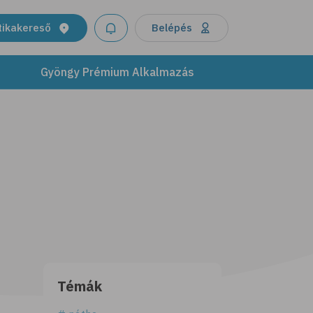
tikakereső
Belépés
Gyöngy Prémium Alkalmazás
Témák