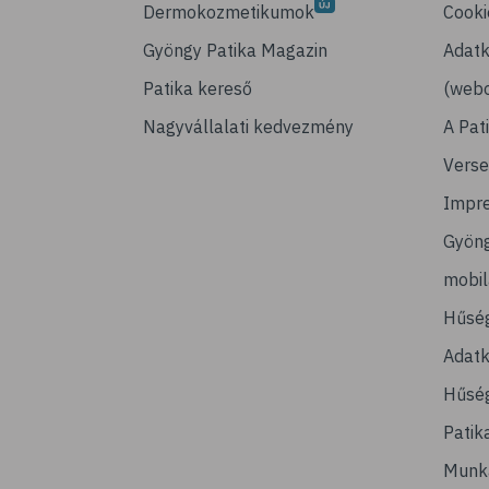
Dermokozmetikumok
Cooki
Gyöngy Patika Magazin
Adatk
Patika kereső
(webo
Nagyvállalati kedvezmény
A Pat
Verse
Impr
Gyön
mobi
Hűsé
Adatk
Hűség
Patik
Munk