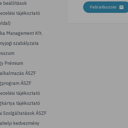
e beállítások
Feliratkozom
ezelési tájékoztató
ldal)
ika Management Kft.
nyjogi szabályzata
esszum
gy Prémium
lalkalmazás ÁSZF
gprogram ÁSZF
ezelési tájékoztató
kártya tájékoztató
ai Szolgáltatások ÁSZF
ahelyi kedvezmény