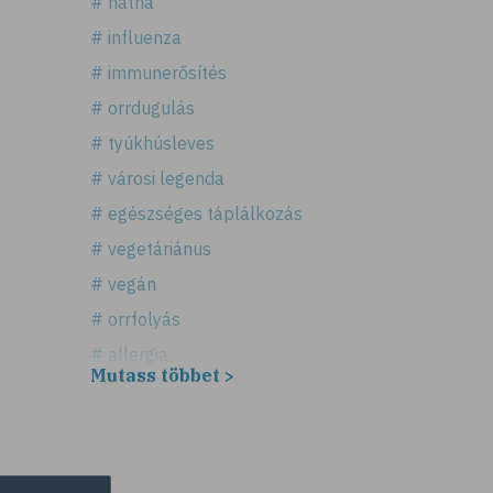
# nátha
# influenza
# immunerősítés
# orrdugulás
# tyúkhúsleves
# városi legenda
# egészséges táplálkozás
# vegetáriánus
# vegán
# orrfolyás
# allergia
Mutass többet >
# légúti allergia
# tüsszögés
# keresztallergia