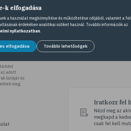
e-k elfogadása
nk a használat megkönnyítése és működtetése céljából, valamint a fel
vításának érdekében analitikai sütiket használ. További információk az
elmi nyilatkozatban
.
es elfogadása
További lehetőségek
tárként
 az adott
k listáját és
intheti meg.
Iratkozz fel 
Nézd meg az aktu
megkapd a kedvez
csak fel kell mut
olat