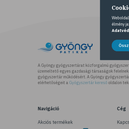
Cooki
Weboldalu
élmény ja
Adatvéd
Össz
A Gyöngy gyógyszertárat közforgalmú gyógyszer
üzemeltető egyes gazdasági társaságok felelnek
gyógyszertár működésért. A Gyöngy gyógyszertára
elérhetőségeit a
Gyógyszertár kereső
oldalon tek
Navigáció
Cég
Akciós termékek
Kapcs