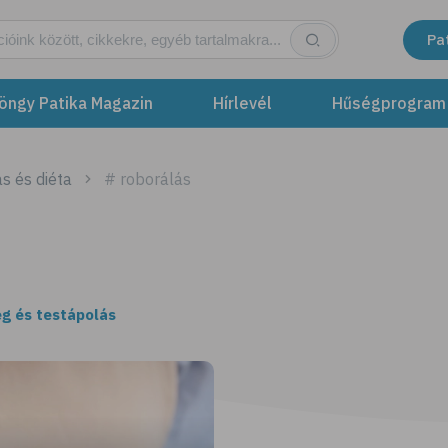
Pa
öngy Patika Magazin
Hírlevél
Hűségprogram
s és diéta
# roborálás
g és testápolás