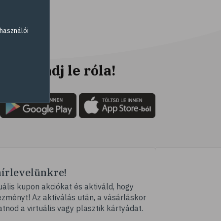
# parlagfű
# görögdinnye
használói
# mogyoró
# ásványi anyagok
# immunrendszer
Ne maradj le róla!
# antioxidáns
# nyomelem
# gyógynövények
# C-vitamin
# testmozgás
# tea
hírlevelünkre!
# homoktövis
ális kupon akciókat és aktiváld, hogy
# @egeszsegmagazin
ményt! Az aktiválás után, a vásárláskor
# propolisz
atnod a virtuális vagy plasztik kártyádat.