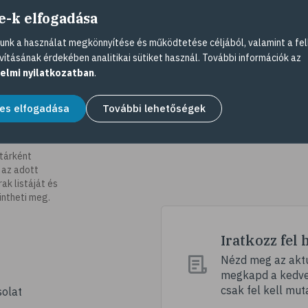
e-k elfogadása
nk a használat megkönnyítése és működtetése céljából, valamint a fel
vításának érdekében analitikai sütiket használ. További információk az
elmi nyilatkozatban
.
es elfogadása
További lehetőségek
tárként
 az adott
k listáját és
intheti meg.
Iratkozz fel 
Nézd meg az aktu
megkapd a kedvez
csak fel kell mut
olat