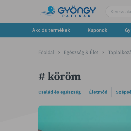
Akciós termékek
Kuponok
Gy
Főoldal
Egészség & Élet
Táplálkozá
# köröm
Család és egészség
Életmód
Szépsé