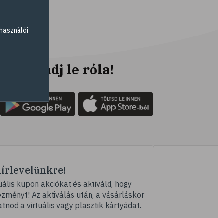
# fahéj
# szegfűszeg
használói
# gyömbér
# kurkuma
# szerecsendió
Ne maradj le róla!
# gyógynövények
# magas vérnyomás
# kardiovaszkuláris
betegségek
# szív- és érrendszer
# vérnyomás
hírlevelünkre!
# illóolaj
ális kupon akciókat és aktiváld, hogy
# szaloncukor
ményt! Az aktiválás után, a vásárláskor
# recept
atnod a virtuális vagy plasztik kártyádat.