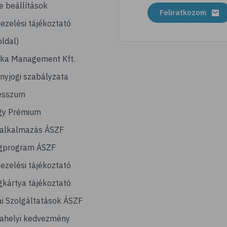
e beállítások
Feliratkozom
ezelési tájékoztató
ldal)
ika Management Kft.
nyjogi szabályzata
esszum
gy Prémium
lalkalmazás ÁSZF
gprogram ÁSZF
ezelési tájékoztató
kártya tájékoztató
ai Szolgáltatások ÁSZF
ahelyi kedvezmény