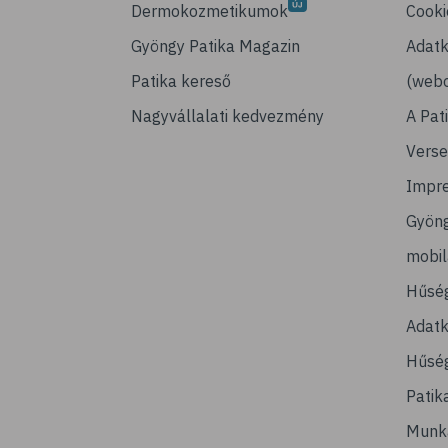
Dermokozmetikumok
Cooki
Gyöngy Patika Magazin
Adatk
Patika kereső
(webo
Nagyvállalati kedvezmény
A Pat
Verse
Impr
Gyön
mobi
Hűsé
Adatk
Hűség
Patik
Munk