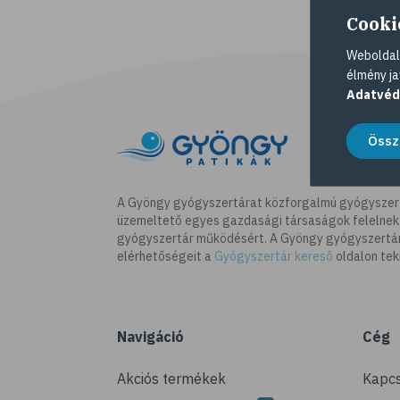
Cooki
Weboldalu
élmény ja
Adatvéd
Össz
A Gyöngy gyógyszertárat közforgalmú gyógyszer
üzemeltető egyes gazdasági társaságok felelnek
gyógyszertár működésért. A Gyöngy gyógyszertára
elérhetőségeit a
Gyógyszertár kereső
oldalon tek
Navigáció
Cég
Akciós termékek
Kapcs