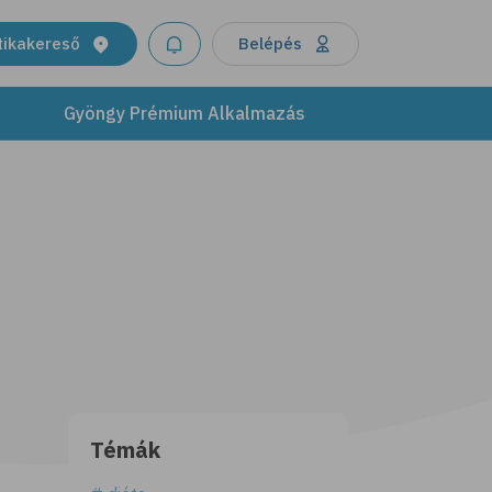
tikakereső
Belépés
Gyöngy Prémium Alkalmazás
Témák