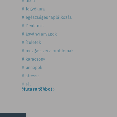
# diéta
# fogyókúra
# egészséges táplálkozás
# D-vitamin
# ásványi anyagok
# ízületek
# mozgásszervi problémák
# karácsony
# ünnepek
# stressz
# tél
Mutass többet >
# fűszerek
# fűszernövények
# bors