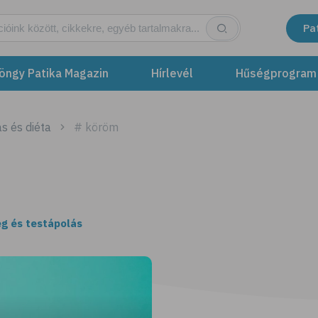
Pa
öngy Patika Magazin
Hírlevél
Hűségprogram
s és diéta
# köröm
g és testápolás