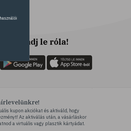
# parlagfű
# görögdinnye
használói
# mogyoró
# ásványi anyagok
# immunrendszer
Ne maradj le róla!
# antioxidáns
# nyomelem
# gyógynövények
# C-vitamin
# testmozgás
# tea
hírlevelünkre!
# homoktövis
ális kupon akciókat és aktiváld, hogy
# @egeszsegmagazin
ményt! Az aktiválás után, a vásárláskor
# propolisz
atnod a virtuális vagy plasztik kártyádat.