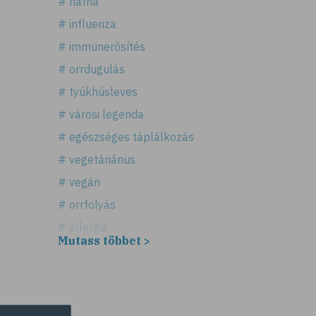
# nátha
# influenza
# immunerősítés
# orrdugulás
# tyúkhúsleves
# városi legenda
# egészséges táplálkozás
# vegetáriánus
# vegán
# orrfolyás
# allergia
Mutass többet >
# légúti allergia
# tüsszögés
# keresztallergia