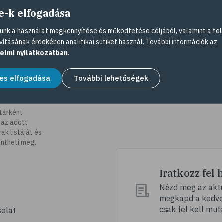
e-k elfogadása
nk a használat megkönnyítése és működtetése céljából, valamint a fel
vításának érdekében analitikai sütiket használ. További információk az
elmi nyilatkozatban
.
es elfogadása
További lehetőségek
tárként
 az adott
k listáját és
intheti meg.
Iratkozz fel 
Nézd meg az aktu
megkapd a kedvez
csak fel kell mut
olat