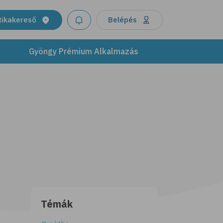
tikakereső
Belépés
Gyöngy Prémium Alkalmazás
Témák