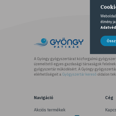
Cooki
Weboldalu
élmény ja
Adatvéd
Össz
A Gyöngy gyógyszertárat közforgalmú gyógyszer
üzemeltető egyes gazdasági társaságok felelnek
gyógyszertár működésért. A Gyöngy gyógyszertára
elérhetőségeit a
Gyógyszertár kereső
oldalon tek
Navigáció
Cég
Akciós termékek
Kapcs