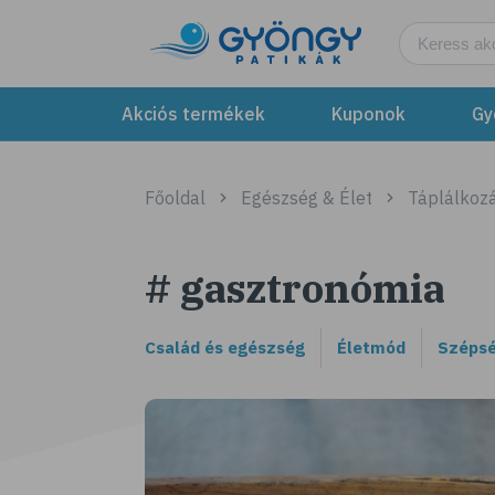
Akciós termékek
Kuponok
Gy
Főoldal
Egészség & Élet
Táplálkozá
# gasztronómia
Család és egészség
Életmód
Szépsé