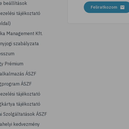
e beállítások
Feliratkozom
ezelési tájékoztató
ldal)
ika Management Kft.
nyjogi szabályzata
esszum
gy Prémium
lalkalmazás ÁSZF
gprogram ÁSZF
ezelési tájékoztató
kártya tájékoztató
ai Szolgáltatások ÁSZF
ahelyi kedvezmény