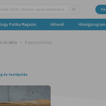
Pa
öngy Patika Magazin
Hírlevél
Hűségprogram
s és diéta
# gasztronómia
g és testápolás