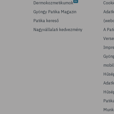
Dermokozmetikumok
Cooki
Gyöngy Patika Magazin
Adatk
Patika kereső
(webo
Nagyvállalati kedvezmény
A Pat
Verse
Impr
Gyön
mobi
Hűsé
Adatk
Hűség
Patik
Munk