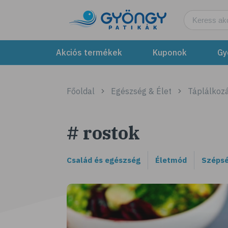
Akciós termékek
Kuponok
Gy
Főoldal
Egészség & Élet
Táplálkozá
# rostok
Család és egészség
Életmód
Szépsé