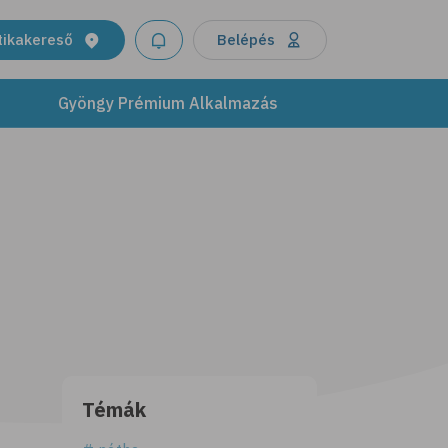
tikakereső
Belépés
Gyöngy Prémium Alkalmazás
Témák