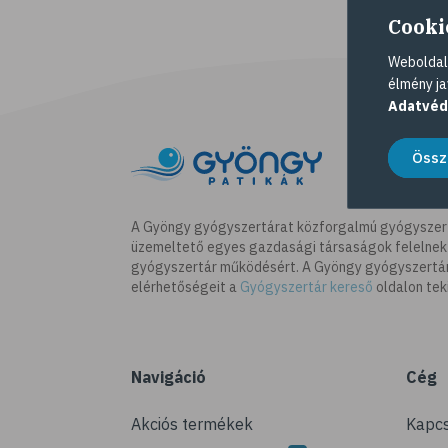
Cooki
Weboldalu
élmény ja
Adatvéd
Össz
A Gyöngy gyógyszertárat közforgalmú gyógyszer
üzemeltető egyes gazdasági társaságok felelnek
gyógyszertár működésért. A Gyöngy gyógyszertára
elérhetőségeit a
Gyógyszertár kereső
oldalon tek
Navigáció
Cég
Akciós termékek
Kapcs