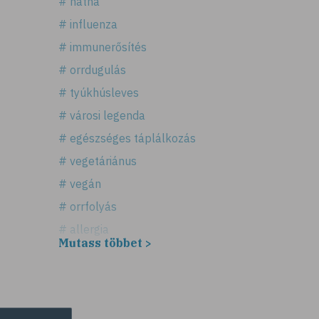
# nátha
# influenza
# immunerősítés
# orrdugulás
# tyúkhúsleves
# városi legenda
# egészséges táplálkozás
# vegetáriánus
# vegán
# orrfolyás
# allergia
Mutass többet >
# légúti allergia
# tüsszögés
# keresztallergia