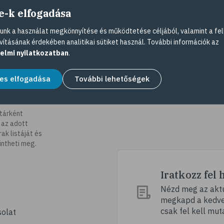
e-k elfogadása
nk a használat megkönnyítése és működtetése céljából, valamint a fel
vításának érdekében analitikai sütiket használ. További információk az
elmi nyilatkozatban
.
es elfogadása
További lehetőségek
tárként
 az adott
k listáját és
intheti meg.
Iratkozz fel 
Nézd meg az aktu
megkapd a kedvez
csak fel kell mut
olat