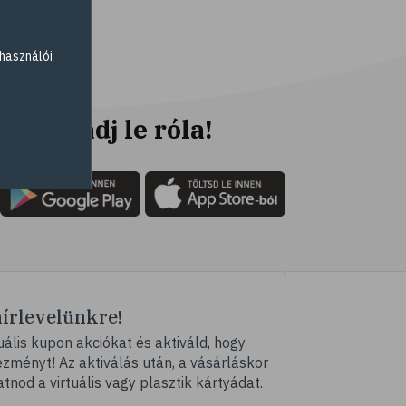
# parlagfű
# görögdinnye
használói
# mogyoró
# ásványi anyagok
# immunrendszer
Ne maradj le róla!
# antioxidáns
# nyomelem
# gyógynövények
# C-vitamin
# testmozgás
# tea
hírlevelünkre!
# homoktövis
ális kupon akciókat és aktiváld, hogy
# @egeszsegmagazin
ményt! Az aktiválás után, a vásárláskor
# propolisz
atnod a virtuális vagy plasztik kártyádat.