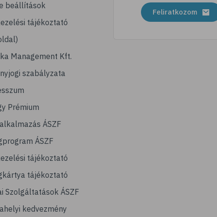
e beállítások
Feliratkozom
ezelési tájékoztató
ldal)
ika Management Kft.
nyjogi szabályzata
esszum
gy Prémium
lalkalmazás ÁSZF
gprogram ÁSZF
ezelési tájékoztató
kártya tájékoztató
ai Szolgáltatások ÁSZF
ahelyi kedvezmény