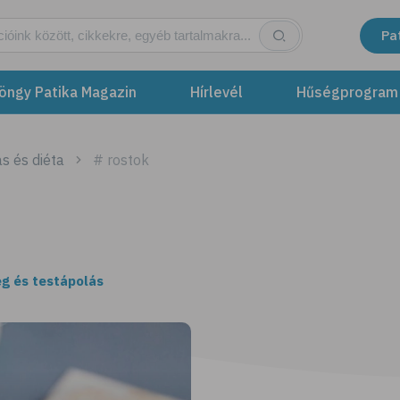
Pa
öngy Patika Magazin
Hírlevél
Hűségprogram
s és diéta
# rostok
g és testápolás