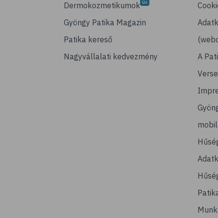
Dermokozmetikumok
Cooki
Gyöngy Patika Magazin
Adatk
Patika kereső
(webo
Nagyvállalati kedvezmény
A Pat
Verse
Impr
Gyön
mobi
Hűsé
Adatk
Hűség
Patik
Munk