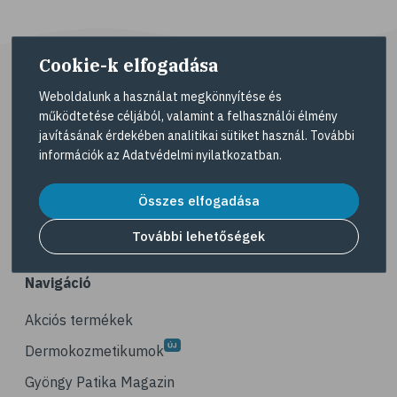
# bors
# fahéj
# szegfűszeg
Cookie-k elfogadása
# gyömbér
Weboldalunk a használat megkönnyítése és
# kurkuma
működtetése céljából, valamint a felhasználói élmény
javításának érdekében analitikai sütiket használ. További
# szerecsendió
A Gyöngy gyógyszertárat közforgalmú
információk az
Adatvédelmi nyilatkozatban
.
gyógyszertárként üzemeltető egyes gazdasági
# gyógynövények
társaságok felelnek az adott gyógyszertár
Összes elfogadása
# magas vérnyomás
működésért. A Gyöngy gyógyszertárak listáját és
elérhetőségeit a
Gyógyszertár kereső
oldalon
# kardiovaszkuláris betegségek
További lehetőségek
tekintheti meg.
# szív- és érrendszer
Navigáció
# vérnyomás
# illóolaj
Akciós termékek
# szaloncukor
Dermokozmetikumok
# recept
Gyöngy Patika Magazin