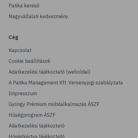
# kávé
Patika kereső
# koffein
Nagyvállalati kedvezmény
# gasztronómia
# nátha
Cég
# megfázás
Kapcsolat
# influenza
# orrfolyás
Cookie beállítások
# C-vitamin
Adatkezelési tájékoztató (weboldal)
# immunrendszer
A Patika Management Kft. Versenyjogi szabályzata
# immunerősítés
Impresszum
# kakukkfű
Gyöngy Prémium mobilalkalmazás ÁSZF
# emésztés
Hűségprogram ÁSZF
# emésztőrendszer
Adatkezelési tájékoztató
# emésztési zavarok
Hűségkártya tájékoztató