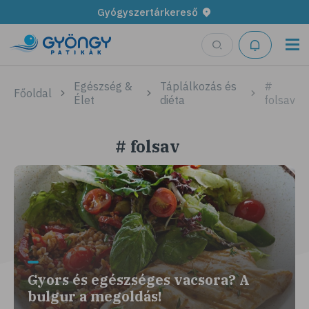
Gyógyszertárkereső
Egészség &
Táplálkozás és
#
Főoldal
Élet
diéta
folsav
# folsav
Gyors és egészséges vacsora? A
bulgur a megoldás!