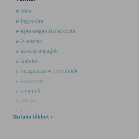
# diéta
# fogyókúra
# egészséges táplálkozás
# D-vitamin
# ásványi anyagok
# ízületek
# mozgásszervi problémák
# karácsony
# ünnepek
# stressz
# tél
Mutass többet >
# fűszerek
# fűszernövények