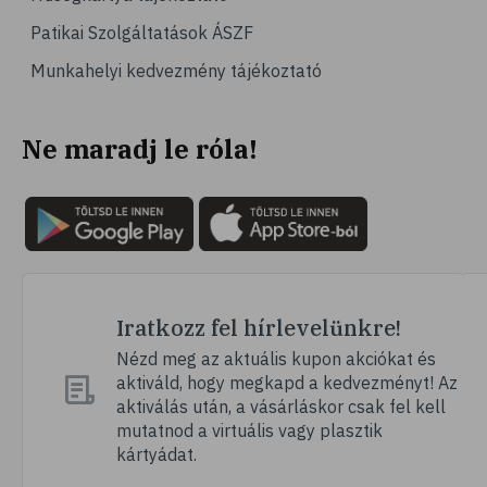
# puffadás
Patikai Szolgáltatások ÁSZF
# orrdugulás
Munkahelyi kedvezmény tájékoztató
# magnézium
# B-vitamin
Ne maradj le róla!
# stresszcsökkentés
# szelén
# galagonya
# multivitamin
# hajápolás
# köröm
Iratkozz fel hírlevelünkre!
# ginzeng
Nézd meg az aktuális kupon akciókat és
aktiváld, hogy megkapd a kedvezményt! Az
# folsav
aktiválás után, a vásárláskor csak fel kell
# kollagén
mutatnod a virtuális vagy plasztik
kártyádat.
# vízhajtó