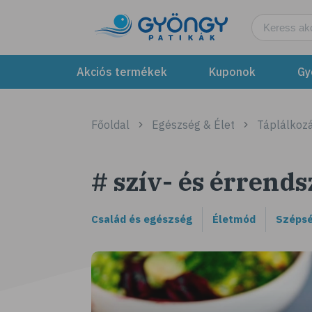
Akciós termékek
Kuponok
Gy
Főoldal
Egészség & Élet
Táplálkozá
# szív- és érrends
Család és egészség
Életmód
Szépsé