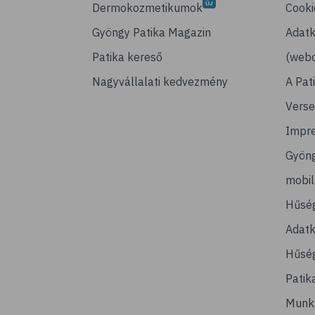
Dermokozmetikumok
Cooki
Gyöngy Patika Magazin
Adatk
Patika kereső
(webo
Nagyvállalati kedvezmény
A Pat
Verse
Impr
Gyön
mobi
Hűsé
Adatk
Hűség
Patik
Munk