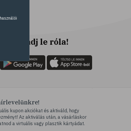
# parlagfű
# görögdinnye
használói
# mogyoró
# ásványi anyagok
# immunrendszer
Ne maradj le róla!
# antioxidáns
# nyomelem
# gyógynövények
# C-vitamin
# testmozgás
# tea
hírlevelünkre!
# homoktövis
ális kupon akciókat és aktiváld, hogy
# @egeszsegmagazin
ményt! Az aktiválás után, a vásárláskor
# propolisz
atnod a virtuális vagy plasztik kártyádat.