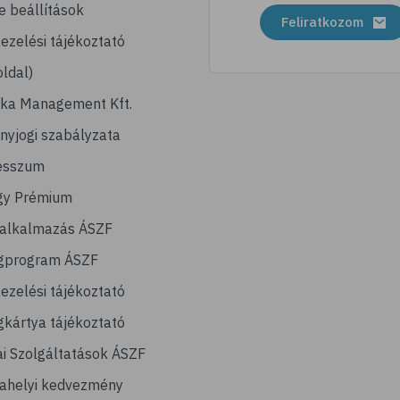
e beállítások
Feliratkozom
ezelési tájékoztató
ldal)
ika Management Kft.
nyjogi szabályzata
esszum
gy Prémium
lalkalmazás ÁSZF
gprogram ÁSZF
ezelési tájékoztató
kártya tájékoztató
ai Szolgáltatások ÁSZF
ahelyi kedvezmény