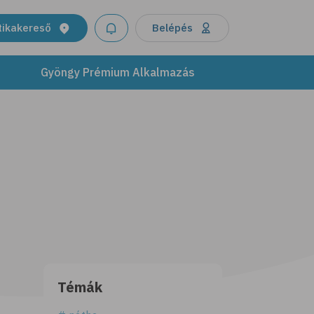
tikakereső
Belépés
Gyöngy Prémium Alkalmazás
Témák