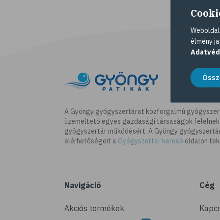
Cooki
Weboldalu
élmény ja
Adatvéd
Össz
A Gyöngy gyógyszertárat közforgalmú gyógyszer
üzemeltető egyes gazdasági társaságok felelnek
gyógyszertár működésért. A Gyöngy gyógyszertára
elérhetőségeit a
Gyógyszertár kereső
oldalon tek
Navigáció
Cég
Akciós termékek
Kapcs