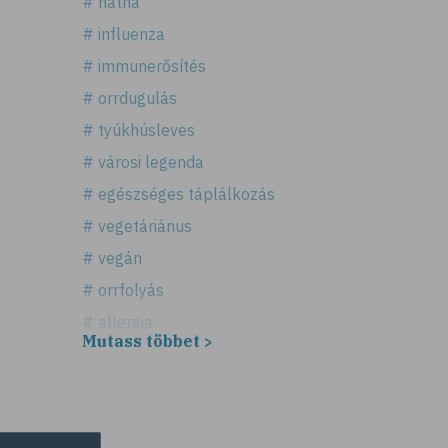
# nátha
# influenza
# immunerősítés
# orrdugulás
# tyúkhúsleves
# városi legenda
# egészséges táplálkozás
# vegetáriánus
# vegán
# orrfolyás
# allergia
Mutass többet >
# légúti allergia
# tüsszögés
# keresztallergia