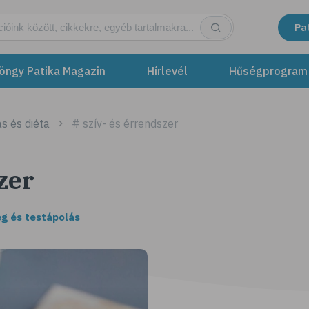
Pa
öngy Patika Magazin
Hírlevél
Hűségprogram
s és diéta
# szív- és érrendszer
zer
g és testápolás