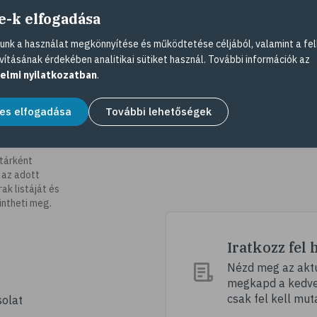
e-k elfogadása
nk a használat megkönnyítése és működtetése céljából, valamint a fel
vításának érdekében analitikai sütiket használ. További információk az
elmi nyilatkozatban
.
es elfogadása
További lehetőségek
tárként
 az adott
k listáját és
intheti meg.
Iratkozz fel 
Nézd meg az aktu
megkapd a kedvez
csak fel kell mut
olat