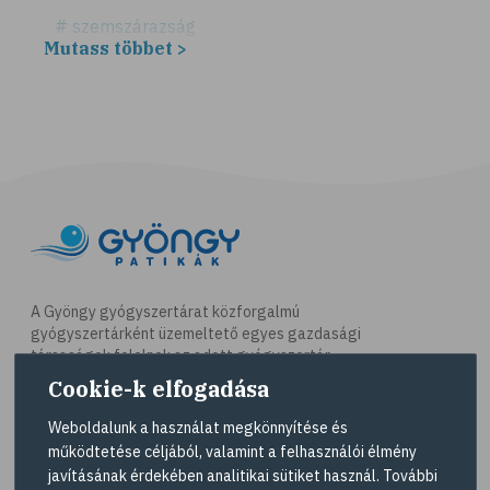
# szemszárazság
Mutass többet >
# játék
# számítógépes játék
# gyerek
# erőszak
# agresszió
# intelligencia
# lelki egyensúly
# netfüggőség
A Gyöngy gyógyszertárat közforgalmú
gyógyszertárként üzemeltető egyes gazdasági
# függőségek
társaságok felelnek az adott gyógyszertár
# szenvedélybetegség
működésért. A Gyöngy gyógyszertárak listáját és
Cookie-k elfogadása
elérhetőségeit a
Gyógyszertár kereső
oldalon
# cyberbullying
tekintheti meg.
Weboldalunk a használat megkönnyítése és
# bántalmazás
működtetése céljából, valamint a felhasználói élmény
Navigáció
javításának érdekében analitikai sütiket használ. További
# zaklatás