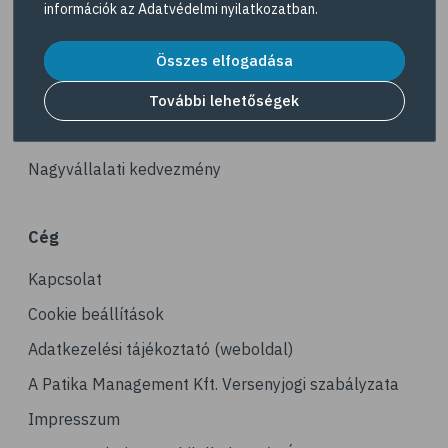
információk az
Adatvédelmi nyilatkozatban
.
# iskolai zaklatás
Akciós termékek
# online zaklatás
Összes elfogadása
Dermokozmetikumok
# bullying
Gyöngy Patika Magazin
További lehetőségek
# stresszcsökkentés
Patika kereső
# stresszoldás
Nagyvállalati kedvezmény
# társasjáték
# kirándulás
Cég
# horgászat
Kapcsolat
# horgászás
# önbecsülés
Cookie beállítások
# önértékelés
Adatkezelési tájékoztató (weboldal)
# érzések
A Patika Management Kft. Versenyjogi szabályzata
# érzelmek
Impresszum
# hobbi