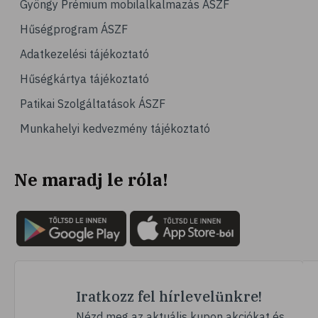
Gyöngy Prémium mobilalkalmazás ÁSZF
# kertészkedés
Hűségprogram ÁSZF
# virág
Adatkezelési tájékoztató
# DIY
Hűségkártya tájékoztató
# afázia
Patikai Szolgáltatások ÁSZF
# beszédzavar
Munkahelyi kedvezmény tájékoztató
# agyvérzés
# stroke
Ne maradj le róla!
# epilepszia
# telefon
# mobiltelefon
# kütyü
# mobil
# relaxáció
Iratkozz fel hírlevelünkre!
# autogén tréning
Nézd meg az aktuális kupon akciókat és