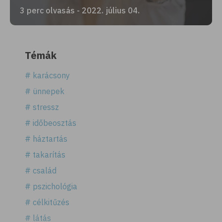
3 perc olvasás - 2022. július 04.
Témák
# karácsony
# ünnepek
# stressz
# időbeosztás
# háztartás
# takarítás
# család
# pszichológia
# célkitűzés
# látás