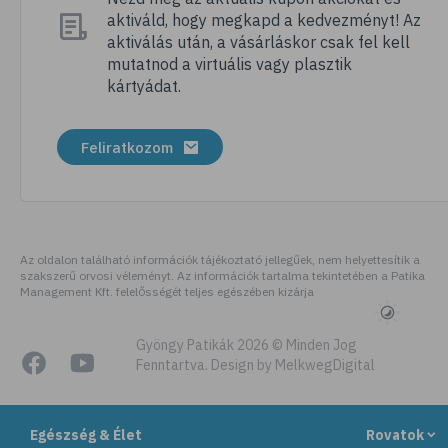
aktiváld, hogy megkapd a kedvezményt! Az
# mentálhigiénia
aktiválás után, a vásárláskor csak fel kell
# önismeret
mutatnod a virtuális vagy plasztik
kártyádat.
# önbizalom
# meditálás
Feliratkozom
# mindfulness
# séta
# pihenés
# lélek
Az oldalon található információk tájékoztató jellegűek, nem helyettesítik a
szakszerű orvosi véleményt. Az információk tartalma tekintetében a Patika
# kreativitás
Management Kft. felelősségét teljes egészében kizárja
# wellness
# álom
Gyöngy Patikák 2026 © Minden Jog
Fenntartva. Design by MelkwegDigital
# agy
# agyműködés
Egészség & Élet
Rovatok
# memória