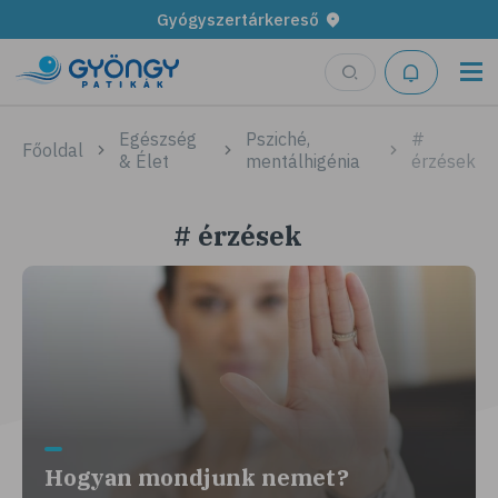
Gyógyszertárkereső
Egészség
Psziché,
#
Főoldal
& Élet
mentálhigénia
érzések
# érzések
Hogyan mondjunk nemet?