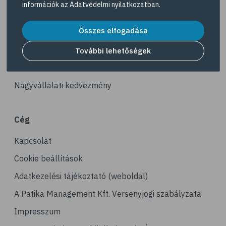
információk az
Adatvédelmi nyilatkozatban
.
# iskolai zaklatás
Akciós termékek
# online zaklatás
Összes elfogadása
Dermokozmetikumok
# bullying
Gyöngy Patika Magazin
További lehetőségek
# stresszcsökkentés
Patika kereső
# stresszoldás
Nagyvállalati kedvezmény
# társasjáték
# kirándulás
Cég
# horgászat
Kapcsolat
# horgászás
# önbecsülés
Cookie beállítások
# önértékelés
Adatkezelési tájékoztató (weboldal)
# érzések
A Patika Management Kft. Versenyjogi szabályzata
# érzelmek
Impresszum
# hobbi