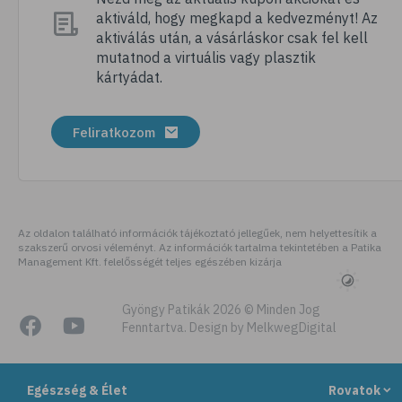
aktiváld, hogy megkapd a kedvezményt! Az
# mentálhigiénia
aktiválás után, a vásárláskor csak fel kell
# önismeret
mutatnod a virtuális vagy plasztik
kártyádat.
# önbizalom
# meditálás
Feliratkozom
# mindfulness
# séta
# pihenés
# lélek
Az oldalon található információk tájékoztató jellegűek, nem helyettesítik a
szakszerű orvosi véleményt. Az információk tartalma tekintetében a Patika
# kreativitás
Management Kft. felelősségét teljes egészében kizárja
# wellness
# álom
Gyöngy Patikák 2026 © Minden Jog
Fenntartva. Design by MelkwegDigital
# agy
# agyműködés
Egészség & Élet
Rovatok
# memória