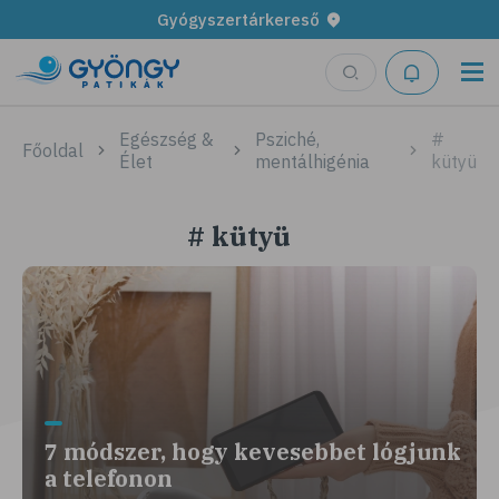
Gyógyszertárkereső
Egészség &
Psziché,
#
Főoldal
Élet
mentálhigénia
kütyü
# kütyü
7 módszer, hogy kevesebbet lógjunk
a telefonon