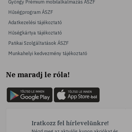
Gyöngy Prémium mobilalkalmazás ÁSZF
# kertészkedés
Hűségprogram ÁSZF
# virág
Adatkezelési tájékoztató
# DIY
Hűségkártya tájékoztató
# afázia
Patikai Szolgáltatások ÁSZF
# beszédzavar
Munkahelyi kedvezmény tájékoztató
# agyvérzés
# stroke
Ne maradj le róla!
# epilepszia
# telefon
# mobiltelefon
# kütyü
# mobil
# relaxáció
Iratkozz fel hírlevelünkre!
# autogén tréning
Nézd meg az aktuális kupon akciókat és