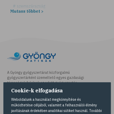
# szemszárazság
Mutass többet >
# játék
# számítógépes játék
# gyerek
# erőszak
# agresszió
# intelligencia
# lelki egyensúly
# netfüggőség
A Gyöngy gyógyszertárat közforgalmú
gyógyszertárként üzemeltető egyes gazdasági
# függőségek
társaságok felelnek az adott gyógyszertár
# szenvedélybetegség
működésért. A Gyöngy gyógyszertárak listáját és
Cookie-k elfogadása
elérhetőségeit a
Gyógyszertár kereső
oldalon
# cyberbullying
tekintheti meg.
Weboldalunk a használat megkönnyítése és
# bántalmazás
működtetése céljából, valamint a felhasználói élmény
Navigáció
javításának érdekében analitikai sütiket használ. További
# zaklatás