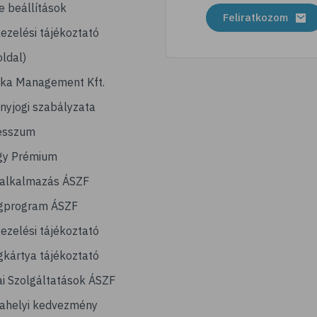
e beállítások
Feliratkozom
ezelési tájékoztató
ldal)
ika Management Kft.
nyjogi szabályzata
esszum
gy Prémium
lalkalmazás ÁSZF
gprogram ÁSZF
ezelési tájékoztató
kártya tájékoztató
ai Szolgáltatások ÁSZF
ahelyi kedvezmény