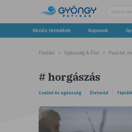
Akciós termékek
Kuponok
Gy
Főoldal
Egészség & Élet
Psziché, m
# horgászás
Család és egészség
Életmód
Táplál