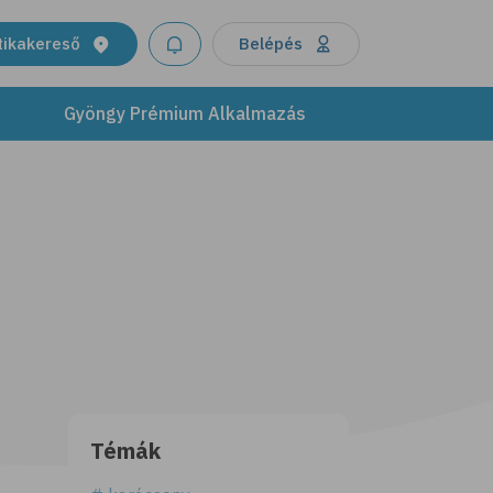
tikakereső
Belépés
Gyöngy Prémium Alkalmazás
Témák