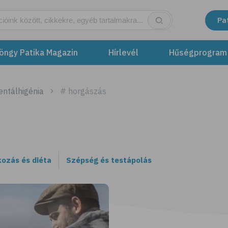
Pa
öngy Patika Magazin
Hírlevél
Hűségprogram
entálhigénia
# horgászás
kozás és diéta
Szépség és testápolás