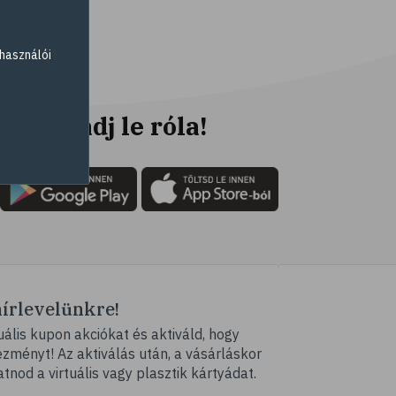
# erőszak
# agresszió
használói
# intelligencia
# lelki egyensúly
# netfüggőség
Ne maradj le róla!
# függőségek
# szenvedélybetegség
# cyberbullying
# bántalmazás
# zaklatás
# iskolai zaklatás
hírlevelünkre!
# online zaklatás
ális kupon akciókat és aktiváld, hogy
# bullying
ményt! Az aktiválás után, a vásárláskor
# stresszcsökkentés
atnod a virtuális vagy plasztik kártyádat.