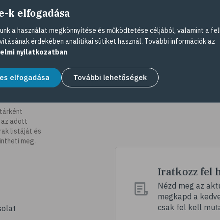
e-k elfogadása
nk a használat megkönnyítése és működtetése céljából, valamint a fel
vításának érdekében analitikai sütiket használ. További információk az
elmi nyilatkozatban
.
es elfogadása
További lehetőségek
tárként
 az adott
k listáját és
intheti meg.
Iratkozz fel 
Nézd meg az aktu
megkapd a kedvez
csak fel kell mut
olat