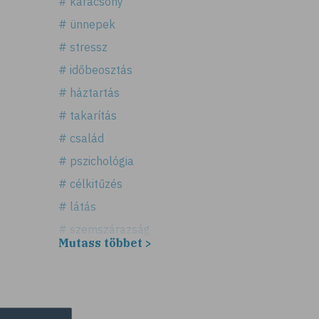
# karácsony
# ünnepek
# stressz
# időbeosztás
# háztartás
# takarítás
# család
# pszichológia
# célkitűzés
# látás
# szemszárazság
Mutass többet >
# játék
# számítógépes játék
# gyerek