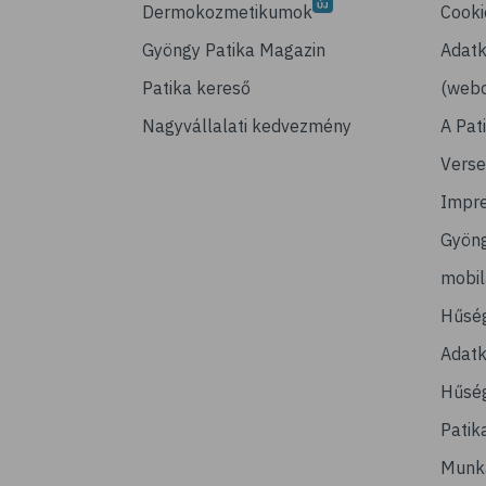
Dermokozmetikumok
Cooki
Gyöngy Patika Magazin
Adatk
Patika kereső
(webo
Nagyvállalati kedvezmény
A Pat
Verse
Impr
Gyön
mobi
Hűsé
Adatk
Hűség
Patik
Munk