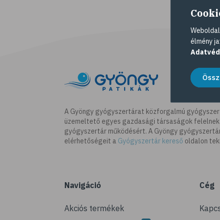
Cooki
Weboldalu
élmény ja
Adatvéd
Össz
A Gyöngy gyógyszertárat közforgalmú gyógyszer
üzemeltető egyes gazdasági társaságok felelnek
gyógyszertár működésért. A Gyöngy gyógyszertára
elérhetőségeit a
Gyógyszertár kereső
oldalon tek
Navigáció
Cég
Akciós termékek
Kapcs